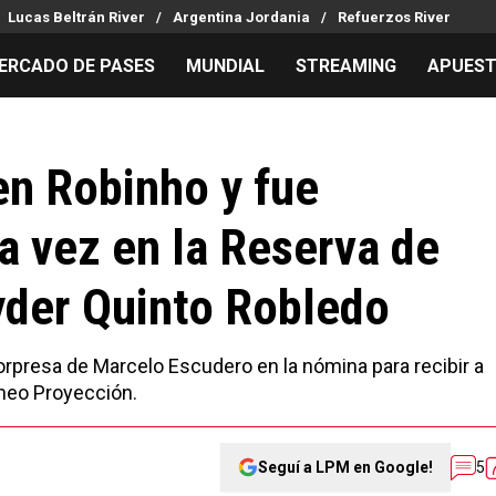
Lucas Beltrán River
Argentina Jordania
Refuerzos River
ERCADO DE PASES
MUNDIAL
STREAMING
APUES
MILLONARIOS
LPM PARA EL HINCHA
APUESTA
Mercado de Pases
Streaming
Noticias
en Robinho y fue
Análisis tácticos
Entradas
Guías
a vez en la Reserva de
Juanfer Quintero
Hinchas
Códigos
Chacho Coudet
Los goles de River
Pronósti
Eyder Quinto Robledo
Ex River
Entrevistas
Apuesta d
Apuestas
 sorpresa de Marcelo Escudero en la nómina para recibir a
rneo Proyección.
Seguí a LPM en Google!
5