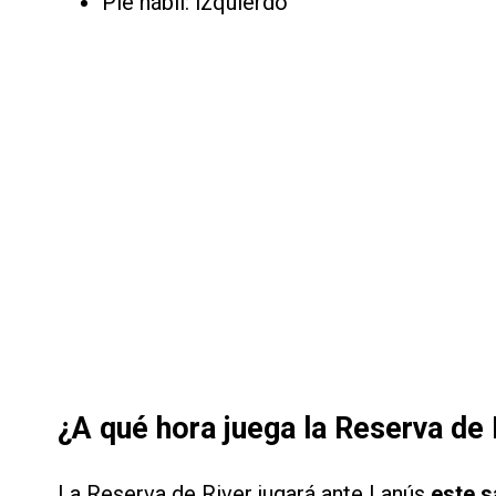
Pie hábil: izquierdo
¿A qué hora juega la Reserva de 
La Reserva de River jugará ante Lanús
este s