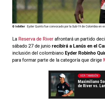
©
Iobitler
Eyder Quinto fue convocado por la Sub-19 de Colombia en e
La
Reserva de River
afrontará un partido dec
sábado 27 de junio
recibirá a Lanús en el C
inclusión del colombiano
Eyder Robinho Qui
para formar parte de la categoría que dirige
VER TAMBIÉN
Maximiliano Sor
de River vs. La