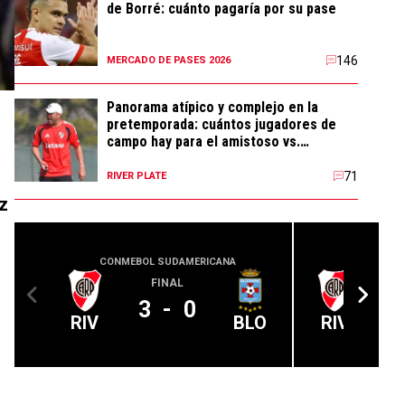
de Borré: cuánto pagaría por su pase
146
MERCADO DE PASES 2026
Panorama atípico y complejo en la
pretemporada: cuántos jugadores de
campo hay para el amistoso vs.
Flamengo
71
RIVER PLATE
z
CONMEBOL SUDAMERICANA
CLUB 
FINAL
3
-
0
RIV
BLO
RIV