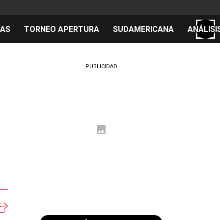
TAS
TORNEO APERTURA
SUDAMERICANA
ANÁLISI
S
PUBLICIDAD
cos
el día
 Mundial 2026