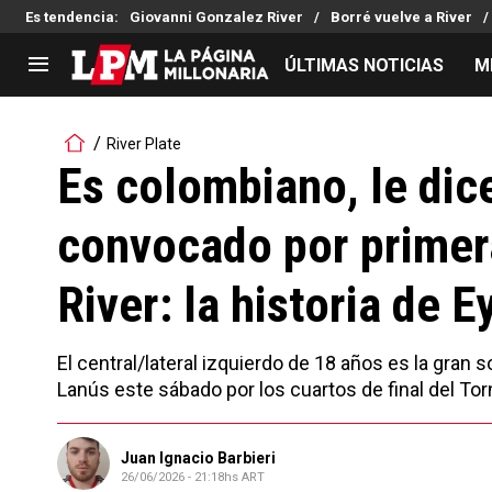
Es tendencia
:
Giovanni Gonzalez River
Borré vuelve a River
ÚLTIMAS NOTICIAS
M
LIGA PROFESIONAL
TORNEOS
River Plate
Noticias
Copa Sudamericana
Es colombiano, le dic
Tabla de posiciones
Copa Argentina
convocado por primer
Fixture
Selección Argentina
Reserva
River: la historia de 
El central/lateral izquierdo de 18 años es la gran
Lanús este sábado por los cuartos de final del To
Juan Ignacio Barbieri
26/06/2026 - 21:18hs ART