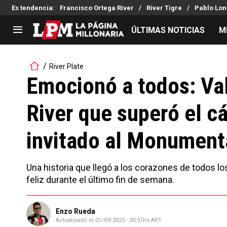
Es tendencia
:
Francisco Ortega River
River Tigre
Pablo Lon
ÚLTIMAS NOTICIAS
M
LIGA PROFESIONAL
TORNEOS
River Plate
Noticias
Copa Sudamericana
Emocionó a todos: Va
Tabla de posiciones
Copa Argentina
River que superó el cá
Fixture
Selección Argentina
Reserva
invitado al Monument
Una historia que llegó a los corazones de todos los
feliz durante el último fin de semana.
Enzo Rueda
Actualizado el
01/09/2025 - 20:51hs ART