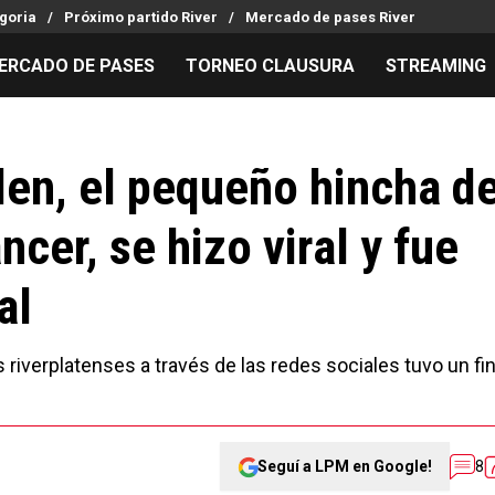
goria
Próximo partido River
Mercado de pases River
ERCADO DE PASES
TORNEO CLAUSURA
STREAMING
MILLONARIOS
LPM PARA EL HINCHA
APUESTA
Mercado de Pases
Streaming
Noticias
len, el pequeño hincha d
Análisis tácticos
Entradas
Guías
ncer, se hizo viral y fue
Juanfer Quintero
Hinchas
Códigos
Chacho Coudet
Los goles de River
Pronósti
al
Ex River
Entrevistas
Apuesta d
 riverplatenses a través de las redes sociales tuvo un fin
Seguí a LPM en Google!
8