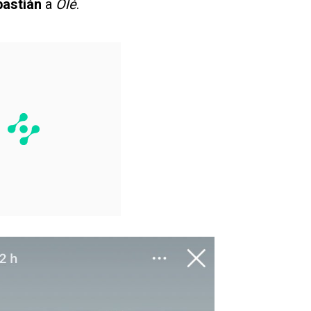
bastián
a
Olé
.