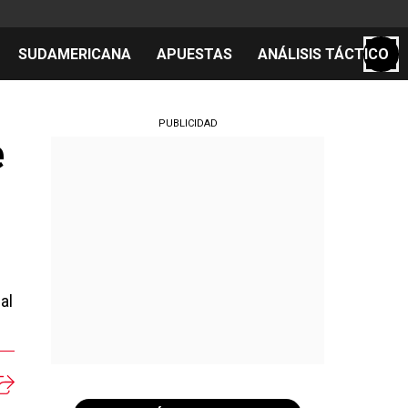
SUDAMERICANA
APUESTAS
ANÁLISIS TÁCTICO
S
PUBLICIDAD
e
cos
el día
al