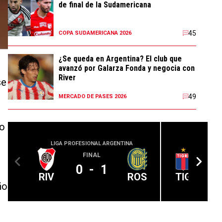
de final de la Sudamericana
45
COPA SUDAMERICANA 2026
¿Se queda en Argentina? El club que
avanzó por Galarza Fonda y negocia con
River
se
49
MERCADO DE PASES 2026
lo
LIGA PROFESIONAL ARGENTINA
LIGA PROFE
FINAL
0
-
1
RIV
ROS
TIG
ño