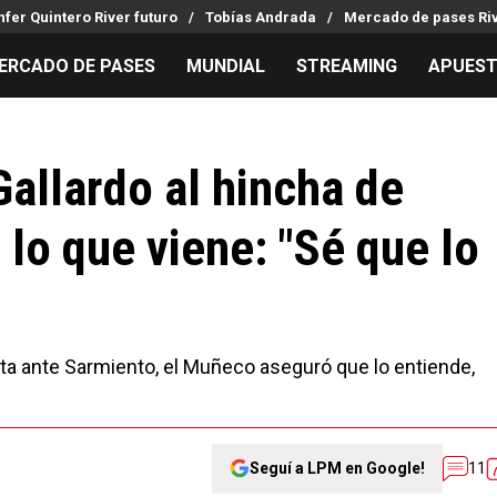
fer Quintero River futuro
Tobías Andrada
Mercado de pases Ri
ERCADO DE PASES
MUNDIAL
STREAMING
APUES
MILLONARIOS
LPM PARA EL HINCHA
APUESTA
Mercado de Pases
Streaming
Noticias
Gallardo al hincha de
Análisis tácticos
Entradas
Guías
 lo que viene: "Sé que lo
Juanfer Quintero
Hinchas
Códigos
Chacho Coudet
Los goles de River
Pronósti
Ex River
Entrevistas
Apuesta d
rota ante Sarmiento, el Muñeco aseguró que lo entiende,
Seguí a LPM en Google!
11