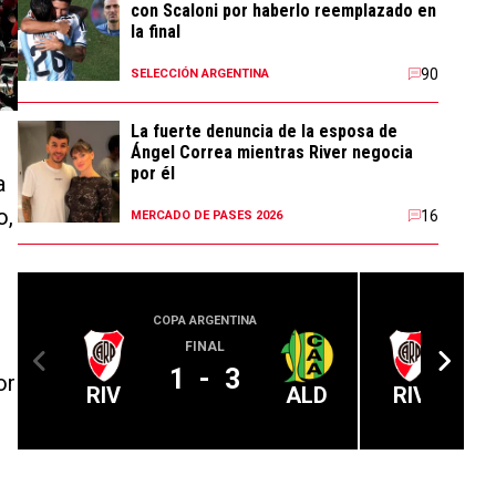
con Scaloni por haberlo reemplazado en
la final
90
SELECCIÓN ARGENTINA
La fuerte denuncia de la esposa de
Ángel Correa mientras River negocia
por él
a
o,
16
MERCADO DE PASES 2026
COPA ARGENTINA
LIGA PROFE
FINAL
1
-
3
or
RIV
ALD
RIV