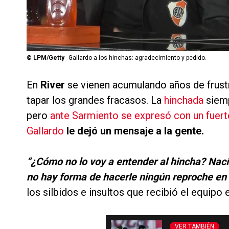
©
LPM/Getty
Gallardo a los hinchas: agradecimiento y pedido.
En
River
se vienen acumulando años de frust
tapar los grandes fracasos. La
hinchada
siem
pero
ante Sarmiento se expresó con un fuert
Gallardo
le dejó un mensaje a la gente.
“¿Cómo no lo voy a entender al hincha? Nací 
no hay forma de hacerle ningún reproche en
los silbidos e insultos que recibió el equipo
VER TAMBIÉN