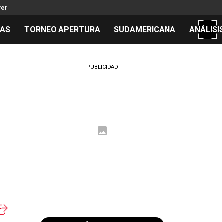
ver
TAS
TORNEO APERTURA
SUDAMERICANA
ANÁLISI
S
PUBLICIDAD
cos
el día