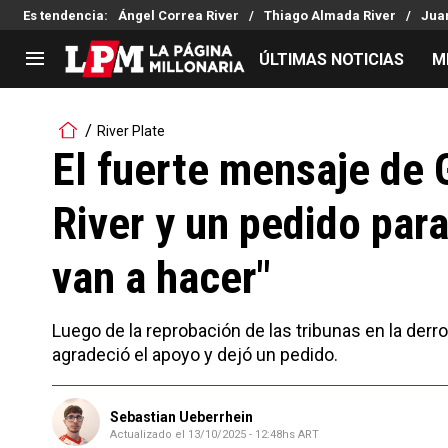
Es tendencia
:
Ángel Correa River
Thiago Almada River
Juan
ÚLTIMAS NOTICIAS
M
LIGA PROFESIONAL
TORNEOS
River Plate
Noticias
Copa Sudamericana
El fuerte mensaje de 
Tabla de posiciones
Copa Argentina
River y un pedido para
Fixture
Selección Argentina
Reserva
van a hacer"
Luego de la reprobación de las tribunas en la der
agradeció el apoyo y dejó un pedido.
Sebastian Ueberrhein
Actualizado el
13/10/2025 - 12:48hs ART