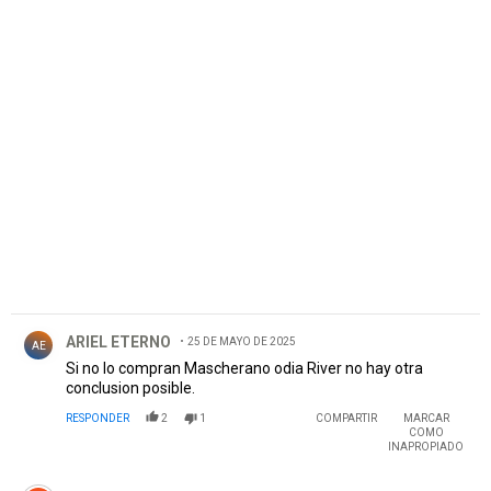
PUBLICIDAD
Comentario de ARIEL ETERNO.
ARIEL ETERNO
25 DE MAYO DE 2025
AE
Si no lo compran Mascherano odia River no hay otra
conclusion posible.
RESPONDER
2
1
COMPARTIR
MARCAR
COMO
INAPROPIADO
Comentario de German Laurito.