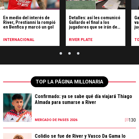
En medio del interés de
Detalles: así les comunicó
Ga
River, Prestianni la rompió
Gallardo el final a los
va
en Benfica y marcó un gol
jugadores que se irán de
ju
River
Ri
INTERNACIONAL
RIVER PLATE
T
TOP LA PÁGINA MILLONARIA
Confirmado: ya se sabe qué día viajará Thiago
Almada para sumarse a River
130
MERCADO DE PASES 2026
Colidio se fue de River y Vasco Da Gama lo