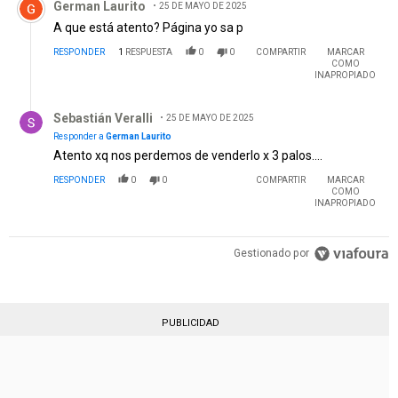
German Laurito
25 DE MAYO DE 2025
A que está atento? Página yo sa p
RESPONDER
1
RESPUESTA
0
0
COMPARTIR
MARCAR
COMO
INAPROPIADO
Respuesta de Sebastián Veralli.
Sebastián Veralli
25 DE MAYO DE 2025
Responder a
German Laurito
Atento xq nos perdemos de venderlo x 3 palos....
RESPONDER
0
0
COMPARTIR
MARCAR
COMO
INAPROPIADO
Gestionado por
PUBLICIDAD