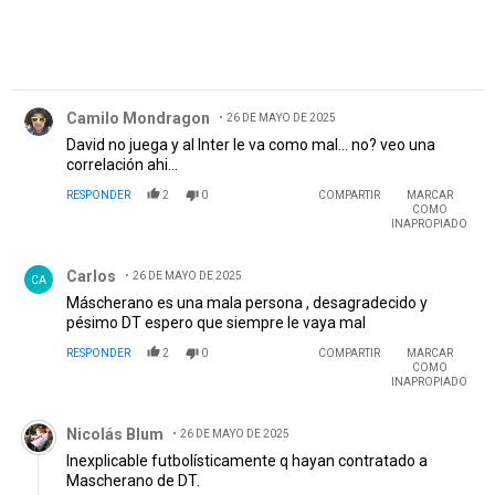
Comentario de Camilo Mondragon.
Camilo Mondragon
26 DE MAYO DE 2025
David no juega y al Inter le va como mal... no? veo una
correlación ahi...
RESPONDER
2
0
COMPARTIR
MARCAR
COMO
INAPROPIADO
Comentario de Carlos .
Carlos
26 DE MAYO DE 2025
CA
Máscherano es una mala persona , desagradecido y
pésimo DT espero que siempre le vaya mal
RESPONDER
2
0
COMPARTIR
MARCAR
COMO
INAPROPIADO
Comentario de Nicolás Blum.
Nicolás Blum
26 DE MAYO DE 2025
Inexplicable futbolísticamente q hayan contratado a
Mascherano de DT.