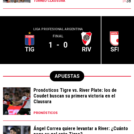
38
TORNEO CLAUSURA
LIGA PROFESIONAL ARGENTINA
CONME
FINAL
1
-
0
TIG
RIV
SFE
APUESTAS
Pronósticos Tigre vs. River Plate: los de
Coudet buscan su primera victoria en el
Clausura
PRONÓSTICOS
Ángel Correa quiere levantar a River: ¿Cuánto