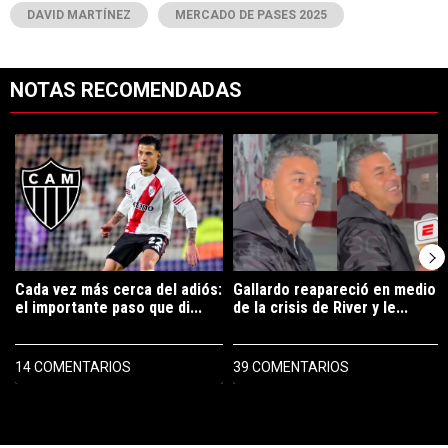
DAVID MARTÍNEZ
MERCADO DE PASES 2025
NOTAS RECOMENDADAS
Este listado muestra los artículos con más comentarios en los últimos 7
Un artículo de tendencia con el título "Cada vez más cerca del adiós
Un artículo de tendencia con el tí
Cada vez más cerca del adiós:
Gallardo reapareció en medio
el importante paso que di...
de la crisis de River y le...
14 COMENTARIOS
39 COMENTARIOS
PUBLICIDAD