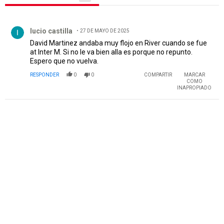
Todos los comentarios
Comentario de lucio castilla.
lucio castilla
27 DE MAYO DE 2025
David Martinez andaba muy flojo en River cuando se fue
at Inter M. Si no le va bien alla es porque no repunto.
Espero que no vuelva.
RESPONDER
0
0
COMPARTIR
MARCAR
COMO
INAPROPIADO
PUBLICIDAD