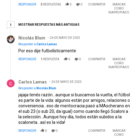
RESPONDER
3
RESPUESTAS
3
0
COMPARTIR
MARCAR
COMO
INAPROPIADO
1 respuesta más antiguas
MOSTRAR RESPUESTAS MÁS ANTIGUAS
1
Respuesta de Nicolás Blum.
Nicolás Blum
26 DE MAYO DE 2025
Responder a
Carlos Lamas
Por eso dije futbolísticamente
RESPONDER
1
RESPUESTA
0
0
COMPARTIR
MARCAR
COMO
INAPROPIADO
Respuesta de Carlos Lamas.
Carlos Lamas
26 DE MAYO DE 2025
Responder a
Nicolás Blum
jajaja tenés razón...aunque si buscamos la vuelta, el fútbol
es parte de la vida: algunos están por amigos, relaciones o
conveniencia.. eso de meritocracia pasó a MAscherano en
el sub 23 (o sub 20, da igual) como cuando llegó Scaloni a
la selección...Aunque hoy día, todos están subidos a la
scaloneta...así es la vida!
RESPONDER
0
0
COMPARTIR
MARCAR
COMO