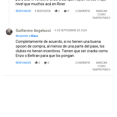
nivel que muchos acá en River.
RESPONDER
1
RESPUESTA
2
0
COMPARTIR
MARCAR
COMO
INAPROPIADO
Respuesta de Guillermo Angelucci.
Guillermo Angelucci
5 DE SEPTIEMBRE DE 2024
Responder a
Klaus
Completamente de acuerdo, si no tienen una buena
opcion de compra, al menos de una parte del pase, los
clubes no tienen incentivos. Tienen que ser cracks como
Enzo o Beltran para que los pongan.
RESPONDER
0
0
COMPARTIR
MARCAR
COMO
INAPROPIADO
PUBLICIDAD