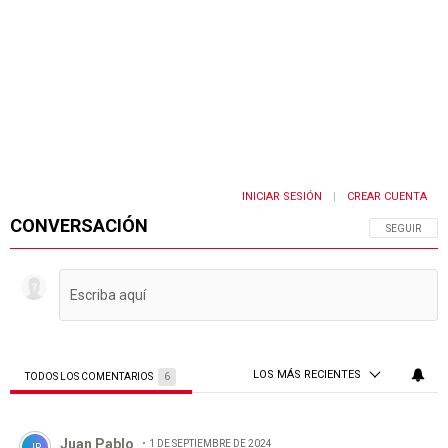
INICIAR SESIÓN
CREAR CUENTA
|
CONVERSACIÓN
SIGA ESTA 
SEGUIR
LOS MÁS RECIENTES
TODOS LOS COMENTARIOS
6
Todos los comentarios
Comentario de Juan Pablo.
Juan Pablo
1 DE SEPTIEMBRE DE 2024
JP