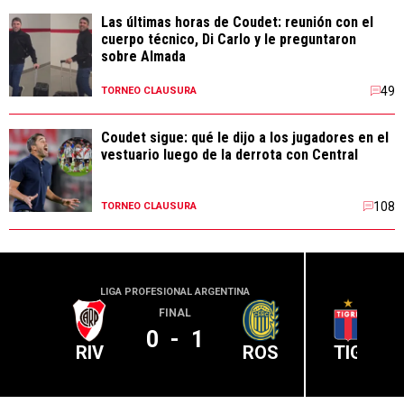
Las últimas horas de Coudet: reunión con el
cuerpo técnico, Di Carlo y le preguntaron
sobre Almada
49
TORNEO CLAUSURA
Coudet sigue: qué le dijo a los jugadores en el
vestuario luego de la derrota con Central
108
TORNEO CLAUSURA
LIGA PROFESIONAL ARGENTINA
LIGA PR
FINAL
0
-
1
RIV
ROS
TIG