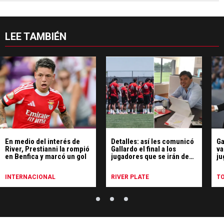
LEE TAMBIÉN
En medio del interés de
Detalles: así les comunicó
Ga
River, Prestianni la rompió
Gallardo el final a los
va
en Benfica y marcó un gol
jugadores que se irán de
ju
River
Ri
INTERNACIONAL
RIVER PLATE
T