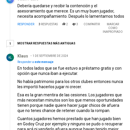
Debería quedarse y recibir la contención y el
asesoramiento que merece. Es un muy buen jugador,
necesita acompañamiento. Después lo lamentamos todos
RESPONDER
3
RESPUESTAS
2
3
COMPARTIR
MARCAR
COMO
INAPROPIADO
1 respuesta más antiguas
MOSTRAR RESPUESTAS MÁS ANTIGUAS
1
Respuesta de Klaus.
Klaus
1 DE SEPTIEMBRE DE 2024
KL
Responder a
este mensaje
En todos lados que se fue estuvo a préstamo gratis y con
opción que nunca iban a ejecutar.
No había patrimonio para los otros clubes entonces nunca
les importó hacerlos jugar ni crecer.
Esa es la gran mentira de las cesiones. Los jugadores que
más necesitan minutos son los que menos oportunidades
tienen porque nadie quiere hacer jugar chicos de afuera
que no tenes chance de retener cuando la rompan.
Cuantos jugadores hemos prestado que han jugado bien
en Godoy Cruz por ejemplo y ninguno se pudo o recuperar
para acá ni venderlo afuera aunque hayan tenido mejor