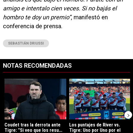
amigo e intentalo cien veces. Si no bajás el
hombro te doy un premio”
, manifestó en
conferencia de prensa.
SEBASTIÁN DRIUSSI
NOTAS RECOMENDADAS
Este listado muestra los artículos con más comentarios en los últimos 7
Un artículo de tendencia con el título "Coudet tras la derrota ante Ti
Un artículo de tendencia con el tít
Coudet tras la derrota ante
Los puntajes de River vs.
Tigre: "Si veo que los resu...
Tigre: Uno por Uno por el