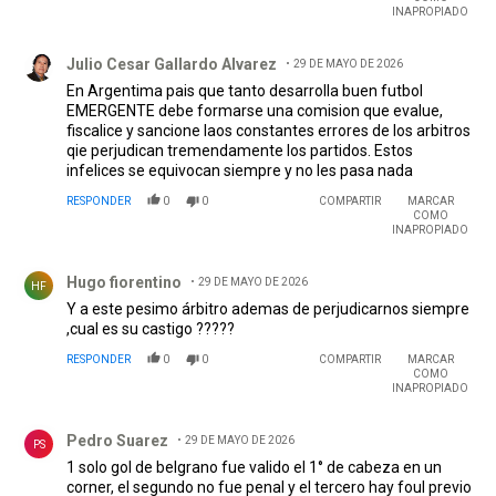
INAPROPIADO
Comentario de Julio Cesar Gallardo Alvarez.
Julio Cesar Gallardo Alvarez
29 DE MAYO DE 2026
En Argentima pais que tanto desarrolla buen futbol
EMERGENTE debe formarse una comision que evalue,
fiscalice y sancione laos constantes errores de los arbitros
qie perjudican tremendamente los partidos. Estos
infelices se equivocan siempre y no les pasa nada
RESPONDER
0
0
COMPARTIR
MARCAR
COMO
INAPROPIADO
Comentario de Hugo fiorentino.
Hugo fiorentino
29 DE MAYO DE 2026
HF
Y a este pesimo árbitro ademas de perjudicarnos siempre
,cual es su castigo ?????
RESPONDER
0
0
COMPARTIR
MARCAR
COMO
INAPROPIADO
Comentario de Pedro Suarez.
Pedro Suarez
29 DE MAYO DE 2026
PS
1 solo gol de belgrano fue valido el 1° de cabeza en un
corner, el segundo no fue penal y el tercero hay foul previo