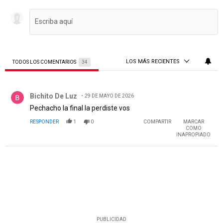
LOS MÁS RECIENTES
TODOS LOS COMENTARIOS
34
Todos los comentarios
Comentario de Bichito De Luz.
Bichito De Luz
29 DE MAYO DE 2026
Pechacho la final la perdiste vos
RESPONDER
1
0
COMPARTIR
MARCAR
COMO
INAPROPIADO
PUBLICIDAD