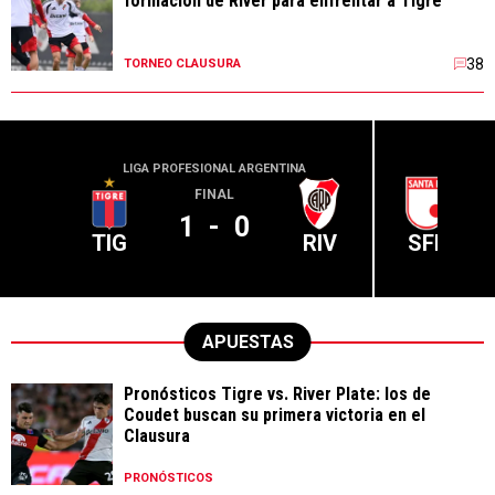
formación de River para enfrentar a Tigre
38
TORNEO CLAUSURA
LIGA PROFESIONAL ARGENTINA
CONME
FINAL
1
-
0
TIG
RIV
SFE
APUESTAS
Pronósticos Tigre vs. River Plate: los de
Coudet buscan su primera victoria en el
Clausura
PRONÓSTICOS