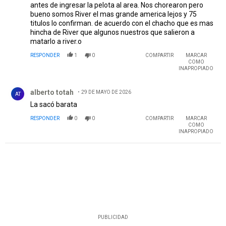
antes de ingresar la pelota al area. Nos chorearon pero
bueno somos River el mas grande america lejos y 75
titulos lo confirman. de acuerdo con el chacho que es mas
hincha de River que algunos nuestros que salieron a
matarlo a river.o
RESPONDER
1
0
COMPARTIR
MARCAR
COMO
INAPROPIADO
Comentario de alberto totah.
alberto totah
29 DE MAYO DE 2026
AT
La sacó barata
RESPONDER
0
0
COMPARTIR
MARCAR
COMO
INAPROPIADO
PUBLICIDAD