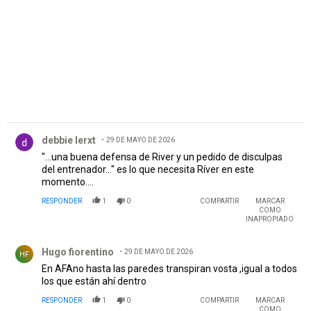
Comentario de debbie lerxt.
debbie lerxt
29 DE MAYO DE 2026
"...una buena defensa de River y un pedido de disculpas
del entrenador..." es lo que necesita Ríver en este
momento....
RESPONDER
1
0
COMPARTIR
MARCAR
COMO
INAPROPIADO
Comentario de Hugo fiorentino.
Hugo fiorentino
29 DE MAYO DE 2026
HF
En AFAno hasta las paredes transpiran vosta ,igual a todos
los que están ahí dentro
RESPONDER
1
0
COMPARTIR
MARCAR
COMO