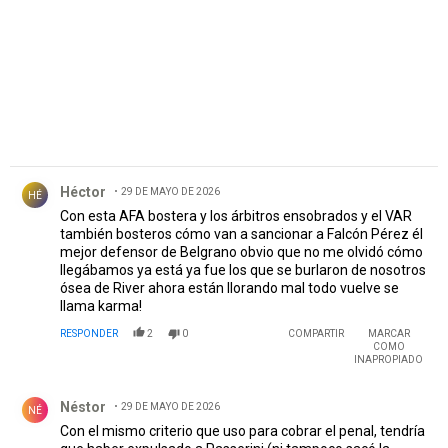
Comentario de Héctor .
Héctor
29 DE MAYO DE 2026
HÉ
Con esta AFA bostera y los árbitros ensobrados y el VAR
también bosteros cómo van a sancionar a Falcón Pérez él
mejor defensor de Belgrano obvio que no me olvidó cómo
llegábamos ya está ya fue los que se burlaron de nosotros
ósea de River ahora están llorando mal todo vuelve se
llama karma!
RESPONDER
2
0
COMPARTIR
MARCAR
COMO
INAPROPIADO
Comentario de Néstor .
Néstor
29 DE MAYO DE 2026
NÉ
Con el mismo criterio que uso para cobrar el penal, tendría