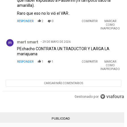
que haber expulsado a Passerini (ni tampoco sacó la
amariilla).
Raro que eso no lo vió el VAR..
RESPONDER
2
0
COMPARTIR
MARCAR
COMO
INAPROPIADO
Comentario de mart smart.
mart smart
29 DE MAYO DE 2026
PEchacho CONTRATA UN TRADUCTOR Y LARGA LA
mariajuana
RESPONDER
1
1
COMPARTIR
MARCAR
COMO
INAPROPIADO
CARGAR MÁS COMENTARIOS
Gestionado por
PUBLICIDAD