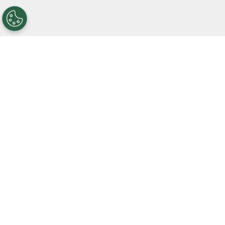
Además de las tres derrotas consecutivas en las
tres primeras fechas del Torneo Clausura, el
inicio del segundo semestre dejó futbolistas
tocados. Mala suerte o mala preparación física
en la pretemporada, lo cierto es que
hay tres