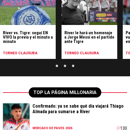
River vs. Tigre: seguí EN
River le hará un homenaje
Pa
VIVO la previa y el minuto a
a Jorge Messi en el partido
vu
minuto
ante Tigre
en
pr
TORNEO CLAUSURA
TORNEO CLAUSURA
T
TOP LA PÁGINA MILLONARIA
Confirmado: ya se sabe qué día viajará Thiago
Almada para sumarse a River
130
MERCADO DE PASES 2026