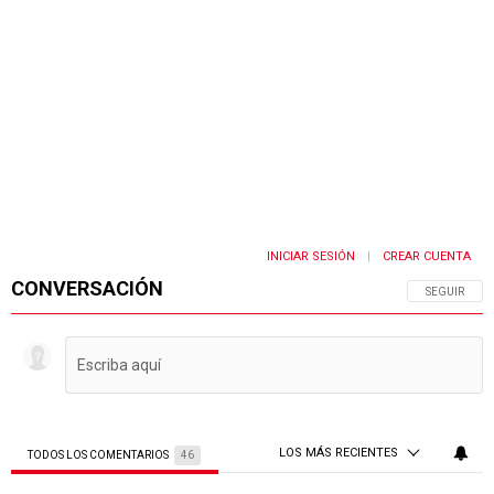
INICIAR SESIÓN
CREAR CUENTA
|
CONVERSACIÓN
SIGA ESTA 
SEGUIR
LOS MÁS RECIENTES
TODOS LOS COMENTARIOS
46
Todos los comentarios