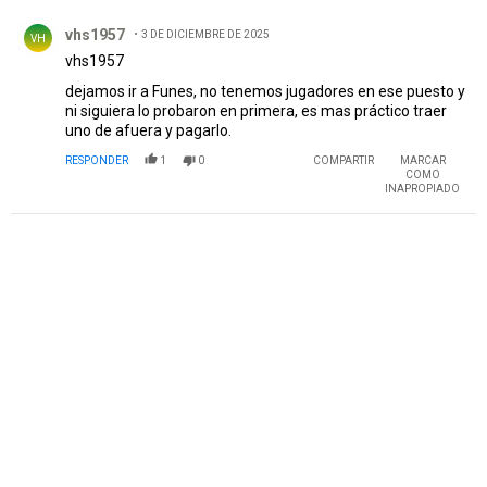
Comentario de vhs1957.
vhs1957
3 DE DICIEMBRE DE 2025
VH
vhs1957
dejamos ir a Funes, no tenemos jugadores en ese puesto y
ni siguiera lo probaron en primera, es mas práctico traer
uno de afuera y pagarlo.
RESPONDER
1
0
COMPARTIR
MARCAR
COMO
INAPROPIADO