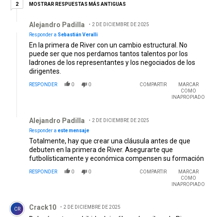
2 respuestas más antiguas
MOSTRAR RESPUESTAS MÁS ANTIGUAS
2
Respuesta de Alejandro Padilla.
Alejandro Padilla
2 DE DICIEMBRE DE 2025
Responder a
Sebastián Veralli
En la primera de River con un cambio estructural. No
puede ser que nos perdamos tantos talentos por los
ladrones de los representantes y los negociados de los
dirigentes.
RESPONDER
0
0
COMPARTIR
MARCAR
COMO
INAPROPIADO
Respuesta de Alejandro Padilla.
Alejandro Padilla
2 DE DICIEMBRE DE 2025
Responder a
este mensaje
Totalmente, hay que crear una cláusula antes de que
debuten en la primera de River. Asegurarte que
futbolísticamente y económica compensen su formación
RESPONDER
0
0
COMPARTIR
MARCAR
COMO
INAPROPIADO
Comentario de Crack10.
Crack10
2 DE DICIEMBRE DE 2025
CR