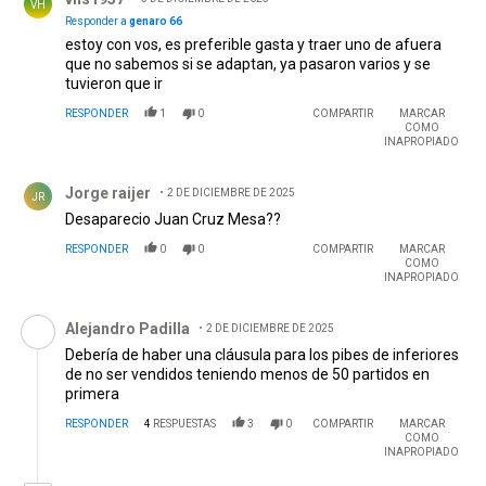
VH
Responder a
genaro 66
estoy con vos, es preferible gasta y traer uno de afuera
que no sabemos si se adaptan, ya pasaron varios y se
tuvieron que ir
RESPONDER
1
0
COMPARTIR
MARCAR
COMO
INAPROPIADO
Comentario de Jorge raijer.
Jorge raijer
2 DE DICIEMBRE DE 2025
JR
Desaparecio Juan Cruz Mesa??
RESPONDER
0
0
COMPARTIR
MARCAR
COMO
INAPROPIADO
Comentario de Alejandro Padilla.
Alejandro Padilla
2 DE DICIEMBRE DE 2025
Debería de haber una cláusula para los pibes de inferiores
de no ser vendidos teniendo menos de 50 partidos en
primera
RESPONDER
4
RESPUESTAS
3
0
COMPARTIR
MARCAR
COMO
INAPROPIADO