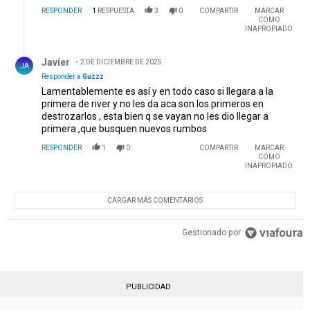
RESPONDER
1
RESPUESTA
3
0
COMPARTIR
MARCAR
COMO
INAPROPIADO
Respuesta de Javier.
Javier
2 DE DICIEMBRE DE 2025
JA
Responder a
Guzzz
Lamentablemente es así y en todo caso si llegara a la
primera de river y no les da aca son los primeros en
destrozarlos , esta bien q se vayan no les dio llegar a
primera ,que busquen nuevos rumbos
RESPONDER
1
0
COMPARTIR
MARCAR
COMO
INAPROPIADO
CARGAR MÁS COMENTARIOS
Gestionado por
PUBLICIDAD