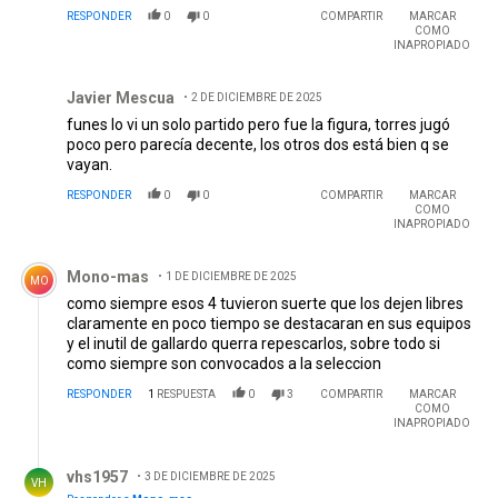
RESPONDER
0
0
COMPARTIR
MARCAR
COMO
INAPROPIADO
Comentario de Javier Mescua.
Javier Mescua
2 DE DICIEMBRE DE 2025
funes lo vi un solo partido pero fue la figura, torres jugó
poco pero parecía decente, los otros dos está bien q se
vayan.
RESPONDER
0
0
COMPARTIR
MARCAR
COMO
INAPROPIADO
Comentario de Mono-mas.
Mono-mas
1 DE DICIEMBRE DE 2025
MO
como siempre esos 4 tuvieron suerte que los dejen libres
claramente en poco tiempo se destacaran en sus equipos
y el inutil de gallardo querra repescarlos, sobre todo si
como siempre son convocados a la seleccion
RESPONDER
1
RESPUESTA
0
3
COMPARTIR
MARCAR
COMO
INAPROPIADO
Respuesta de vhs1957.
vhs1957
3 DE DICIEMBRE DE 2025
VH