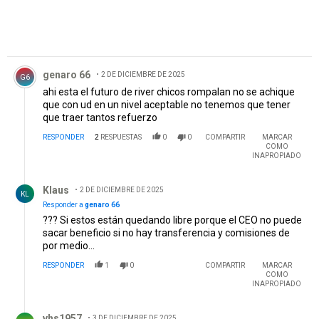
Comentario de genaro 66 .
genaro 66
2 DE DICIEMBRE DE 2025
G6
ahi esta el futuro de river chicos rompalan no se achique
que con ud en un nivel aceptable no tenemos que tener
que traer tantos refuerzo
RESPONDER
2
RESPUESTAS
0
0
COMPARTIR
MARCAR
COMO
INAPROPIADO
Respuesta de Klaus.
Klaus
2 DE DICIEMBRE DE 2025
KL
Responder a
genaro 66
??? Si estos están quedando libre porque el CEO no puede
sacar beneficio si no hay transferencia y comisiones de
por medio…
RESPONDER
1
0
COMPARTIR
MARCAR
COMO
INAPROPIADO
Respuesta de vhs1957.
vhs1957
3 DE DICIEMBRE DE 2025