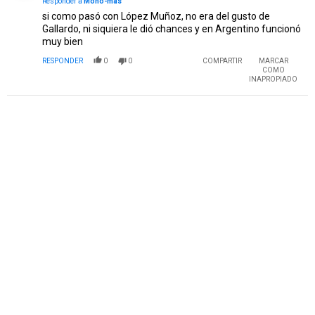
Responder a
Mono-mas
si como pasó con López Muñoz, no era del gusto de
Gallardo, ni siquiera le dió chances y en Argentino funcionó
muy bien
RESPONDER
0
0
COMPARTIR
MARCAR
COMO
INAPROPIADO