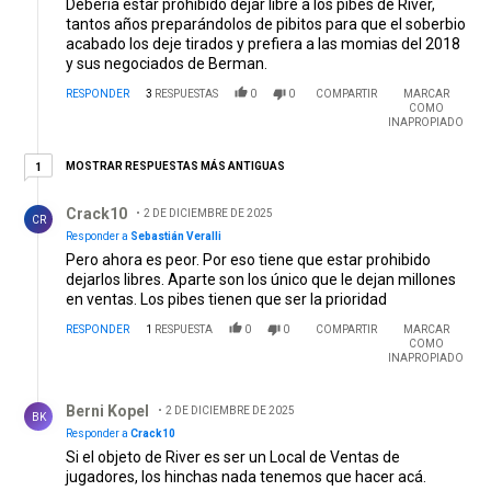
Debería estar prohibido dejar libre a los pibes de River,
tantos años preparándolos de pibitos para que el soberbio
acabado los deje tirados y prefiera a las momias del 2018
y sus negociados de Berman.
RESPONDER
3
RESPUESTAS
0
0
COMPARTIR
MARCAR
COMO
INAPROPIADO
1 respuesta más antiguas
MOSTRAR RESPUESTAS MÁS ANTIGUAS
1
Respuesta de Crack10.
Crack10
2 DE DICIEMBRE DE 2025
CR
Responder a
Sebastián Veralli
Pero ahora es peor. Por eso tiene que estar prohibido
dejarlos libres. Aparte son los único que le dejan millones
en ventas. Los pibes tienen que ser la prioridad
RESPONDER
1
RESPUESTA
0
0
COMPARTIR
MARCAR
COMO
INAPROPIADO
Respuesta de Berni Kopel.
Berni Kopel
2 DE DICIEMBRE DE 2025
BK
Responder a
Crack10
Si el objeto de River es ser un Local de Ventas de
jugadores, los hinchas nada tenemos que hacer acá.