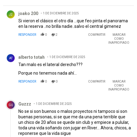
Comentario de joako 200.
joako 200
1 DE DICIEMBRE DE 2025
J2
Si vieron el clásico el otro día ...que feo pinta el panorama
en la reserva ..no brilla nadie..salvo el central gimenez
RESPONDER
0
2
COMPARTIR
MARCAR
COMO
INAPROPIADO
Comentario de alberto totah.
alberto totah
1 DE DICIEMBRE DE 2025
AT
Tan malo es el lateral derecho???
Porque no tenemos nada ahí...
RESPONDER
0
0
COMPARTIR
MARCAR
COMO
INAPROPIADO
Comentario de Guzzz.
Guzzz
1 DE DICIEMBRE DE 2025
GU
No se si son buenos o malos proyectos ni tampoco si son
buenas personas, si se que me da una pena terrible que
un chico de 20 años se quede sin club y empiece a pulular,
toda una vida soñando con jugar en River... Ahora, chicos, a
reponerse que la vida sigue