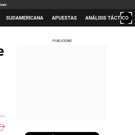
iver
SUDAMERICANA
APUESTAS
ANÁLISIS TÁCTICO
S
PUBLICIDAD
e
cos
el día