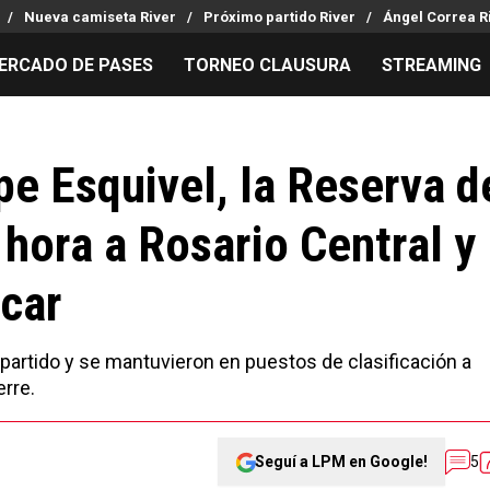
Nueva camiseta River
Próximo partido River
Ángel Correa R
ERCADO DE PASES
TORNEO CLAUSURA
STREAMING
MILLONARIOS
LPM PARA EL HINCHA
APUESTA
Mercado de Pases
Streaming
Noticias
pe Esquivel, la Reserva d
Análisis tácticos
Entradas
Guías
 hora a Rosario Central y
Juanfer Quintero
Hinchas
Códigos
Chacho Coudet
Los goles de River
Pronósti
icar
Ex River
Entrevistas
Apuesta d
 partido y se mantuvieron en puestos de clasificación a
erre.
Seguí a LPM en Google!
5