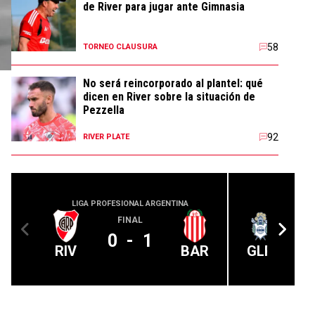
de River para jugar ante Gimnasia
58
TORNEO CLAUSURA
No será reincorporado al plantel: qué
dicen en River sobre la situación de
Pezzella
-
92
RIVER PLATE
LIGA PROFESIONAL ARGENTINA
LIGA PROFE
FINAL
0
-
1
RIV
BAR
GLP