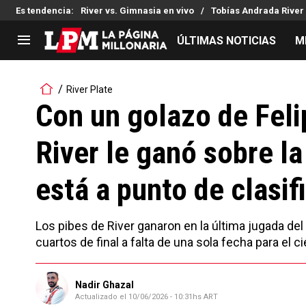
Es tendencia
:
River vs. Gimnasia en vivo
Tobías Andrada River
ÚLTIMAS NOTICIAS
M
LIGA PROFESIONAL
TORNEOS
River Plate
Noticias
Copa Sudamericana
Con un golazo de Feli
Tabla de posiciones
Copa Argentina
River le ganó sobre la
Fixture
Selección Argentina
Reserva
está a punto de clasif
Los pibes de River ganaron en la última jugada del
cuartos de final a falta de una sola fecha para el ci
Nadir Ghazal
Actualizado el
10/06/2026 - 10:31hs ART