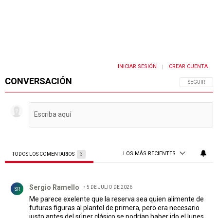
INICIAR SESIÓN
CREAR CUENTA
|
CONVERSACIÓN
SIGA ESTA 
SEGUIR
LOS MÁS RECIENTES
TODOS LOS COMENTARIOS
3
Todos los comentarios
Comentario de Sergio Ramello.
Sergio Ramello
5 DE JULIO DE 2026
SR
Me parece exelente que la reserva sea quien alimente de
futuras figuras al plantel de primera, pero era necesario
justo antes del súper clásico,se podrían haber ido el lunes