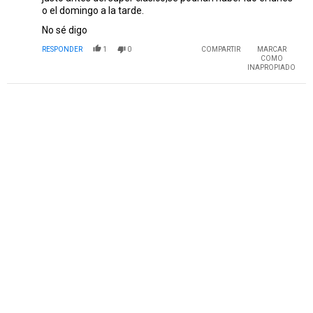
o el domingo a la tarde.
No sé digo
RESPONDER
1
0
COMPARTIR
MARCAR
COMO
INAPROPIADO
PUBLICIDAD