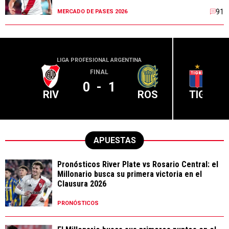
91
MERCADO DE PASES 2026
LIGA PROFESIONAL ARGENTINA
LIGA PR
FINAL
0
-
1
RIV
ROS
TIG
APUESTAS
Pronósticos River Plate vs Rosario Central: el
Millonario busca su primera victoria en el
Clausura 2026
PRONÓSTICOS