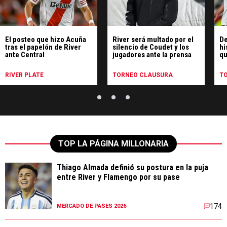
El posteo que hizo Acuña
River será multado por el
De
tras el papelón de River
silencio de Coudet y los
hi
ante Central
jugadores ante la prensa
qu
pe
Ce
RIVER PLATE
TORNEO CLAUSURA
T
TOP LA PÁGINA MILLONARIA
Thiago Almada definió su postura en la puja
entre River y Flamengo por su pase
174
MERCADO DE PASES 2026