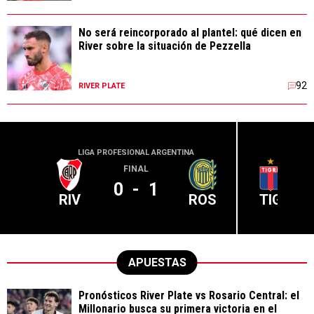
No será reincorporado al plantel: qué dicen en
River sobre la situación de Pezzella
92
RIVER PLATE
LIGA PROFESIONAL ARGENTINA
LIGA PR
FINAL
0
-
1
RIV
ROS
TIG
APUESTAS
Pronósticos River Plate vs Rosario Central: el
Millonario busca su primera victoria en el