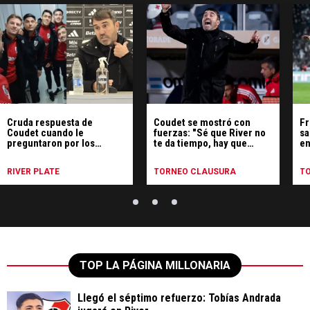
Cruda respuesta de
Coudet se mostró con
Fr
Coudet cuando le
fuerzas: "Sé que River no
sa
preguntaron por los
te da tiempo, hay que
en
borrados: qué dijo
ganar y mucho"
RIVER PLATE
TORNEO CLAUSURA
T
TOP LA PÁGINA MILLONARIA
Llegó el séptimo refuerzo: Tobías Andrada