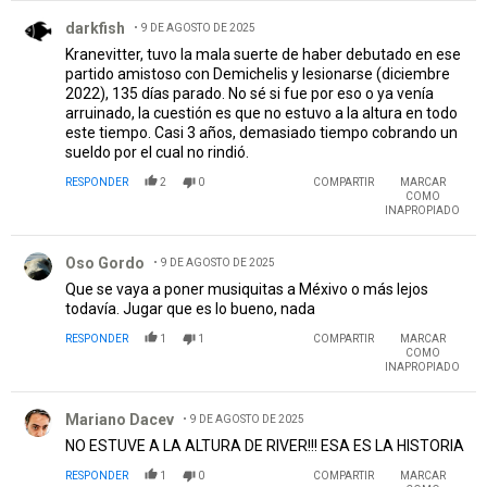
Comentario de darkfish.
darkfish
9 DE AGOSTO DE 2025
Kranevitter, tuvo la mala suerte de haber debutado en ese
partido amistoso con Demichelis y lesionarse (diciembre
2022), 135 días parado. No sé si fue por eso o ya venía
arruinado, la cuestión es que no estuvo a la altura en todo
este tiempo. Casi 3 años, demasiado tiempo cobrando un
sueldo por el cual no rindió.
RESPONDER
2
0
COMPARTIR
MARCAR
COMO
INAPROPIADO
Comentario de Oso Gordo.
Oso Gordo
9 DE AGOSTO DE 2025
Que se vaya a poner musiquitas a Méxivo o más lejos
todavía. Jugar que es lo bueno, nada
RESPONDER
1
1
COMPARTIR
MARCAR
COMO
INAPROPIADO
Comentario de Mariano Dacev.
Mariano Dacev
9 DE AGOSTO DE 2025
NO ESTUVE A LA ALTURA DE RIVER!!! ESA ES LA HISTORIA
RESPONDER
1
0
COMPARTIR
MARCAR