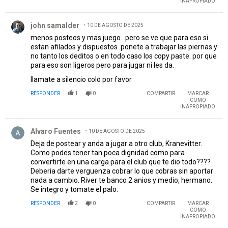
INAPROPIADO
Comentario de john samalder.
john samalder
10 DE AGOSTO DE 2025
menos posteos y mas juego...pero se ve que para eso si
estan afilados y dispuestos .ponete a trabajar las piernas y
no tanto los deditos o en todo caso los copy paste. por que
para eso son ligeros pero para jugar ni les da.
llamate a silencio colo por favor
RESPONDER
1
0
COMPARTIR
MARCAR
COMO
INAPROPIADO
Comentario de Alvaro Fuentes.
Alvaro Fuentes
10 DE AGOSTO DE 2025
Deja de postear y anda a jugar a otro club, Kranevitter.
Como podes tener tan poca dignidad como para
convertirte en una carga para el club que te dio todo????
Deberia darte verguenza cobrar lo que cobras sin aportar
nada a cambio. River te banco 2 anios y medio, hermano.
Se integro y tomate el palo.
RESPONDER
2
0
COMPARTIR
MARCAR
COMO
INAPROPIADO