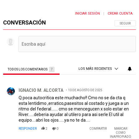
INICIAR SESIÓN
CREAR CUENTA
|
CONVERSACIÓN
SIGA ESTA 
SEGUIR
LOS MÁS RECIENTES
TODOS LOS COMENTARIOS
7
Todos los comentarios
Comentario de IGNACIO M. ALCORTA.
IGNACIO M. ALCORTA
10 DE AGOSTO DE 2025
Q poca autocritica este muchacho!! Cmo no se da cta q
esta lentidimo ,erratico,pasesitos al costado y juega a un
ritmo del federal....... cmo se mencegucen x solo estar en
River......deberia ayudar al utilero para asi serle El util al
equipo....abri los ojos......ya no te da.....
RESPONDER
2
0
COMPARTIR
MARCAR
COMO
INAPROPIADO