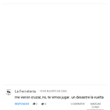
PUBLICIDAD
Comentario de La Ferretería.
La Ferretería
10 DE AGOSTO DE 2025
me vieron cruzar, no, te vimos jugar.. un desastre la vuelta
RESPONDER
2
0
COMPARTIR
MARCAR
COMO