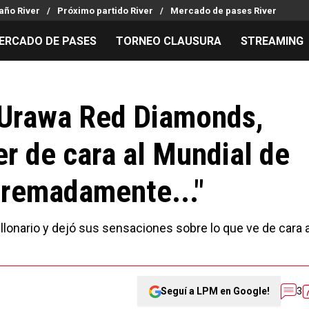
año River
Próximo partido River
Mercado de pases River
ERCADO DE PASES
TORNEO CLAUSURA
STREAMING
MILLONARIOS
LPM PARA EL HINCHA
APUESTA
Mercado de Pases
Streaming
Noticias
 Urawa Red Diamonds,
Análisis tácticos
Entradas
Guías
er de cara al Mundial de
Juanfer Quintero
Hinchas
Códigos
Chacho Coudet
Los goles de River
Pronósti
tremadamente..."
Ex River
Entrevistas
Apuesta d
llonario y dejó sus sensaciones sobre lo que ve de cara a
Seguí a LPM en Google!
3