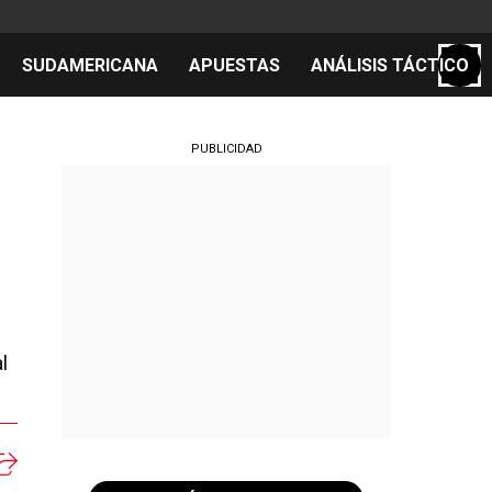
SUDAMERICANA
APUESTAS
ANÁLISIS TÁCTICO
S
PUBLICIDAD
cos
el día
l