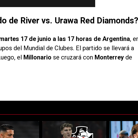
ido de River vs. Urawa Red Diamonds
artes 17 de junio a las 17 horas de Argentina
, e
upos del Mundial de Clubes. El partido se llevará a
Luego, el
Millonario
se cruzará con
Monterrey
de
ltimos 7 días.
e tendencia con el título "Kevin Castaño se va de River y jugará en otro
Un artículo de tendencia con el título "River y Va
Un artículo de 