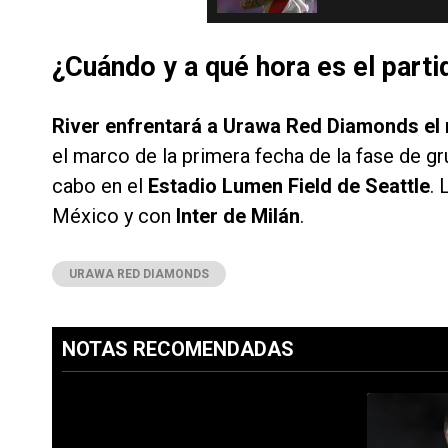
¿Cuándo y a qué hora es el part
River enfrentará a Urawa Red Diamonds el m
el marco de la primera fecha de la fase de gr
cabo en el
Estadio Lumen Field de Seattle
. 
México y con
Inter de Milán
.
URAWA RED DIAMONDS
NOTAS RECOMENDADAS
Este listado muestra los artículos con más comentarios en los ú
PUBLICIDAD
Un artículo d