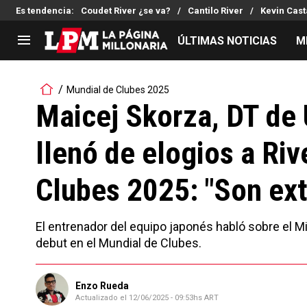
Es tendencia
:
Coudet River ¿se va?
Cantilo River
Kevin Cast
ÚLTIMAS NOTICIAS
M
LIGA PROFESIONAL
TORNEOS
Mundial de Clubes 2025
Noticias
Copa Sudamericana
Maicej Skorza, DT de
Tabla de posiciones
Copa Argentina
llenó de elogios a Riv
Fixture
Selección Argentina
Reserva
Clubes 2025: "Son ex
El entrenador del equipo japonés habló sobre el Mi
debut en el Mundial de Clubes.
Enzo Rueda
Actualizado el
12/06/2025 - 09:53hs ART