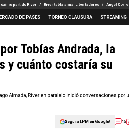
róximo partido River
River tabla anual Libertadores
Ángel Corre
ERCADO DE PASES
TORNEO CLAUSURA
STREAMING
MILLONARIOS
LPM PARA EL HINCHA
APUESTA
Mercado de Pases
Streaming
Noticias
por Tobías Andrada, la
Análisis tácticos
Entradas
Guías
s y cuánto costaría su
Juanfer Quintero
Hinchas
Códigos
Chacho Coudet
Los goles de River
Pronósti
Ex River
Entrevistas
Apuesta d
go Almada, River en paralelo inició conversaciones por 
Seguí a LPM en Google!
45