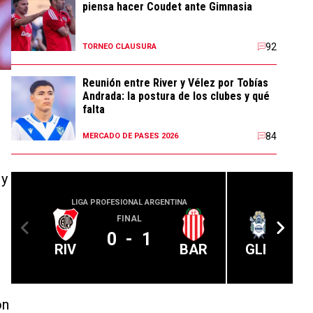
piensa hacer Coudet ante Gimnasia
92
TORNEO CLAUSURA
Reunión entre River y Vélez por Tobías
Andrada: la postura de los clubes y qué
falta
84
MERCADO DE PASES 2026
 y
LIGA PROFESIONAL ARGENTINA
LIGA PROFE
FINAL
0
-
1
RIV
BAR
GLP
ón