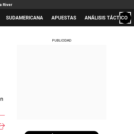
a River
SUDAMERICANA
APUESTAS
ANÁLISIS TÁCTICO
S
PUBLICIDAD
cos
el día
un