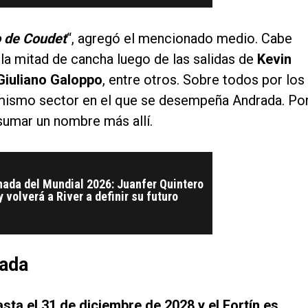
o de Coudet
“, agregó el mencionado medio. Cabe
a mitad de cancha luego de las salidas de
Kevin
Giuliano Galoppo
, entre otros. Sobre todos por los
l mismo sector en el que se desempeña Andrada. Po
umar un nombre más allí.
nada del Mundial 2026: Juanfer Quintero
 volverá a River a definir su futuro
rada
ta el 31 de diciembre de 2028 y el Fortín es