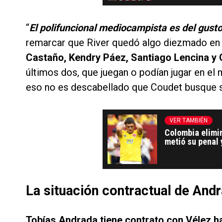
“
El polifuncional mediocampista es del gust
remarcar que River quedó algo diezmado en l
Castaño, Kendry Páez, Santiago Lencina y 
últimos dos, que juegan o podían jugar en e
eso no es descabellado que Coudet busque s
VER TAMBIÉN
Colombia elimi
metió su penal y
La situación contractual de And
Tobías Andrada tiene contrato con Vélez has