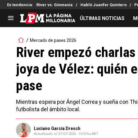
Es tendencia
:
River vs. Gimnasia
Habló Juanfer Quintero
P
ÚLTIMAS NOTICIAS
M
LIGA PROFESIONAL
TORNEOS
Mercado de pases 2026
Noticias
Copa Sudamericana
River empezó charlas 
Tabla de posiciones
Copa Argentina
joya de Vélez: quién e
Fixture
Selección Argentina
Reserva
pase
Mientras espera por Ángel Correa y sueña con Thia
futbolista del ámbito local.
Luciano García Dresch
Actualizado el
27/07/2026 - 10:01hs ART