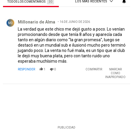
LOS MÁS RECIENTES
TODOS LOS COMENTARIOS
30
Todos los comentarios
Comentario de Millonario de Alma.
Millonario de Alma
16 DE JUNIO DE 2026
MD
La verdad que este chico me dejó gusto a poco. Lo venían
promocionando desde que tenía 8 años y aparecía cada
tanto en algún diario como "la gran promesa", luego se
destacó en un mundial sub e ilusionó mucho pero terminó
jugando poco. La venta no fué mala, es un tipo que al club
le dejó muy buena plata, pero con tanto ruido uno
esperaba muchísimo más.
RESPONDER
1
0
COMPARTIR
MARCAR
COMO
INAPROPIADO
PUBLICIDAD