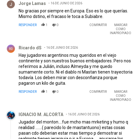
Jorge Lamas
16 DE JUNIO DE 2026
No gracias por siempre en Europa. Eso es lo que querías.
Mismo dstino, el fracaso le toca a Subiabre.
RESPONDER
1
0
COMPARTIR
MARCAR
COMO
INAPROPIADO
Comentario de Ricardo dS.
Ricardo dS
16 DE JUNIO DE 2026
RD
Hay jugadores argentinos muy queridos en el viejo
continente y son nuestros buenos embajadores. Pero nos
referimos a Julián, incluso Almeyda y me quedo
sumamente corto. Ni el diablo ni Mastan tienen trayectoria
todavía. Los deben mirar con desconfianza porque
pagaron un kilo de guita.
RESPONDER
1
0
COMPARTIR
MARCAR
COMO
INAPROPIADO
Comentario de IGNACIO M. ALCORTA.
IGNACIO M. ALCORTA
16 DE JUNIO DE 2026
Jugador del monton....fue mcho mas mrketing y humo q
realidad .......( parecido lo de mastantuono) estas cosas
pasan cdo deberian estar mas tiempo p demostrar si
realmnte tienen jerarquia p ir a Europa......apurarse los