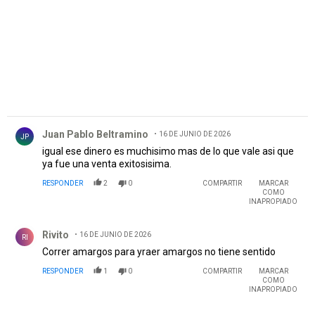
Comentario de Juan Pablo Beltramino.
Juan Pablo Beltramino
16 DE JUNIO DE 2026
JP
igual ese dinero es muchisimo mas de lo que vale asi que
ya fue una venta exitosisima.
RESPONDER
2
0
COMPARTIR
MARCAR
COMO
INAPROPIADO
Comentario de Rivito.
Rivito
16 DE JUNIO DE 2026
RI
Correr amargos para yraer amargos no tiene sentido
RESPONDER
1
0
COMPARTIR
MARCAR
COMO
INAPROPIADO
Comentario de Jorge Lamas.