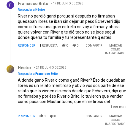
Francisco Brito
17 DE JUNIO DE 2026
Responder a
Héctor
River no perdió ganó porque si después no firmaban
quedaban libres se iban sin dejar un peso Echeverrí dijo
como si fuera una gran estrella no voy a firmar y ahora
quiere volver con River q te dió todo no se jode seguí
dónde quería tu familia y tú representante q estés
RESPONDER
1
RESPUESTA
0
0
COMPARTIR
MARCAR
COMO
INAPROPIADO
Respuesta de Héctor .
Héctor
24 DE JUNIO DE 2026
HÉ
Responder a
Francisco Brito
A donde ganó River o cómo ganó River? Éso de quedaban
libres es un relato mentiroso y obvio vos sos parte de ese
relato que lo vienen diciendo desde que Echeverri, dijo que
no firmaba y por éso River o Brito, lo tuvieron que vender
cómo pasa con Mastantuono, que él metiroso del
presidente dijo que el Real Madrid, había ejecutado la
Leer mas
cláusula y eso no fue así en cuatro etapa se hizo el pasé. Y
RESPONDER
0
0
COMPARTIR
MARCAR
ahora no se sabe si van a poder pagar lo que falta de las
COMO
cuotas que faltan porque el objetivo no se cumplió.
INAPROPIADO