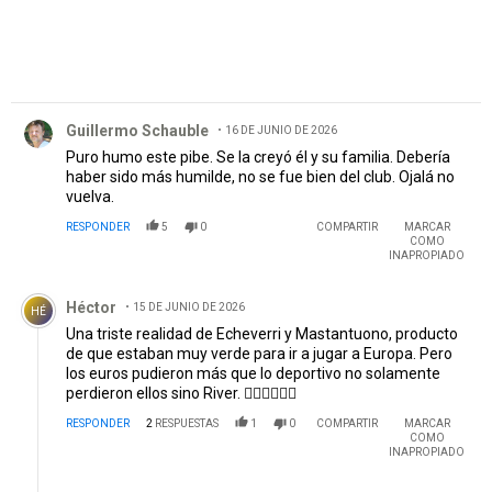
Comentario de Guillermo Schauble.
Guillermo Schauble
16 DE JUNIO DE 2026
Puro humo este pibe. Se la creyó él y su familia. Debería
haber sido más humilde, no se fue bien del club. Ojalá no
vuelva.
RESPONDER
5
0
COMPARTIR
MARCAR
COMO
INAPROPIADO
Comentario de Héctor .
Héctor
15 DE JUNIO DE 2026
HÉ
Una triste realidad de Echeverri y Mastantuono, producto
de que estaban muy verde para ir a jugar a Europa. Pero
los euros pudieron más que lo deportivo no solamente
perdieron ellos sino River. 🤦‍♂️🙆‍♂️🤷‍♂️
RESPONDER
2
RESPUESTAS
1
0
COMPARTIR
MARCAR
COMO
INAPROPIADO
Respuesta de Francisco Brito.