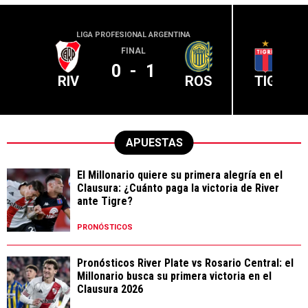
LIGA PROFESIONAL ARGENTINA
LIGA PR
FINAL
0
-
1
RIV
ROS
TIG
APUESTAS
El Millonario quiere su primera alegría en el
Clausura: ¿Cuánto paga la victoria de River
ante Tigre?
PRONÓSTICOS
Pronósticos River Plate vs Rosario Central: el
Millonario busca su primera victoria en el
Clausura 2026