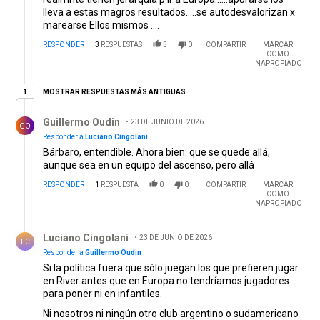
lleva a estas magros resultados.....se autodesvalorizan x
marearse Ellos mismos ....
RESPONDER
3
RESPUESTAS
5
0
COMPARTIR
MARCAR
COMO
INAPROPIADO
1 respuesta más antiguas
MOSTRAR RESPUESTAS MÁS ANTIGUAS
1
Respuesta de Guillermo Oudin.
Guillermo Oudin
23 DE JUNIO DE 2026
GO
Responder a
Luciano Cingolani
Bárbaro, entendible. Ahora bien: que se quede allá,
aunque sea en un equipo del ascenso, pero allá
RESPONDER
1
RESPUESTA
0
0
COMPARTIR
MARCAR
COMO
INAPROPIADO
Respuesta de Luciano Cingolani.
Luciano Cingolani
23 DE JUNIO DE 2026
LC
Responder a
Guillermo Oudin
Si la política fuera que sólo juegan los que prefieren jugar
en River antes que en Europa no tendríamos jugadores
para poner ni en infantiles.
Ni nosotros ni ningún otro club argentino o sudamericano