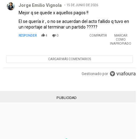
Comentario de Jorge Emilio Vignola.
Jorge Emilio Vignola
15 DE JUNIO DE 2026
Mejor q se quede x aquellos pagos !!
El se quería ir , o no se acuerdan del acto fallido q tuvo en
un reportaje al terminar un partido ?????
RESPONDER
4
0
COMPARTIR
MARCAR
COMO
INAPROPIADO
CARGAR MÁS COMENTARIOS
Gestionado por
PUBLICIDAD