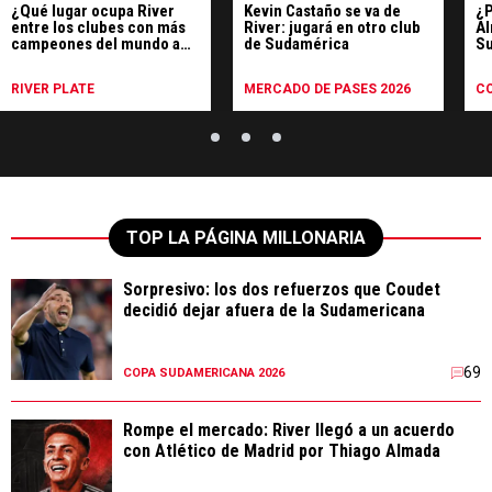
¿Qué lugar ocupa River
Kevin Castaño se va de
¿P
entre los clubes con más
River: jugará en otro club
Al
campeones del mundo a
de Sudamérica
Su
nivel mundial?
di
RIVER PLATE
MERCADO DE PASES 2026
C
TOP LA PÁGINA MILLONARIA
Sorpresivo: los dos refuerzos que Coudet
decidió dejar afuera de la Sudamericana
69
COPA SUDAMERICANA 2026
Rompe el mercado: River llegó a un acuerdo
con Atlético de Madrid por Thiago Almada