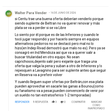
Comentario de Walter Para Vender.
Walter Para Vender
16 DE JUNIO DE 2026
WP
si Centu trae una buena oferta deberían venderlo porque
siendo suplente de Beltran no va querer renovar y más
plata se va a perder si se va Libre
Lo siento por él porque es de las Inferiores y cuando le
tocó jugar respondió y por hacerlo siempre en equipos
alternativos pedorros no se destacó pero mal no lo
hizo(en Indep Rivad demostró que malo no es). Pero ya se
consagró en Ind Mendoza así que va a querer salir a
buscar titularidad en otro equipo. No sean
caprichosos,dejenlo salir pero exijanle que traiga una
oferta que valga la pena y suban a otro de Inferiores y/o
repesquen a Lavagnino para ser suplente antes que seguir
en Reserva va a preferir volver
Y cuando lleguen super ofertas por Beltrán,con esa plata
pueden aprovechar en sacarle las ganas a Bounou(como
su fanatismo va a pesar,pueden convencerlo de venir por
un sueldo no tan estratosferico 1-2 temporadas)
RESPONDER
1
RESPUESTA
3
0
COMPARTIR
MARCAR
COMO
INAPROPIADO