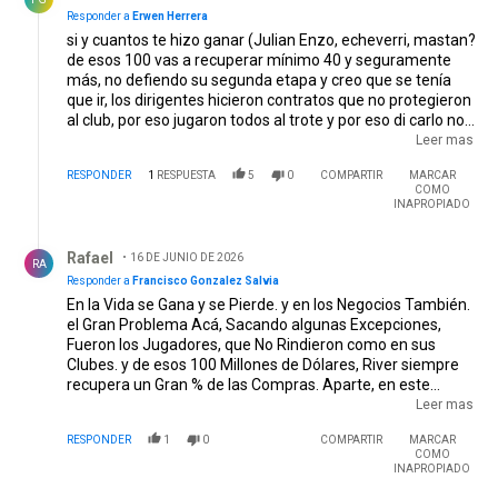
Responder a
Erwen Herrera
si y cuantos te hizo ganar (Julian Enzo, echeverri, mastan?
de esos 100 vas a recuperar mínimo 40 y seguramente
más, no defiendo su segunda etapa y creo que se tenía
que ir, los dirigentes hicieron contratos que no protegieron
al club, por eso jugaron todos al trote y por eso di carlo no
quiere que se sienten encima del contrato, que es lo que
Leer mas
hicieron. Los juveniles sacando Beltrán y freitas, no
RESPONDER
1
RESPUESTA
5
0
COMPARTIR
MARCAR
jugaron a nada, mucha peluquería y redes sociales pero
COMO
también jugaron al trote. Más productividad y menos
INAPROPIADO
show.
Respuesta de Rafael.
Rafael
16 DE JUNIO DE 2026
RA
Responder a
Francisco Gonzalez Salvia
En la Vida se Gana y se Pierde. y en los Negocios También.
el Gran Problema Acá, Sacando algunas Excepciones,
Fueron los Jugadores, que No Rindieron como en sus
Clubes. y de esos 100 Millones de Dólares, River siempre
recupera un Gran % de las Compras. Aparte, en este
Bendito Fútbol Argentino, siempre van a querer sacar
Leer mas
ventajas, Clubes que saben lo que es River. Y Máxime
RESPONDER
1
0
COMPARTIR
MARCAR
cuando ven a River, Poniéndole Cláusulas de 100 Millones
COMO
de Dólares a sus Jugadores de River.
INAPROPIADO