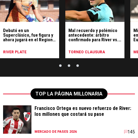
Debutó en un
Mal recuerdo y polémico
Mi
Superclásico, fue figura y
antecedente: árbitro
en
ahora jugará en el Regional
confirmado para River vs.
Eu
Amateur
Tigre
Ma
RIVER PLATE
TORNEO CLAUSURA
ME
TOP LA PÁGINA MILLONARIA
Francisco Ortega es nuevo refuerzo de River:
los millones que costará su pase
145
MERCADO DE PASES 2026