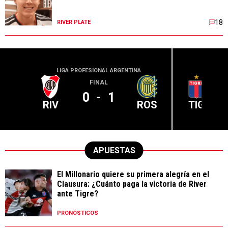
18
RIVER PLATE
LIGA PROFESIONAL ARGENTINA
LIGA PR
FINAL
0
-
1
RIV
ROS
TIG
APUESTAS
El Millonario quiere su primera alegría en el
Clausura: ¿Cuánto paga la victoria de River
ante Tigre?
PRONÓSTICOS