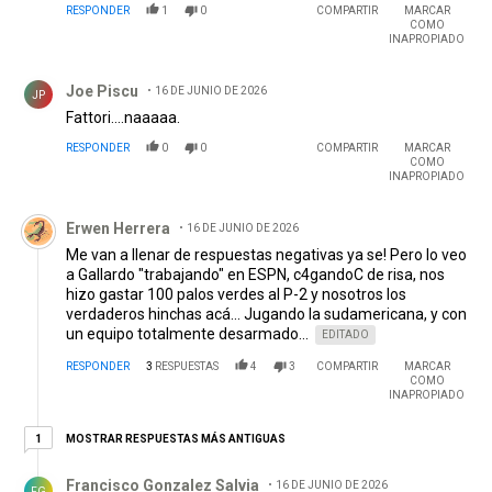
RESPONDER
1
0
COMPARTIR
MARCAR
COMO
INAPROPIADO
Comentario de Joe Piscu.
Joe Piscu
16 DE JUNIO DE 2026
JP
Fattori....naaaaa.
RESPONDER
0
0
COMPARTIR
MARCAR
COMO
INAPROPIADO
Comentario de Erwen Herrera.
Erwen Herrera
16 DE JUNIO DE 2026
Me van a llenar de respuestas negativas ya se! Pero lo veo
a Gallardo "trabajando" en ESPN, c4gandoC de risa, nos
hizo gastar 100 palos verdes al P-2 y nosotros los
verdaderos hinchas acá... Jugando la sudamericana, y con
un equipo totalmente desarmado...
EDITADO
RESPONDER
3
RESPUESTAS
4
3
COMPARTIR
MARCAR
COMO
INAPROPIADO
1 respuesta más antiguas
MOSTRAR RESPUESTAS MÁS ANTIGUAS
1
Respuesta de Francisco Gonzalez Salvia.
Francisco Gonzalez Salvia
16 DE JUNIO DE 2026
FG