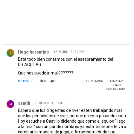
Comentario de Hugo fiorentino.
Hugo fiorentino
16 DE JUNIO DE 2026
HF
Esta todo bien contamos con el asesoramiento del
DR.AGUILAR .
Que nos puede ir mal ???????
RESPONDER
0
2
COMPARTIR
MARCAR
COMO
INAPROPIADO
Comentario de santih.
santih
16 DE JUNIO DE 2026
SA
Espero que los dirigentes de river esten trabajando mas
que los periodistas de river, porque no esta pasando nada.
Hoy escuche a Castillo diciendo que como el equipo "llego
a la final" con un par de nombres ya esta. Simeone te va a
cambiar la manera de jugar, o Arrambarri (dudo que