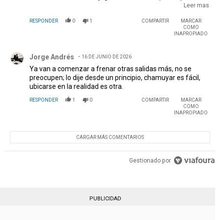
juege)? El equipo no tenia nadie que la pidiera, se
Leer mas
escondieron todos, en lugar de aprender y corregir
RESPONDER
0
1
COMPARTIR
MARCAR
compran un 9 (que acordemonos como jugaba en river, no
COMO
se que esperamos de Simeone), un tipo que no conoce
INAPROPIADO
nadie para una posicion ya cubierta, y lo demas no lo
Comentario de Jorge Andrés.
podemos comprar. Frutilla del postre, ofertan por un cinco
Jorge Andrés
16 DE JUNIO DE 2026
de argentinos de 34 años. Vamos a jugar con Galvan de
titular, que toca una pelota cada 40 minutos? miedo me da
Ya van a comenzar a frenar otras salidas más, no se
esto
preocupen; lo dije desde un principio, chamuyar es fácil,
ubicarse en la realidad es otra.
RESPONDER
1
0
COMPARTIR
MARCAR
COMO
INAPROPIADO
CARGAR MÁS COMENTARIOS
Gestionado por
PUBLICIDAD