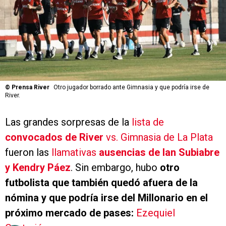
©
Prensa River
Otro jugador borrado ante Gimnasia y que podría irse de
River.
Las grandes sorpresas de la
lista de
convocados de River
vs. Gimnasia de La Plata
fueron las
llamativas
ausencias de Ian Subiabre
y Kendry Páez
. Sin embargo, hubo
otro
futbolista que también quedó afuera de la
nómina y que podría irse del Millonario en el
próximo mercado de pases:
Ezequiel