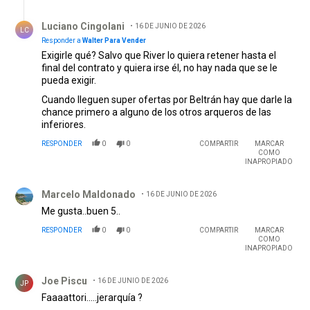
Respuesta de Luciano Cingolani.
Luciano Cingolani
16 DE JUNIO DE 2026
LC
Responder a
Walter Para Vender
Exigirle qué? Salvo que River lo quiera retener hasta el
final del contrato y quiera irse él, no hay nada que se le
pueda exigir.
Cuando lleguen super ofertas por Beltrán hay que darle la
chance primero a alguno de los otros arqueros de las
inferiores.
RESPONDER
0
0
COMPARTIR
MARCAR
COMO
INAPROPIADO
Comentario de Marcelo Maldonado.
Marcelo Maldonado
16 DE JUNIO DE 2026
Me gusta..buen 5..
RESPONDER
0
0
COMPARTIR
MARCAR
COMO
INAPROPIADO
Comentario de Joe Piscu.
Joe Piscu
16 DE JUNIO DE 2026
JP
Faaaattori.....jerarquía ?