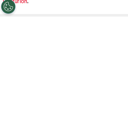
Centurión
.
El arquero de 28 años volvió en diciembre de su
préstamo en
Independiente Rivadavia
, donde
fue la figura del equipo campeón de la Copa