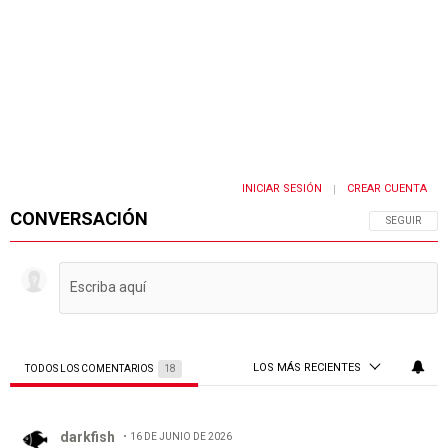
INICIAR SESIÓN
CREAR CUENTA
|
CONVERSACIÓN
SIGA ESTA 
SEGUIR
LOS MÁS RECIENTES
TODOS LOS COMENTARIOS
18
Todos los comentarios
Comentario de darkfish.
darkfish
16 DE JUNIO DE 2026