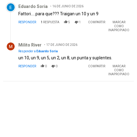
Comentario de Eduardo Soria.
Eduardo Soria
16 DE JUNIO DE 2026
Fattori.....para que??? Traigan un 10 y un 9
RESPONDER
1
RESPUESTA
5
1
COMPARTIR
MARCAR
COMO
INAPROPIADO
Respuesta de Milito River.
Milito River
17 DE JUNIO DE 2026
Responder a
Eduardo Soria
un 10, un 9, un 5, un 2, un 8, un punta y suplentes.
RESPONDER
0
0
COMPARTIR
MARCAR
COMO
INAPROPIADO
PUBLICIDAD