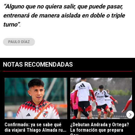
“Alguno que no quiera salir, que puede pasar,
entrenará de manera aislada en doble o triple
turno”
.
PAULO DÍAZ
NOTAS RECOMENDADAS
Este listado muestra los artículos con más comentarios en los últimos 7
Un artículo de tendencia con el título "Confirmado: ya se sabe qué 
Un artículo de tendencia con el t
Confirmado: ya se sabe qué
¿Debutan Andrada y Ortega?
día viajará Thiago Almada ru...
La formación que prepara