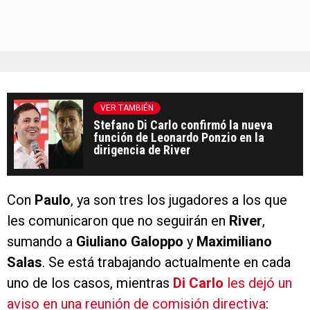
VER TAMBIÉN
Stefano Di Carlo confirmó la nueva
función de Leonardo Ponzio en la
dirigencia de River
Con
Paulo
, ya son tres los jugadores a los que
les comunicaron que no seguirán en
River
,
sumando a
Giuliano Galoppo
y
Maximiliano
Salas
. Se está trabajando actualmente en cada
uno de los casos, mientras
Di Carlo
les dejó un
aviso en una reunión de comisión directiva
: