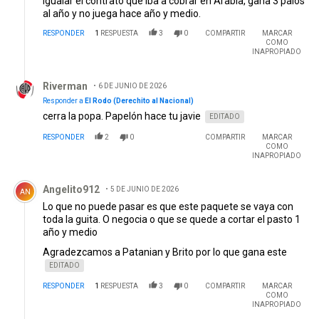
igualar el contrato que iba a cobrar en Arabía, gana 3 palos
al año y no juega hace año y medio.
RESPONDER
1
RESPUESTA
3
0
COMPARTIR
MARCAR
COMO
INAPROPIADO
Respuesta de Riverman.
Riverman
6 DE JUNIO DE 2026
Responder a
El Rodo (Derechito al Nacional)
cerra la popa. Papelón hace tu javie
EDITADO
RESPONDER
2
0
COMPARTIR
MARCAR
COMO
INAPROPIADO
Comentario de Angelito912.
Angelito912
5 DE JUNIO DE 2026
AN
Lo que no puede pasar es que este paquete se vaya con
toda la guita. O negocia o que se quede a cortar el pasto 1
año y medio
Agradezcamos a Patanian y Brito por lo que gana este
EDITADO
RESPONDER
1
RESPUESTA
3
0
COMPARTIR
MARCAR
COMO
INAPROPIADO