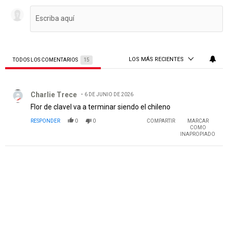
LOS MÁS RECIENTES
TODOS LOS COMENTARIOS
15
Todos los comentarios
Comentario de Charlie Trece.
Charlie Trece
6 DE JUNIO DE 2026
Flor de clavel va a terminar siendo el chileno
RESPONDER
0
0
COMPARTIR
MARCAR
COMO
INAPROPIADO
PUBLICIDAD