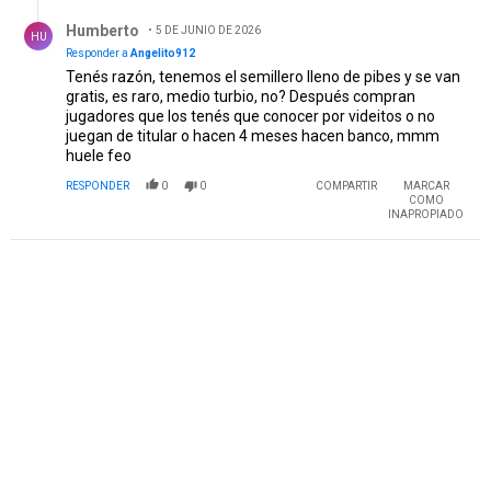
Respuesta de Humberto.
Humberto
5 DE JUNIO DE 2026
HU
Responder a
Angelito912
Tenés razón, tenemos el semillero lleno de pibes y se van
gratis, es raro, medio turbio, no? Después compran
jugadores que los tenés que conocer por videitos o no
juegan de titular o hacen 4 meses hacen banco, mmm
huele feo
RESPONDER
0
0
COMPARTIR
MARCAR
COMO
INAPROPIADO
PUBLICIDAD