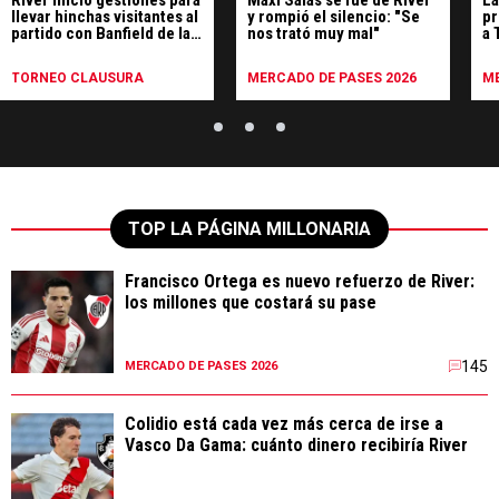
llevar hinchas visitantes al
y rompió el silencio: "Se
pr
partido con Banfield de la
nos trató muy mal"
a 
séptima fecha
de
TORNEO CLAUSURA
MERCADO DE PASES 2026
ME
TOP LA PÁGINA MILLONARIA
Francisco Ortega es nuevo refuerzo de River:
los millones que costará su pase
145
MERCADO DE PASES 2026
Colidio está cada vez más cerca de irse a
Vasco Da Gama: cuánto dinero recibiría River