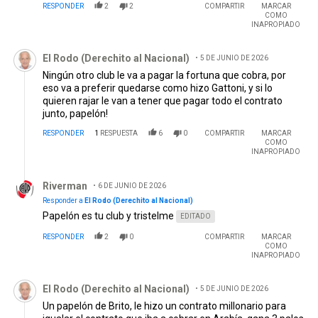
RESPONDER
2
2
COMPARTIR
MARCAR
COMO
INAPROPIADO
Comentario de El Rodo (Derechito al Nacional).
El Rodo (Derechito al Nacional)
5 DE JUNIO DE 2026
Ningún otro club le va a pagar la fortuna que cobra, por
eso va a preferir quedarse como hizo Gattoni, y si lo
quieren rajar le van a tener que pagar todo el contrato
junto, papelón!
RESPONDER
1
RESPUESTA
6
0
COMPARTIR
MARCAR
COMO
INAPROPIADO
Respuesta de Riverman.
Riverman
6 DE JUNIO DE 2026
Responder a
El Rodo (Derechito al Nacional)
Papelón es tu club y tristelme
EDITADO
RESPONDER
2
0
COMPARTIR
MARCAR
COMO
INAPROPIADO
Comentario de El Rodo (Derechito al Nacional).
El Rodo (Derechito al Nacional)
5 DE JUNIO DE 2026
Un papelón de Brito, le hizo un contrato millonario para