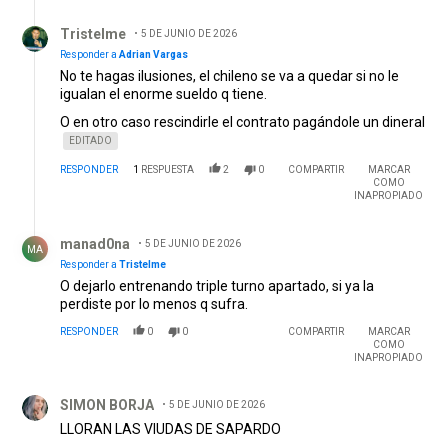
Respuesta de Tristelme.
Tristelme
5 DE JUNIO DE 2026
Responder a
Adrian Vargas
No te hagas ilusiones, el chileno se va a quedar si no le
igualan el enorme sueldo q tiene.
O en otro caso rescindirle el contrato pagándole un dineral
EDITADO
RESPONDER
1
RESPUESTA
2
0
COMPARTIR
MARCAR
COMO
INAPROPIADO
Respuesta de manad0na.
manad0na
5 DE JUNIO DE 2026
MA
Responder a
Tristelme
O dejarlo entrenando triple turno apartado, si ya la
perdiste por lo menos q sufra.
RESPONDER
0
0
COMPARTIR
MARCAR
COMO
INAPROPIADO
Comentario de SIMON BORJA.
SIMON BORJA
5 DE JUNIO DE 2026
LLORAN LAS VIUDAS DE SAPARDO