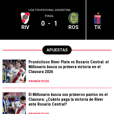
LIGA PROFESIONAL ARGENTINA
LIGA PR
FINAL
0
-
1
RIV
ROS
TIG
APUESTAS
Pronósticos River Plate vs Rosario Central: el
Millonario busca su primera victoria en el
Clausura 2026
PRONÓSTICOS
El Millonario busca sus primeros puntos en el
Clausura: ¿Cuánto paga la victoria de River
ante Rosario Central?
PRONÓSTICOS