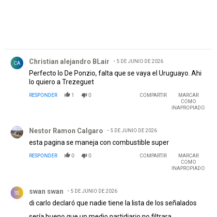
Comentario de Christian alejandro BLair.
Christian alejandro BLair
5 DE JUNIO DE 2026
CA
Perfecto lo De Ponzio, falta que se vaya el Uruguayo. Ahi
lo quiero a Trezeguet
RESPONDER
1
0
COMPARTIR
MARCAR
COMO
INAPROPIADO
Comentario de Nestor Ramon Calgaro.
Nestor Ramon Calgaro
5 DE JUNIO DE 2026
esta pagina se maneja con combustible super
RESPONDER
0
0
COMPARTIR
MARCAR
COMO
INAPROPIADO
Comentario de swan swan.
swan swan
5 DE JUNIO DE 2026
SS
di carlo declaró que nadie tiene la lista de los señalados
sería bueno que un medio partidiario no filtrara