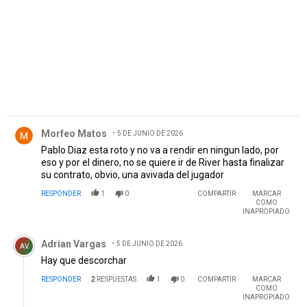
Comentario de Morfeo Matos.
Morfeo Matos
5 DE JUNIO DE 2026
Pablo Diaz esta roto y no va a rendir en ningun lado, por
eso y por el dinero, no se quiere ir de River hasta finalizar
su contrato, obvio, una avivada del jugador
RESPONDER
1
0
COMPARTIR
MARCAR
COMO
INAPROPIADO
Comentario de Adrian Vargas.
Adrian Vargas
5 DE JUNIO DE 2026
AV
Hay que descorchar
RESPONDER
2
RESPUESTAS
1
0
COMPARTIR
MARCAR
COMO
INAPROPIADO