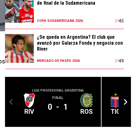
de final de la Sudamericana
45
COPA SUDAMERICANA 2026
¿Se queda en Argentina? El club que
avanzó por Galarza Fonda y negocia con
River
os
49
MERCADO DE PASES 2026
LIGA PROFESIONAL ARGENTINA
LIGA PROFE
FINAL
0
-
1
RIV
ROS
TIG