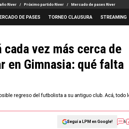
año River
Próximo partido River
Mercado de pases River
ERCADO DE PASES
TORNEO CLAUSURA
STREAMING
MILLONARIOS
LPM PARA EL HINCHA
APUESTA
Mercado de Pases
Streaming
Noticias
 cada vez más cerca de
Análisis tácticos
Entradas
Guías
ar en Gimnasia: qué falta
Juanfer Quintero
Hinchas
Códigos
Chacho Coudet
Los goles de River
Pronósti
Ex River
Entrevistas
Apuesta d
sible regreso del futbolista a su antiguo club. Acá, todo l
Seguí a LPM en Google!
6