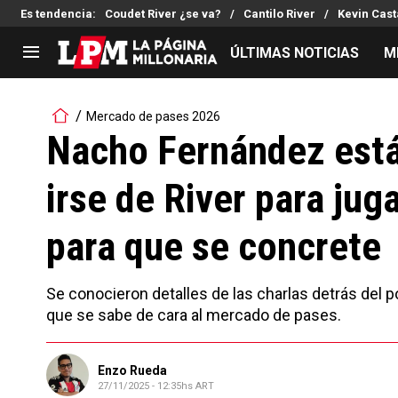
Es tendencia
:
Coudet River ¿se va?
Cantilo River
Kevin Cast
ÚLTIMAS NOTICIAS
M
LIGA PROFESIONAL
TORNEOS
Mercado de pases 2026
Noticias
Copa Sudamericana
Nacho Fernández está
Tabla de posiciones
Copa Argentina
irse de River para jug
Fixture
Selección Argentina
Reserva
para que se concrete
Se conocieron detalles de las charlas detrás del po
que se sabe de cara al mercado de pases.
Enzo Rueda
27/11/2025 - 12:35hs ART