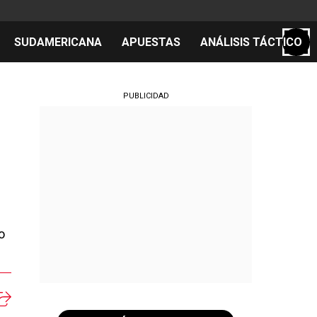
SUDAMERICANA
APUESTAS
ANÁLISIS TÁCTICO
S
PUBLICIDAD
cos
el día
o