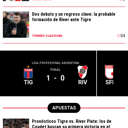
Dos debuts y un regreso clave: la probable
formación de River ante Tigre
54
TORNEO CLAUSURA
LIGA PROFESIONAL ARGENTINA
CONME
FINAL
1
-
0
TIG
RIV
SFE
APUESTAS
Pronósticos Tigre vs. River Plate: los de
Coudet buscan su primera victoria en el