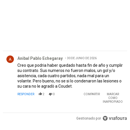
Comentario de Anibal Pablo Echegaray.
Anibal Pablo Echegaray
30 DE JUNIO DE 2026
Creo que podria haber quedado hasta fin de año y cumplir
su contrato. Sus numeros no fueron malos, un gol y/o
asistencia, cada cuatro partidos; nada mal para un
volante. Pero bueno, no se si lo condenaron las lesiones o
su cara no le agradò a Coudet.
RESPONDER
2
0
COMPARTIR
MARCAR
COMO
INAPROPIADO
Gestionado por