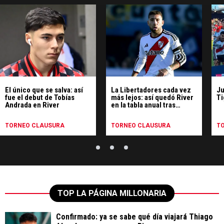
El único que se salva: así
La Libertadores cada vez
Ju
fue el debut de Tobías
más lejos: así quedó River
Ti
Andrada en River
en la tabla anual tras
perder con Tigre
TORNEO CLAUSURA
TORNEO CLAUSURA
T
TOP LA PÁGINA MILLONARIA
Confirmado: ya se sabe qué día viajará Thiago