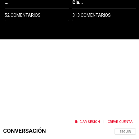
...
Cla...
52 COMENTARIOS
313 COMENTARIOS
PUBLICIDAD
INICIAR SESIÓN
CREAR CUENTA
|
CONVERSACIÓN
SIGA ESTA 
SEGUIR