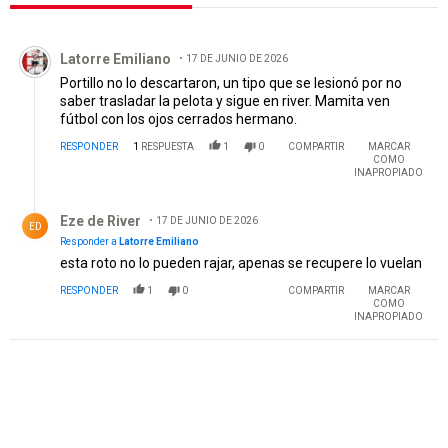
Todos los comentarios
Comentario de Latorre Emiliano .
Latorre Emiliano
17 DE JUNIO DE 2026
Portillo no lo descartaron, un tipo que se lesionó por no
saber trasladar la pelota y sigue en river. Mamita ven
fútbol con los ojos cerrados hermano.
RESPONDER
1
RESPUESTA
1
0
COMPARTIR
MARCAR
COMO
INAPROPIADO
Respuesta de Eze de River.
Eze de River
17 DE JUNIO DE 2026
ED
Responder a
Latorre Emiliano
esta roto no lo pueden rajar, apenas se recupere lo vuelan
RESPONDER
1
0
COMPARTIR
MARCAR
COMO
INAPROPIADO