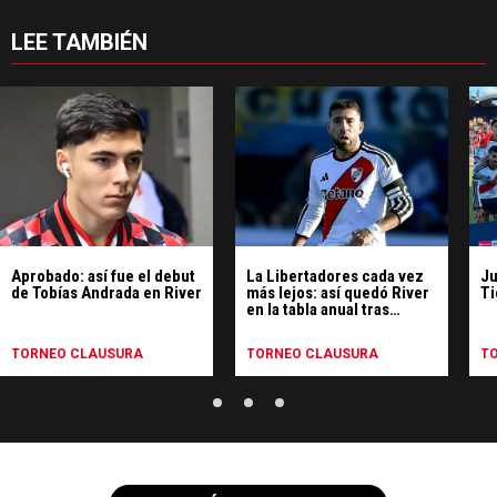
LEE TAMBIÉN
Aprobado: así fue el debut
La Libertadores cada vez
Ju
de Tobías Andrada en River
más lejos: así quedó River
Ti
en la tabla anual tras
perder con Tigre
TORNEO CLAUSURA
TORNEO CLAUSURA
T