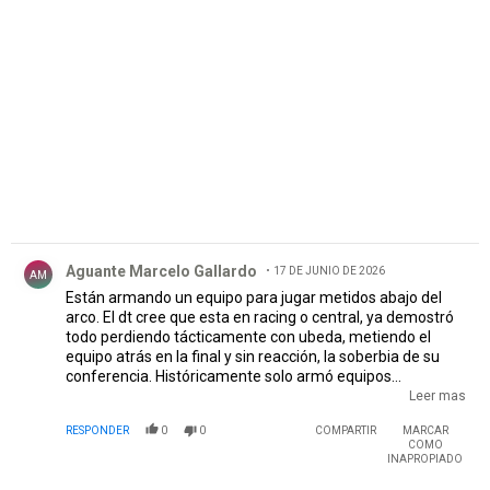
PUBLICIDAD
Comentario de Aguante Marcelo Gallardo.
Aguante Marcelo Gallardo
17 DE JUNIO DE 2026
AM
Están armando un equipo para jugar metidos abajo del
arco. El dt cree que esta en racing o central, ya demostró
todo perdiendo tácticamente con ubeda, metiendo el
equipo atrás en la final y sin reacción, la soberbia de su
conferencia. Históricamente solo armó equipos
defensivos. Porque están armando un equipo así??.. es
Leer mas
ridículo este proyecto. Contra San Lorenzo paso lo mismo,
RESPONDER
0
0
COMPARTIR
MARCAR
nos salvó juanfer que había dejado afuera. Se metió atrás
COMO
y tácticamente perdió todo el partido.
INAPROPIADO