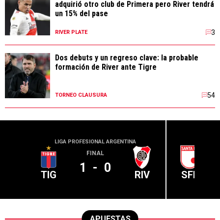
adquirió otro club de Primera pero River tendrá
un 15% del pase
3
RIVER PLATE
Dos debuts y un regreso clave: la probable
formación de River ante Tigre
54
TORNEO CLAUSURA
LIGA PROFESIONAL ARGENTINA
CONME
FINAL
1
-
0
TIG
RIV
SFE
APUESTAS