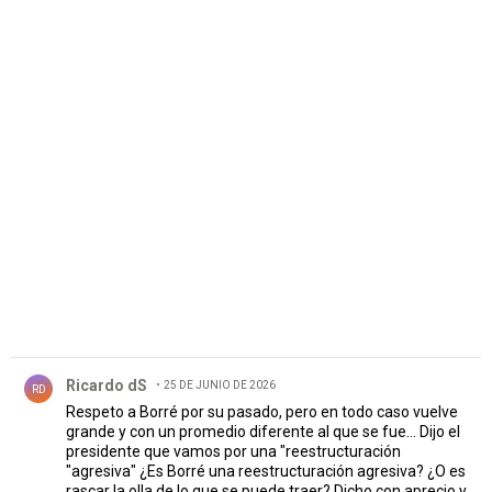
PUBLICIDAD
Comentario de Ricardo dS.
Ricardo dS
25 DE JUNIO DE 2026
RD
Respeto a Borré por su pasado, pero en todo caso vuelve
grande y con un promedio diferente al que se fue... Dijo el
presidente que vamos por una "reestructuración
"agresiva" ¿Es Borré una reestructuración agresiva? ¿O es
rascar la olla de lo que se puede traer? Dicho con aprecio y