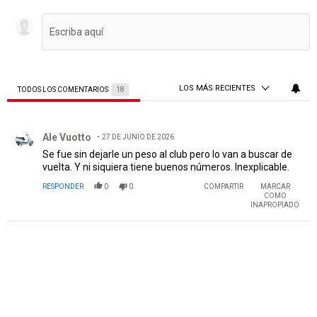
LOS MÁS RECIENTES
TODOS LOS COMENTARIOS
18
Todos los comentarios
Comentario de Ale Vuotto.
Ale Vuotto
27 DE JUNIO DE 2026
Se fue sin dejarle un peso al club pero lo van a buscar de
vuelta. Y ni siquiera tiene buenos números. Inexplicable.
RESPONDER
0
0
COMPARTIR
MARCAR
COMO
INAPROPIADO