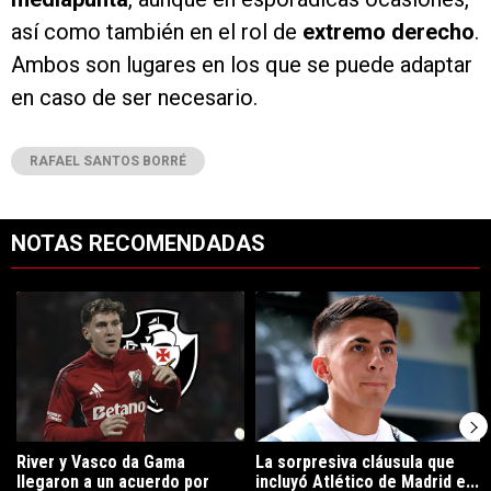
así como también en el rol de
extremo derecho
.
Ambos son lugares en los que se puede adaptar
en caso de ser necesario.
RAFAEL SANTOS BORRÉ
NOTAS RECOMENDADAS
Este listado muestra los artículos con más comentarios en los últimos 7
Un artículo de tendencia con el título "River y Vasco da Gama llegaro
Un artículo de tendencia con el tí
River y Vasco da Gama
La sorpresiva cláusula que
llegaron a un acuerdo por
incluyó Atlético de Madrid e...