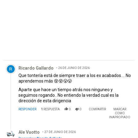
PUBLICIDAD
Comentario de Ricardo Gallardo.
Ricardo Gallardo
26 DE JUNIO DE 2026
Que tontería está de siempre traer a los ex acabados.... No
aprendemos más 😵😵😤😤
Aparte que hace un tiempo atrás nos ninguneo y
seguimos rogando.. No entiendo la verdad cual es la
dirección de esta dirigencia
RESPONDER
1
RESPUESTA
0
0
COMPARTIR
MARCAR
COMO
INAPROPIADO
Respuesta de Ale Vuotto.
Ale Vuotto
27 DE JUNIO DE 2026