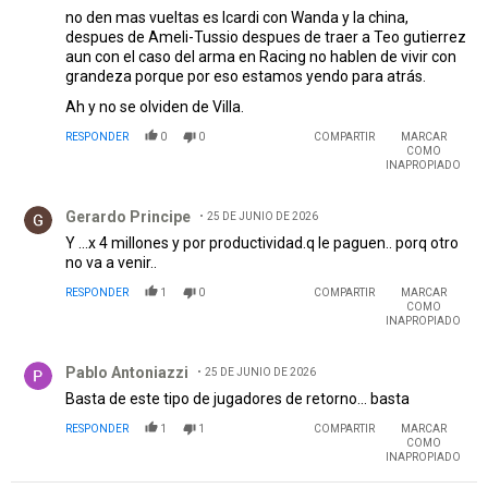
no den mas vueltas es Icardi con Wanda y la china,
despues de Ameli-Tussio despues de traer a Teo gutierrez
aun con el caso del arma en Racing no hablen de vivir con
grandeza porque por eso estamos yendo para atrás.
Ah y no se olviden de Villa.
RESPONDER
0
0
COMPARTIR
MARCAR
COMO
INAPROPIADO
Comentario de Gerardo Principe.
Gerardo Principe
25 DE JUNIO DE 2026
Y ...x 4 millones y por productividad.q le paguen.. porq otro
no va a venir..
RESPONDER
1
0
COMPARTIR
MARCAR
COMO
INAPROPIADO
Comentario de Pablo Antoniazzi.
Pablo Antoniazzi
25 DE JUNIO DE 2026
Basta de este tipo de jugadores de retorno... basta
RESPONDER
1
1
COMPARTIR
MARCAR
COMO
INAPROPIADO