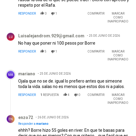
respeto por el Rafa.
RESPONDER
0
1
COMPARTIR
MARCAR
COMO
INAPROPIADO
Comentario de Luisalejandrom.929@gmail.com .
Luisalejandrom.929@gmail.com
25 DE JUNIO DE 2026
LU
No hay que poner ni 100 pesos por Borre
RESPONDER
5
1
COMPARTIR
MARCAR
COMO
INAPROPIADO
Comentario de mariano.
mariano
25 DE JUNIO DE 2026
MA
Ojala que no se de. igual lo prefiero antes que simeone
toda la vida. salas no es menos que estos dos ni a palos.
RESPONDER
1
RESPUESTA
4
0
COMPARTIR
MARCAR
COMO
INAPROPIADO
Respuesta de enzo72.
enzo72
26 DE JUNIO DE 2026
EN
Responder a
mariano
ehhh? Borre hizo 55 goles en river. En que te basas para
decir que no es menos? Con que criterio... que facil que es