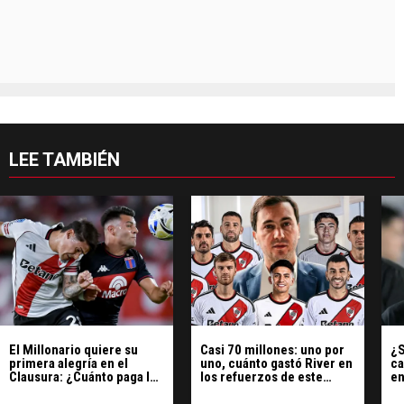
LEE TAMBIÉN
El Millonario quiere su
Casi 70 millones: uno por
¿S
primera alegría en el
uno, cuánto gastó River en
ca
Clausura: ¿Cuánto paga la
los refuerzos de este
en
victoria de River ante
mercado
S
Tigre?