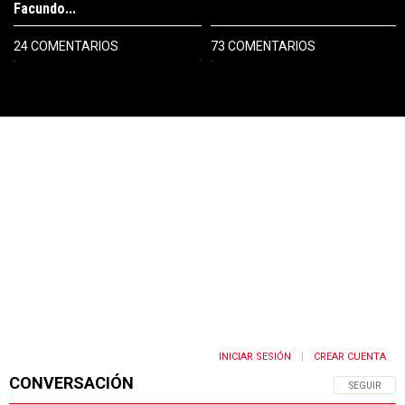
Facundo...
24 COMENTARIOS
73 COMENTARIOS
PUBLICIDAD
INICIAR SESIÓN
CREAR CUENTA
|
CONVERSACIÓN
SIGA ESTA 
SEGUIR