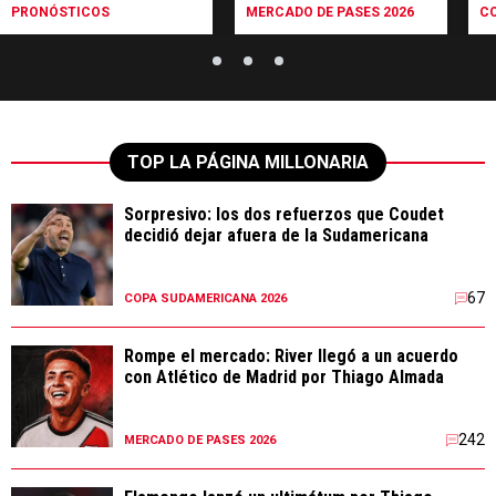
PRONÓSTICOS
MERCADO DE PASES 2026
C
TOP LA PÁGINA MILLONARIA
Sorpresivo: los dos refuerzos que Coudet
decidió dejar afuera de la Sudamericana
67
COPA SUDAMERICANA 2026
Rompe el mercado: River llegó a un acuerdo
con Atlético de Madrid por Thiago Almada
242
MERCADO DE PASES 2026