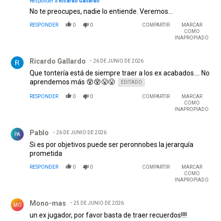
Responder a
Ricardo Gallardo
No te preocupes, nadie lo entiende. Veremos...
RESPONDER
0
0
COMPARTIR
MARCAR
COMO
INAPROPIADO
Comentario de Ricardo Gallardo.
Ricardo Gallardo
26 DE JUNIO DE 2026
Que tontería está de siempre traer a los ex acabados.... No
aprendemos más 😵😵😤😤
EDITADO
RESPONDER
0
0
COMPARTIR
MARCAR
COMO
INAPROPIADO
Comentario de Pablo .
Pablo
26 DE JUNIO DE 2026
PA
Si es por objetivos puede ser peronnobes la jerarquía
prometida
RESPONDER
0
0
COMPARTIR
MARCAR
COMO
INAPROPIADO
Comentario de Mono-mas.
Mono-mas
25 DE JUNIO DE 2026
MO
un ex jugador, por favor basta de traer recuerdos!!!!