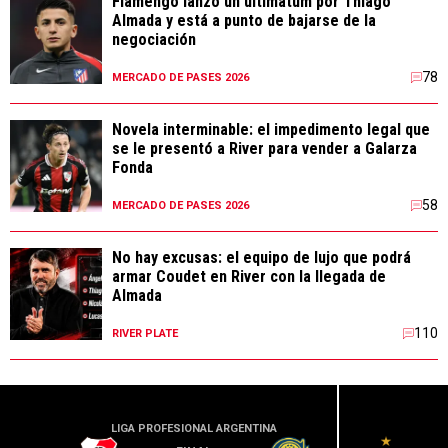
Flamengo lanzó un ultimátum por Thiago
Almada y está a punto de bajarse de la
negociación
78
MERCADO DE PASES 2026
Novela interminable: el impedimento legal que
se le presentó a River para vender a Galarza
Fonda
58
MERCADO DE PASES 2026
No hay excusas: el equipo de lujo que podrá
armar Coudet en River con la llegada de
Almada
110
RIVER PLATE
LIGA PROFESIONAL ARGENTINA
LIGA PR