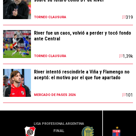
319
TORNEO CLAUSURA
River fue un caos, volvió a perder y tocó fondo
ante Central
1,39k
TORNEO CLAUSURA
River intentó rescindirle a Viña y Flamengo no
aceptó: el motivo por el que fue apartado
101
MERCADO DE PASES 2026
LIGA PROFESIONAL ARGENTINA
LIGA PR
FINAL