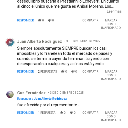
desequilibrio buscaría a Prestianni o Echeverri. En cuanto
al cinco el único que me gusta es Aníbal Moreno. Los
demás que mencionaron me parecen un asco. Con
Leer mas
Castaño, river podría tener una base solida para ganar la
RESPONDER
0
0
COMPARTIR
MARCAR
sudamericana. Echeverri o Prestianni de enganche.
COMO
Moreno de cinco Castaño de doble. Y por izq al constante
INAPROPIADO
pique y bien llegador Allende. La inversión si o si tiene que
Comentario de Juan Alberto Rodriguez .
ser en Moreno. Es la pieza que no puede faltar. Para
Juan Alberto Rodriguez
3 DE DICIEMBRE DE 2025
mejorar como equipo.
JA
Siempre absolutamente SIEMPRE buscan los casi
imposibles y lo franelean todo el mercado de pases y
cuando se termina cayendo terminan trayendo con
desesperación a cualquiera y así nos está yendo.
RESPONDER
2
RESPUESTAS
0
0
COMPARTIR
MARCAR
COMO
INAPROPIADO
Respuesta de Gus Fernández.
Gus Fernández
3 DE DICIEMBRE DE 2025
Responder a
Juan Alberto Rodriguez
fue ofrecido por el representante.-
RESPONDER
1
RESPUESTA
0
0
COMPARTIR
MARCAR
COMO
INAPROPIADO