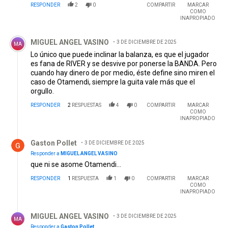
RESPONDER
2
0
COMPARTIR
MARCAR
COMO
INAPROPIADO
Comentario de MIGUEL ANGEL VASINO.
MIGUEL ANGEL VASINO
3 DE DICIEMBRE DE 2025
MA
Lo único que puede inclinar la balanza, es que el jugador
es fana de RIVER y se desvive por ponerse la BANDA. Pero
cuando hay dinero de por medio, éste define sino miren el
caso de Otamendi, siempre la guita vale más que el
orgullo.
RESPONDER
2
RESPUESTAS
4
0
COMPARTIR
MARCAR
COMO
INAPROPIADO
Respuesta de Gaston Pollet.
Gaston Pollet
3 DE DICIEMBRE DE 2025
Responder a
MIGUEL ANGEL VASINO
que ni se asome Otamendi...
RESPONDER
1
RESPUESTA
1
0
COMPARTIR
MARCAR
COMO
INAPROPIADO
Respuesta de MIGUEL ANGEL VASINO.
MIGUEL ANGEL VASINO
3 DE DICIEMBRE DE 2025
MA
Responder a
Gaston Pollet