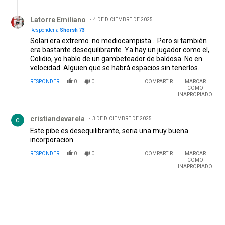
Respuesta de Latorre Emiliano .
Latorre Emiliano
4 DE DICIEMBRE DE 2025
Responder a
Shorsh 73
Solari era extremo. no mediocampista... Pero si también
era bastante desequilibrante. Ya hay un jugador como el,
Colidio, yo hablo de un gambeteador de baldosa. No en
velocidad. Alguien que se habrá espacios sin tenerlos.
RESPONDER
0
0
COMPARTIR
MARCAR
COMO
INAPROPIADO
Comentario de cristiandevarela.
cristiandevarela
3 DE DICIEMBRE DE 2025
Este pibe es desequilibrante, seria una muy buena
incorporacion
RESPONDER
0
0
COMPARTIR
MARCAR
COMO
INAPROPIADO