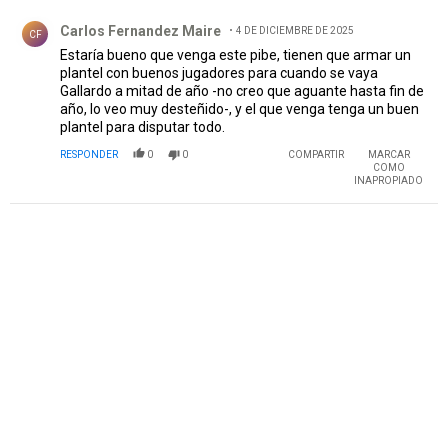
Comentario de Carlos Fernandez Maire.
Carlos Fernandez Maire
4 DE DICIEMBRE DE 2025
CF
Estaría bueno que venga este pibe, tienen que armar un
plantel con buenos jugadores para cuando se vaya
Gallardo a mitad de año -no creo que aguante hasta fin de
año, lo veo muy desteñido-, y el que venga tenga un buen
plantel para disputar todo.
RESPONDER
0
0
COMPARTIR
MARCAR
COMO
INAPROPIADO
PUBLICIDAD