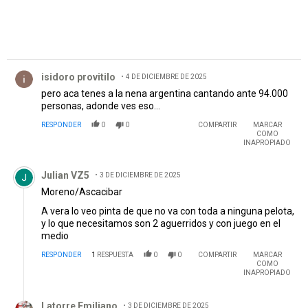
Comentario de isidoro provitilo.
isidoro provitilo
4 DE DICIEMBRE DE 2025
pero aca tenes a la nena argentina cantando ante 94.000
personas, adonde ves eso...
RESPONDER
0
0
COMPARTIR
MARCAR
COMO
INAPROPIADO
Comentario de Julian VZ5.
Julian VZ5
3 DE DICIEMBRE DE 2025
Moreno/Ascacibar
A vera lo veo pinta de que no va con toda a ninguna pelota,
y lo que necesitamos son 2 aguerridos y con juego en el
medio
RESPONDER
1
RESPUESTA
0
0
COMPARTIR
MARCAR
COMO
INAPROPIADO
Respuesta de Latorre Emiliano .
Latorre Emiliano
3 DE DICIEMBRE DE 2025