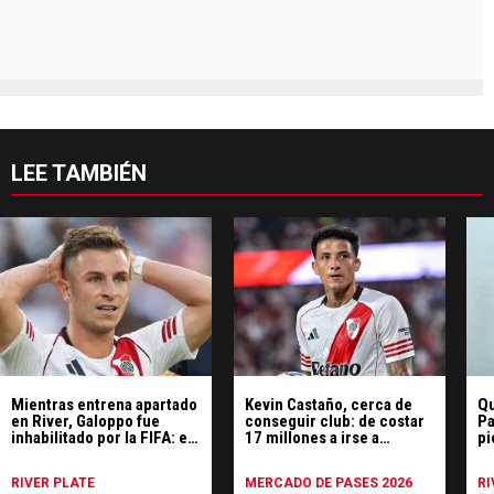
LEE TAMBIÉN
Mientras entrena apartado
Kevin Castaño, cerca de
Qu
en River, Galoppo fue
conseguir club: de costar
Pa
inhabilitado por la FIFA: el
17 millones a irse a
pi
motivo
préstamo
RIVER PLATE
MERCADO DE PASES 2026
RI