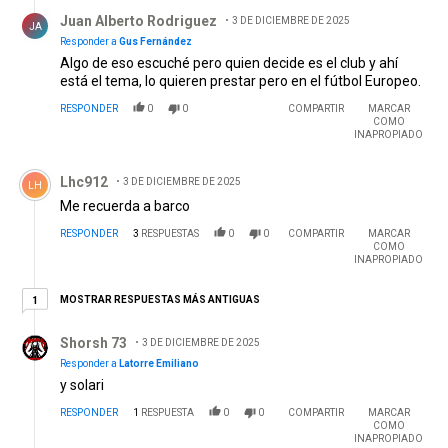
Respuesta de Juan Alberto Rodriguez .
Juan Alberto Rodriguez
3 DE DICIEMBRE DE 2025
JA
Responder a
Gus Fernández
Algo de eso escuché pero quien decide es el club y ahí
está el tema, lo quieren prestar pero en el fútbol Europeo.
RESPONDER
0
0
COMPARTIR
MARCAR
COMO
INAPROPIADO
Comentario de Lhc912.
Lhc912
3 DE DICIEMBRE DE 2025
LH
Me recuerda a barco
RESPONDER
3
RESPUESTAS
0
0
COMPARTIR
MARCAR
COMO
INAPROPIADO
1 respuesta más antiguas
MOSTRAR RESPUESTAS MÁS ANTIGUAS
1
Respuesta de Shorsh 73.
Shorsh 73
3 DE DICIEMBRE DE 2025
Responder a
Latorre Emiliano
y solari
RESPONDER
1
RESPUESTA
0
0
COMPARTIR
MARCAR
COMO
INAPROPIADO