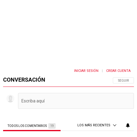
INICIAR SESIÓN
CREAR CUENTA
|
CONVERSACIÓN
SIGA ESTA 
SEGUIR
LOS MÁS RECIENTES
TODOS LOS COMENTARIOS
19
Todos los comentarios