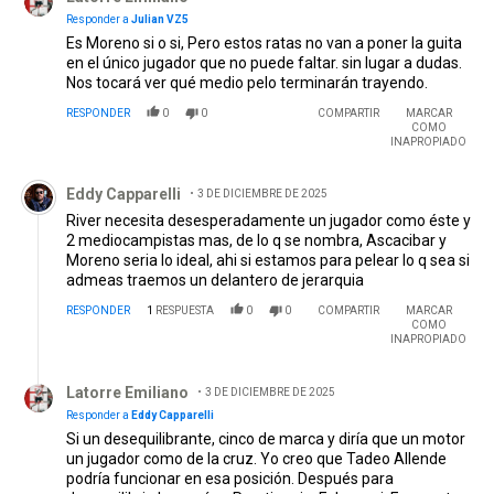
Responder a
Julian VZ5
Es Moreno si o si, Pero estos ratas no van a poner la guita
en el único jugador que no puede faltar. sin lugar a dudas.
Nos tocará ver qué medio pelo terminarán trayendo.
RESPONDER
0
0
COMPARTIR
MARCAR
COMO
INAPROPIADO
Comentario de Eddy Capparelli.
Eddy Capparelli
3 DE DICIEMBRE DE 2025
River necesita desesperadamente un jugador como éste y
2 mediocampistas mas, de lo q se nombra, Ascacibar y
Moreno seria lo ideal, ahi si estamos para pelear lo q sea si
admeas traemos un delantero de jerarquia
RESPONDER
1
RESPUESTA
0
0
COMPARTIR
MARCAR
COMO
INAPROPIADO
Respuesta de Latorre Emiliano .
Latorre Emiliano
3 DE DICIEMBRE DE 2025
Responder a
Eddy Capparelli
Si un desequilibrante, cinco de marca y diría que un motor
un jugador como de la cruz. Yo creo que Tadeo Allende
podría funcionar en esa posición. Después para