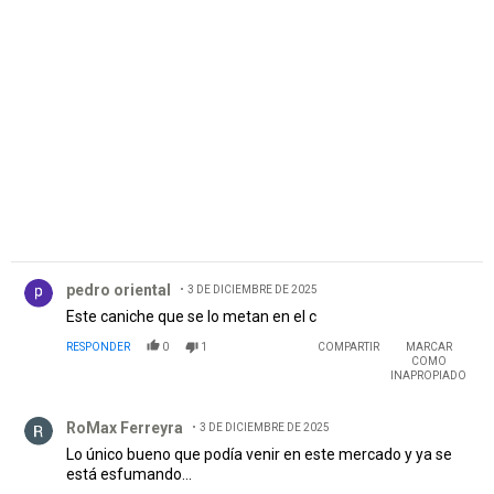
PUBLICIDAD
Comentario de pedro oriental.
pedro oriental
3 DE DICIEMBRE DE 2025
Este caniche que se lo metan en el c
RESPONDER
0
1
COMPARTIR
MARCAR
COMO
INAPROPIADO
Comentario de RoMax Ferreyra.
RoMax Ferreyra
3 DE DICIEMBRE DE 2025
Lo único bueno que podía venir en este mercado y ya se
está esfumando...