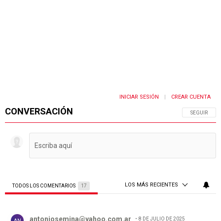
INICIAR SESIÓN
CREAR CUENTA
|
CONVERSACIÓN
SIGA ESTA 
SEGUIR
LOS MÁS RECIENTES
TODOS LOS COMENTARIOS
17
Todos los comentarios
Comentario de antoniosemina@yahoo.com.ar.
antoniosemina@yahoo.com.ar
8 DE JULIO DE 2025
AN