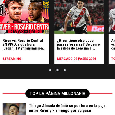
River vs. Rosario Central
¿River tiene otro cupo
A 
EN VIVO: a qué hora
para reforzarse? Se cerró
vs
juegan, TV y transmisión
la salida de Lencina al
ca
gratis minuto a minuto
fútbol de España
STREAMING
MERCADO DE PASES 2026
T
TOP LA PÁGINA MILLONARIA
Thiago Almada definió su postura en la puja
entre River y Flamengo por su pase