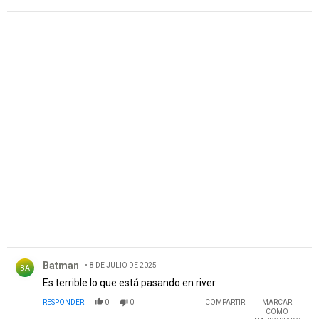
PUBLICIDAD
Comentario de Batman.
Batman
8 DE JULIO DE 2025
BA
Es terrible lo que está pasando en river
RESPONDER
0
0
COMPARTIR
MARCAR
COMO