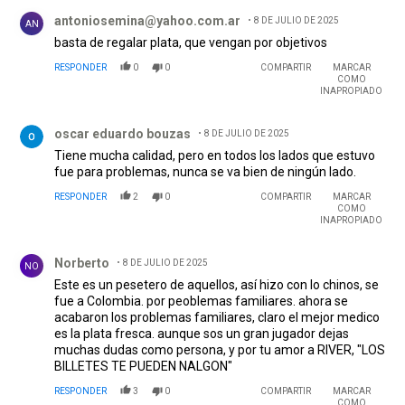
Comentario de antoniosemina@yahoo.com.ar.
antoniosemina@yahoo.com.ar
8 DE JULIO DE 2025
AN
basta de regalar plata, que vengan por objetivos
RESPONDER
0
0
COMPARTIR
MARCAR
COMO
INAPROPIADO
Comentario de oscar eduardo bouzas.
oscar eduardo bouzas
8 DE JULIO DE 2025
Tiene mucha calidad, pero en todos los lados que estuvo
fue para problemas, nunca se va bien de ningún lado.
RESPONDER
2
0
COMPARTIR
MARCAR
COMO
INAPROPIADO
Comentario de Norberto.
Norberto
8 DE JULIO DE 2025
NO
Este es un pesetero de aquellos, así hizo con lo chinos, se
fue a Colombia. por peoblemas familiares. ahora se
acabaron los problemas familiares, claro el mejor medico
es la plata fresca. aunque sos un gran jugador dejas
muchas dudas como persona, y por tu amor a RIVER, "LOS
BILLETES TE PUEDEN NALGON"
RESPONDER
3
0
COMPARTIR
MARCAR
COMO