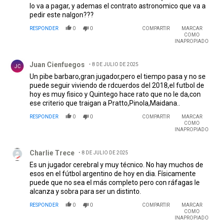
lo va a pagar, y ademas el contrato astronomico que va a
pedir este nalgon???
RESPONDER
0
0
COMPARTIR
MARCAR
COMO
INAPROPIADO
Comentario de Juan Cienfuegos.
Juan Cienfuegos
8 DE JULIO DE 2025
JC
Un pibe barbaro,gran jugador,pero el tiempo pasa y no se
puede seguir viviendo de rdcuerdos del 2018,el futbol de
hoy es muy fisico y Quintego hace rato que no le da,con
ese criterio que traigan a Pratto,Pinola,Maidana..
RESPONDER
0
0
COMPARTIR
MARCAR
COMO
INAPROPIADO
Comentario de Charlie Trece.
Charlie Trece
8 DE JULIO DE 2025
Es un jugador cerebral y muy técnico. No hay muchos de
esos en el fútbol argentino de hoy en dia. Físicamente
puede que no sea el más completo pero con ráfagas le
alcanza y sobra para ser un distinto.
RESPONDER
0
0
COMPARTIR
MARCAR
COMO
INAPROPIADO