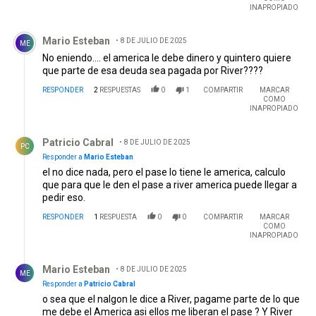
INAPROPIADO
Comentario de Mario Esteban.
Mario Esteban
8 DE JULIO DE 2025
ME
No eniendo.... el america le debe dinero y quintero quiere
que parte de esa deuda sea pagada por River????
RESPONDER
2
RESPUESTAS
0
1
COMPARTIR
MARCAR
COMO
INAPROPIADO
Respuesta de Patricio Cabral.
Patricio Cabral
8 DE JULIO DE 2025
PC
Responder a
Mario Esteban
el no dice nada, pero el pase lo tiene le america, calculo
que para que le den el pase a river america puede llegar a
pedir eso.
RESPONDER
1
RESPUESTA
0
0
COMPARTIR
MARCAR
COMO
INAPROPIADO
Respuesta de Mario Esteban.
Mario Esteban
8 DE JULIO DE 2025
ME
Responder a
Patricio Cabral
o sea que el nalgon le dice a River, pagame parte de lo que
me debe el America asi ellos me liberan el pase ? Y River