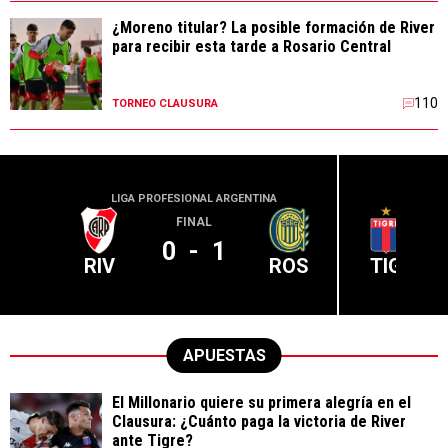
¿Moreno titular? La posible formación de River
para recibir esta tarde a Rosario Central
110
TORNEO CLAUSURA
LIGA PROFESIONAL ARGENTINA
LIGA PR
FINAL
0
-
1
RIV
ROS
TIG
APUESTAS
El Millonario quiere su primera alegría en el
Clausura: ¿Cuánto paga la victoria de River
ante Tigre?