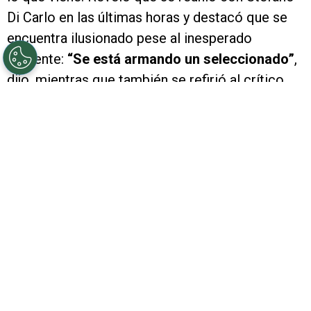
Di Carlo en las últimas horas y destacó que se
encuentra ilusionado pese al inesperado
presente:
“Se está armando un seleccionado”
,
dijo, mientras que también se refirió al crítico
momento de Eduardo Coudet: “Es un líder, hay
que darle tiempo.
Si él ve que no lo puede
sacar adelante, lo va a decir”
.