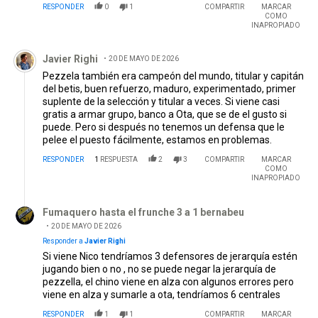
RESPONDER
0
1
COMPARTIR
MARCAR
COMO
INAPROPIADO
Comentario de Javier Righi.
Javier Righi
20 DE MAYO DE 2026
Pezzela también era campeón del mundo, titular y capitán
del betis, buen refuerzo, maduro, experimentado, primer
suplente de la selección y titular a veces. Si viene casi
gratis a armar grupo, banco a Ota, que se de el gusto si
puede. Pero si después no tenemos un defensa que le
pelee el puesto fácilmente, estamos en problemas.
RESPONDER
1
RESPUESTA
2
3
COMPARTIR
MARCAR
COMO
INAPROPIADO
Respuesta de Fumaquero hasta el frunche 3 a 1 bernabeu.
Fumaquero hasta el frunche 3 a 1 bernabeu
20 DE MAYO DE 2026
Responder a
Javier Righi
Si viene Nico tendríamos 3 defensores de jerarquía estén
jugando bien o no , no se puede negar la jerarquía de
pezzella, el chino viene en alza con algunos errores pero
viene en alza y sumarle a ota, tendríamos 6 centrales
RESPONDER
1
1
COMPARTIR
MARCAR