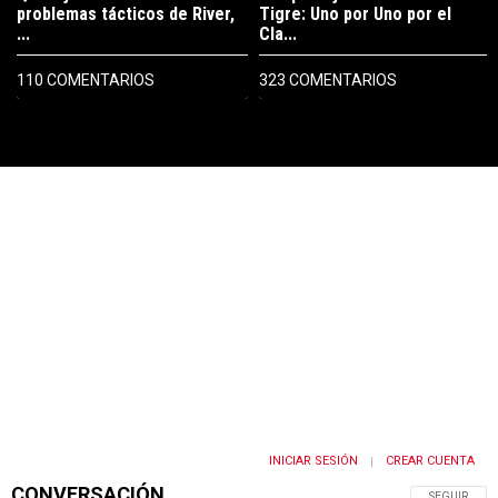
problemas tácticos de River,
Tigre: Uno por Uno por el
...
Cla...
110 COMENTARIOS
323 COMENTARIOS
PUBLICIDAD
INICIAR SESIÓN
CREAR CUENTA
|
CONVERSACIÓN
SIGA ESTA 
SEGUIR