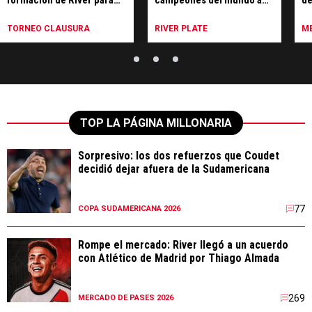
formación de River para
campeones del mundo a
de
enfrentar a Tigre
nivel mundial?
TORNEO CLAUSURA
RIVER PLATE
ME
TOP LA PÁGINA MILLONARIA
Sorpresivo: los dos refuerzos que Coudet
decidió dejar afuera de la Sudamericana
77
COPA SUDAMERICANA 2026
Rompe el mercado: River llegó a un acuerdo
con Atlético de Madrid por Thiago Almada
269
MERCADO DE PASES 2026