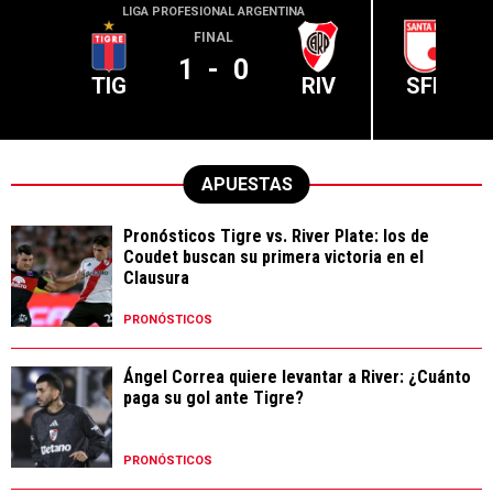
LIGA PROFESIONAL ARGENTINA
CONME
FINAL
1
-
0
TIG
RIV
SFE
APUESTAS
Pronósticos Tigre vs. River Plate: los de
Coudet buscan su primera victoria en el
Clausura
PRONÓSTICOS
Ángel Correa quiere levantar a River: ¿Cuánto
paga su gol ante Tigre?
PRONÓSTICOS