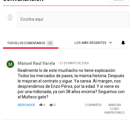
LOS MÁS RECIENTES
TODOS LOS COMENTARIOS
48
Todos los comentarios
Comentario de Manuel Raul Varela.
Manuel Raul Varela
21 DE MAYO DE 2026
Realmente lo de este muchacho no tiene explicación.
Todos los mercados de pases, la misma historia. Después
le mejoran el contrato y sigue. Ya cansa. Al margen, nos
desprendimos de Enzo Pérez, por la edad. Y si viene es
por una millonada, ya con 38 años encima? Seguimos con
el Muñeco gate?
RESPONDER
0
0
COMPARTIR
MARCAR
COMO
INAPROPIADO