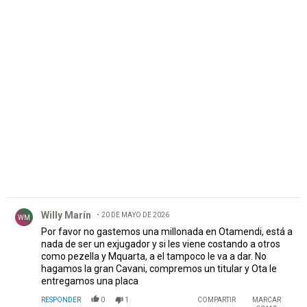
PUBLICIDAD
Comentario de Willy Marín .
Willy Marín
20 DE MAYO DE 2026
WM
Por favor no gastemos una millonada en Otamendi, está a
nada de ser un exjugador y si les viene costando a otros
como pezella y Mquarta, a el tampoco le va a dar. No
hagamos la gran Cavani, compremos un titular y Ota le
entregamos una placa
RESPONDER
0
1
COMPARTIR
MARCAR