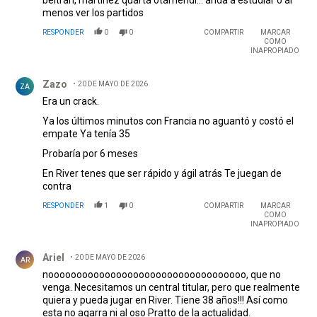
menos ver los partidos
RESPONDER
0
0
COMPARTIR
MARCAR
COMO
INAPROPIADO
Comentario de Zazo.
Zazo
20 DE MAYO DE 2026
ZA
Era un crack.
Ya los últimos minutos con Francia no aguantó y costó el
empate Ya tenía 35
Probaría por 6 meses
En River tenes que ser rápido y ágil atrás Te juegan de
contra
RESPONDER
1
0
COMPARTIR
MARCAR
COMO
INAPROPIADO
Comentario de Ariel.
Ariel
20 DE MAYO DE 2026
AR
nooooooooooooooooooooooooooooooooooo, que no
venga. Necesitamos un central titular, pero que realmente
quiera y pueda jugar en River. Tiene 38 años!!! Así como
esta no agarra ni al oso Pratto de la actualidad.