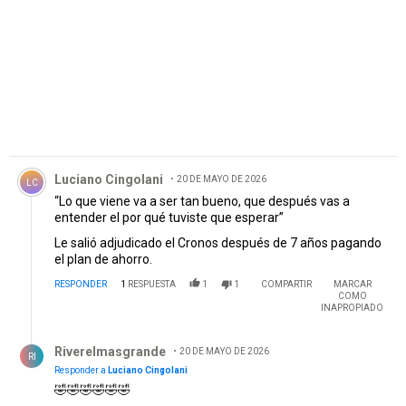
Comentario de Luciano Cingolani.
Luciano Cingolani
20 DE MAYO DE 2026
LC
“Lo que viene va a ser tan bueno, que después vas a
entender el por qué tuviste que esperar”
Le salió adjudicado el Cronos después de 7 años pagando
el plan de ahorro.
RESPONDER
1
RESPUESTA
1
1
COMPARTIR
MARCAR
COMO
INAPROPIADO
Respuesta de Riverelmasgrande.
Riverelmasgrande
20 DE MAYO DE 2026
RI
Responder a
Luciano Cingolani
🤣🤣🤣🤣🤣🤣