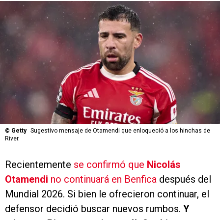
©
Getty
Sugestivo mensaje de Otamendi que enloqueció a los hinchas de
River.
Recientemente
se confirmó que
Nicolás
Otamendi
no continuará en Benfica
después del
Mundial 2026. Si bien le ofrecieron continuar, el
defensor decidió buscar nuevos rumbos.
Y