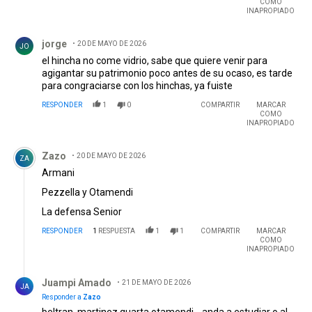
COMO
INAPROPIADO
Comentario de jorge .
jorge
20 DE MAYO DE 2026
JO
el hincha no come vidrio, sabe que quiere venir para
agigantar su patrimonio poco antes de su ocaso, es tarde
para congraciarse con los hinchas, ya fuiste
RESPONDER
1
0
COMPARTIR
MARCAR
COMO
INAPROPIADO
Comentario de Zazo.
Zazo
20 DE MAYO DE 2026
ZA
Armani
Pezzella y Otamendi
La defensa Senior
RESPONDER
1
RESPUESTA
1
1
COMPARTIR
MARCAR
COMO
INAPROPIADO
Respuesta de Juampi Amado.
Juampi Amado
21 DE MAYO DE 2026
JA
Responder a
Zazo
beltran, martinez quarta otamendi... anda a estudiar o al