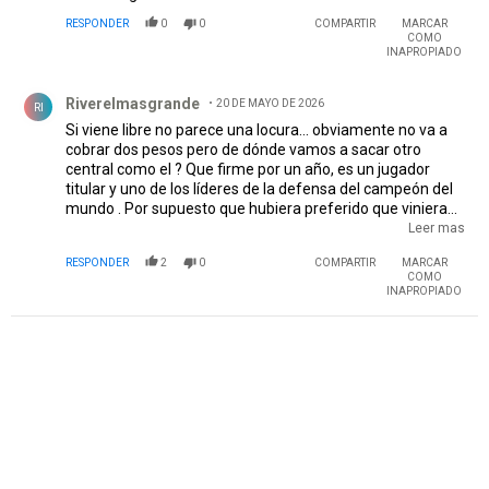
RESPONDER
0
0
COMPARTIR
MARCAR
COMO
INAPROPIADO
Comentario de Riverelmasgrande.
Riverelmasgrande
20 DE MAYO DE 2026
RI
Si viene libre no parece una locura... obviamente no va a
cobrar dos pesos pero de dónde vamos a sacar otro
central como el ? Que firme por un año, es un jugador
titular y uno de los líderes de la defensa del campeón del
mundo . Por supuesto que hubiera preferido que viniera
después de Qatar pero aún está vigente y aportaria
Leer mas
mucho al grupo en general sería sin dudas el capitán del
RESPONDER
2
0
COMPARTIR
MARCAR
millo.
COMO
INAPROPIADO
PUBLICIDAD