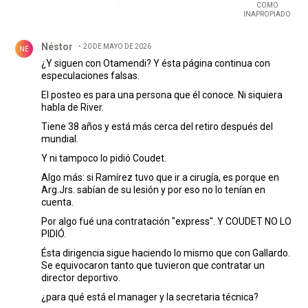
COMO
INAPROPIADO
Comentario de Néstor .
Néstor
20 DE MAYO DE 2026
NÉ
¿Y siguen con Otamendi? Y ésta página continua con
especulaciones falsas.
El posteo es para una persona que él conoce. Ni siquiera
habla de River.
Tiene 38 años y está más cerca del retiro después del
mundial.
Y ni tampoco lo pidió Coudet.
Algo más: si Ramírez tuvo que ir a cirugía, es porque en
Arg.Jrs. sabían de su lesión y por eso no lo tenían en
cuenta.
Por algo fué una contratación "express". Y COUDET NO LO
PIDIÓ.
Ésta dirigencia sigue haciendo lo mismo que con Gallardo.
Se equivocaron tanto que tuvieron que contratar un
director deportivo.
¿para qué está el manager y la secretaria técnica?