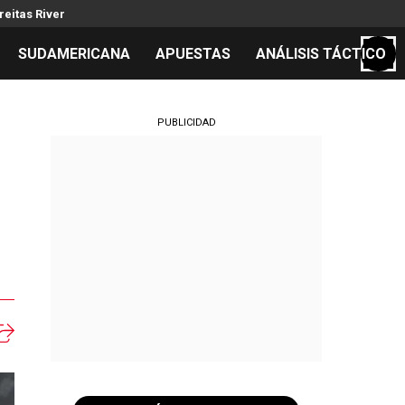
reitas River
SUDAMERICANA
APUESTAS
ANÁLISIS TÁCTICO
S
PUBLICIDAD
cos
el día