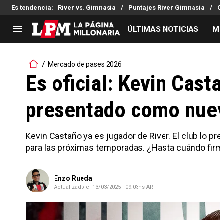
Es tendencia
:
River vs. Gimnasia
Puntajes River Gimnasia
ÚLTIMAS NOTICIAS
M
LIGA PROFESIONAL
TORNEOS
Mercado de pases 2026
Noticias
Copa Sudamericana
Es oficial: Kevin Cast
Tabla de posiciones
Copa Argentina
presentado como nuev
Fixture
Selección Argentina
Reserva
Kevin Castaño ya es jugador de River. El club lo p
para las próximas temporadas. ¿Hasta cuándo fir
Enzo Rueda
Actualizado el
13/03/2025 - 09:03hs ART