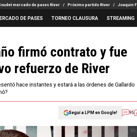
Coudet mercado de pases River
Próximo partido River
Joaquin F
ERCADO DE PASES
TORNEO CLAUSURA
STREAMING
MILLONARIOS
LPM PARA EL HINCHA
APUESTA
Mercado de Pases
Streaming
Noticias
año firmó contrato y fue
Análisis tácticos
Entradas
Guías
o refuerzo de River
Juanfer Quintero
Hinchas
Códigos
Chacho Coudet
Los goles de River
Pronósti
Ex River
Entrevistas
Apuesta d
resentó hace instantes y estará a las órdenes de Gallardo
mó?
Seguí a LPM en Google!
95