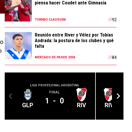
piensa hacer Coudet ante Gimnasia
92
TORNEO CLAUSURA
Reunión entre River y Vélez por Tobías
Andrada: la postura de los clubes y qué
do
falta
o
84
MERCADO DE PASES 2026
e
LIGA PROFESIONAL ARGENTINA
LIGA PROFE
FINAL
1
-
0
GLP
RIV
RIV
o