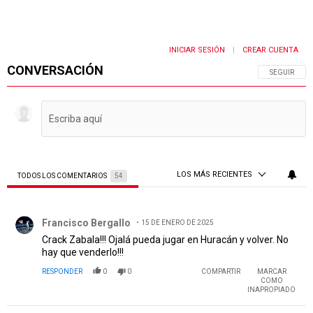
INICIAR SESIÓN
CREAR CUENTA
|
CONVERSACIÓN
SIGA ESTA 
SEGUIR
LOS MÁS RECIENTES
TODOS LOS COMENTARIOS
54
Todos los comentarios
Comentario de Francisco Bergallo.
Francisco Bergallo
15 DE ENERO DE 2025
Crack Zabala!!! Ojalá pueda jugar en Huracán y volver. No
hay que venderlo!!!
RESPONDER
0
0
COMPARTIR
MARCAR
COMO
INAPROPIADO