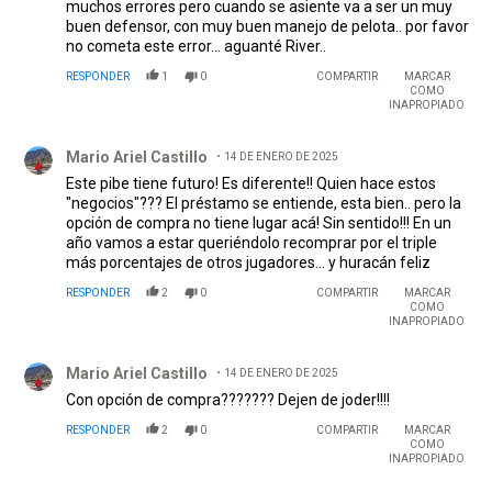
muchos errores pero cuando se asiente va a ser un muy
buen defensor, con muy buen manejo de pelota.. por favor
no cometa este error... aguanté River..
RESPONDER
1
0
COMPARTIR
MARCAR
COMO
INAPROPIADO
Comentario de Mario Ariel Castillo.
Mario Ariel Castillo
14 DE ENERO DE 2025
Este pibe tiene futuro! Es diferente!! Quien hace estos
"negocios"??? El préstamo se entiende, esta bien.. pero la
opción de compra no tiene lugar acá! Sin sentido!!! En un
año vamos a estar queriéndolo recomprar por el triple
más porcentajes de otros jugadores... y huracán feliz
RESPONDER
2
0
COMPARTIR
MARCAR
COMO
INAPROPIADO
Comentario de Mario Ariel Castillo.
Mario Ariel Castillo
14 DE ENERO DE 2025
Con opción de compra??????? Dejen de joder!!!!
RESPONDER
2
0
COMPARTIR
MARCAR
COMO
INAPROPIADO