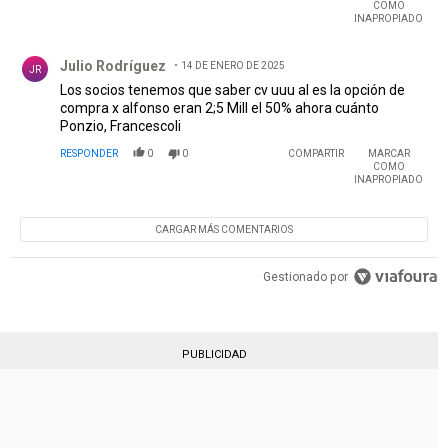
COMO
INAPROPIADO
Comentario de Julio Rodríguez .
Julio Rodríguez
14 DE ENERO DE 2025
JR
Los socios tenemos que saber cv uuu al es la opción de
compra x alfonso eran 2;5 Mill el 50% ahora cuánto
Ponzio, Francescoli
RESPONDER
0
0
COMPARTIR
MARCAR
COMO
INAPROPIADO
CARGAR MÁS COMENTARIOS
Gestionado por
PUBLICIDAD