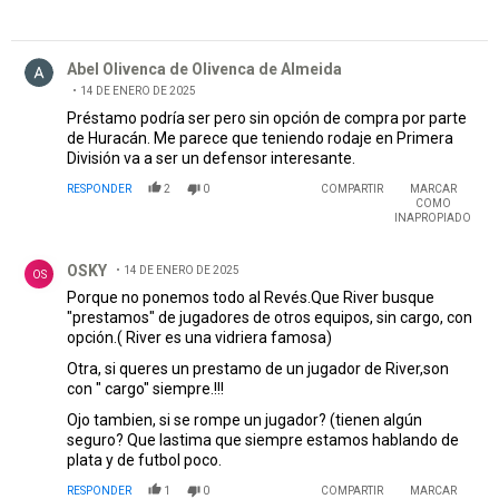
Comentario de Abel Olivenca de Olivenca de Almeida.
Abel Olivenca de Olivenca de Almeida
14 DE ENERO DE 2025
Préstamo podría ser pero sin opción de compra por parte
de Huracán. Me parece que teniendo rodaje en Primera
División va a ser un defensor interesante.
RESPONDER
2
0
COMPARTIR
MARCAR
COMO
INAPROPIADO
Comentario de OSKY.
OSKY
14 DE ENERO DE 2025
OS
Porque no ponemos todo al Revés.Que River busque
"prestamos" de jugadores de otros equipos, sin cargo, con
opción.( River es una vidriera famosa)
Otra, si queres un prestamo de un jugador de River,son
con " cargo" siempre.!!!
Ojo tambien, si se rompe un jugador? (tienen algún
seguro? Que lastima que siempre estamos hablando de
plata y de futbol poco.
RESPONDER
1
0
COMPARTIR
MARCAR