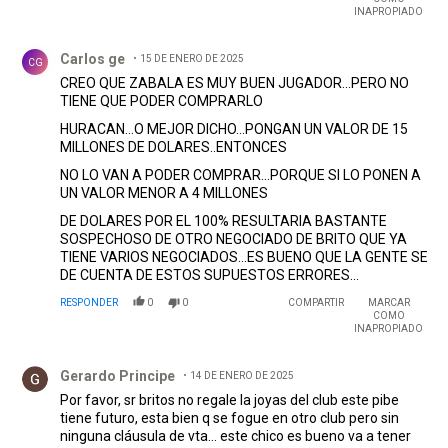
INAPROPIADO
Comentario de Carlos ge.
Carlos ge
15 DE ENERO DE 2025
CG
CREO QUE ZABALA ES MUY BUEN JUGADOR...PERO NO
TIENE QUE PODER COMPRARLO
HURACAN...O MEJOR DICHO...PONGAN UN VALOR DE 15
MILLONES DE DOLARES..ENTONCES
NO LO VAN A PODER COMPRAR...PORQUE SI LO PONEN A
UN VALOR MENOR A 4 MILLONES
DE DOLARES POR EL 100% RESULTARIA BASTANTE
SOSPECHOSO DE OTRO NEGOCIADO DE BRITO QUE YA
TIENE VARIOS NEGOCIADOS...ES BUENO QUE LA GENTE SE
DE CUENTA DE ESTOS SUPUESTOS ERRORES...
RESPONDER
0
0
COMPARTIR
MARCAR
COMO
INAPROPIADO
Comentario de Gerardo Principe.
Gerardo Principe
14 DE ENERO DE 2025
Por favor, sr britos no regale la joyas del club este pibe
tiene futuro, esta bien q se fogue en otro club pero sin
ninguna cláusula de vta... este chico es bueno va a tener