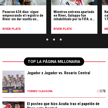
Pasaron 634 días: sigue
Mientras entrena apartado
Ke
empeorando el registro de
en River, Galoppo fue
co
River sin dar vuelta un
inhabilitado por la FIFA: el
17
partido
motivo
p
RIVER PLATE
RIVER PLATE
ME
TOP LA PÁGINA MILLONARIA
Jugador x Jugador vs. Rosario Central
378
TORNEO CLAUSURA
El posteo que hizo Acuña tras el papelón de