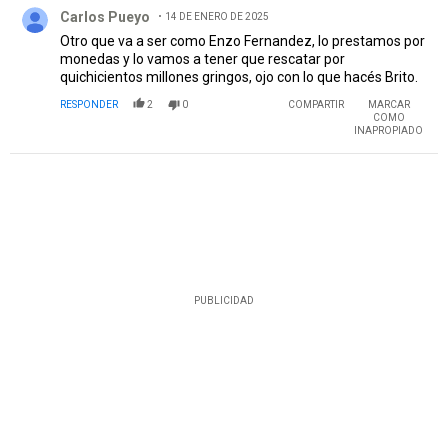
Comentario de Carlos Pueyo.
Carlos Pueyo
14 DE ENERO DE 2025
Otro que va a ser como Enzo Fernandez, lo prestamos por
monedas y lo vamos a tener que rescatar por
quichicientos millones gringos, ojo con lo que hacés Brito.
RESPONDER
2
0
COMPARTIR
MARCAR
COMO
INAPROPIADO
PUBLICIDAD