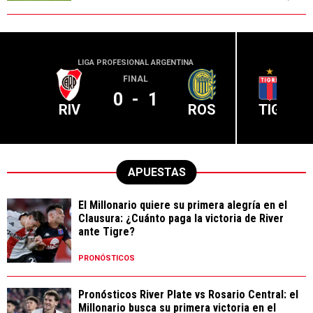
LIGA PROFESIONAL ARGENTINA
LIGA PR
FINAL
0
-
1
RIV
ROS
TIG
APUESTAS
El Millonario quiere su primera alegría en el
Clausura: ¿Cuánto paga la victoria de River
ante Tigre?
PRONÓSTICOS
Pronósticos River Plate vs Rosario Central: el
Millonario busca su primera victoria en el