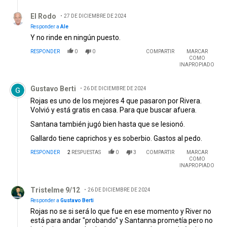
Respuesta de El Rodo.
El Rodo
27 DE DICIEMBRE DE 2024
Responder a
Ale
Y no rinde en ningún puesto.
RESPONDER
0
0
COMPARTIR
MARCAR
COMO
INAPROPIADO
Comentario de Gustavo Berti.
Gustavo Berti
26 DE DICIEMBRE DE 2024
Rojas es uno de los mejores 4 que pasaron por Rivera.
Volvió y está gratis en casa. Para que buscar afuera.
Santana también jugó bien hasta que se lesionó.
Gallardo tiene caprichos y es soberbio. Gastos al pedo.
RESPONDER
2
RESPUESTAS
0
3
COMPARTIR
MARCAR
COMO
INAPROPIADO
Respuesta de Tristelme 9/12.
Tristelme 9/12
26 DE DICIEMBRE DE 2024
Responder a
Gustavo Berti
Rojas no se si será lo que fue en ese momento y River no
está para andar "probando" y Santanna prometía pero no