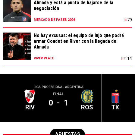
Almada y está a punto de bajarse de la
negociación
79
MERCADO DE PASES 2026
No hay excusas: el equipo de lujo que podrá
armar Coudet en River con la llegada de
Almada
114
RIVER PLATE
LIGA PROFESIONAL ARGENTINA
LIGA PR
FINAL
0
-
1
RIV
ROS
TIG
APUESTAS