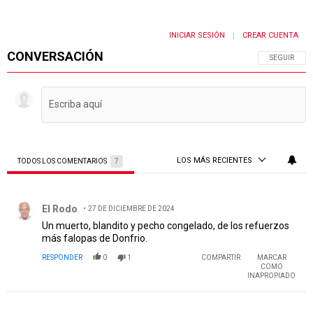
INICIAR SESIÓN
CREAR CUENTA
|
CONVERSACIÓN
SIGA ESTA 
SEGUIR
LOS MÁS RECIENTES
TODOS LOS COMENTARIOS
7
Todos los comentarios
Comentario de El Rodo.
El Rodo
27 DE DICIEMBRE DE 2024
Un muerto, blandito y pecho congelado, de los refuerzos
más falopas de Donfrio.
RESPONDER
0
1
COMPARTIR
MARCAR
COMO
INAPROPIADO