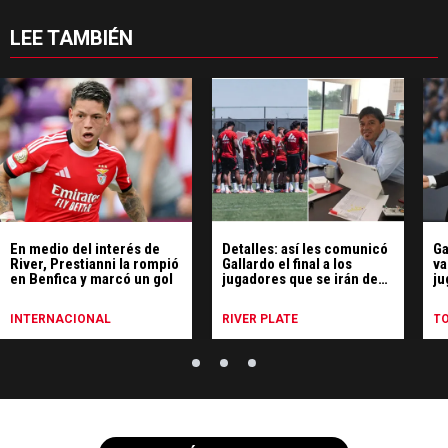
LEE TAMBIÉN
En medio del interés de
Detalles: así les comunicó
Ga
River, Prestianni la rompió
Gallardo el final a los
va
en Benfica y marcó un gol
jugadores que se irán de
ju
River
Ri
INTERNACIONAL
RIVER PLATE
T