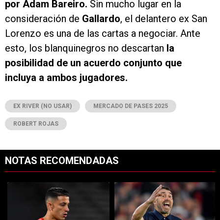
por Adam Bareiro.
Sin mucho lugar en la
consideración de
Gallardo
, el delantero ex San
Lorenzo es una de las cartas a negociar. Ante
esto, los blanquinegros no descartan
la
posibilidad de un acuerdo conjunto que
incluya a ambos jugadores.
EX RIVER (NO USAR)
MERCADO DE PASES 2025
ROBERT ROJAS
NOTAS RECOMENDADAS
Este listado muestra los artículos con más comentarios en los últimos 7
Un artículo de tendencia con el título "Kevin Castaño se va de River 
Un artículo de tendencia con el tí