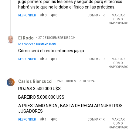
jugó primero por las lesiones y segundo porq el técnico
habrá visto que no le daba el físico en las prácticas.
RESPONDER
0
0
COMPARTIR
MARCAR
COMO
INAPROPIADO
Respuesta de El Rodo.
El Rodo
27 DE DICIEMBRE DE 2024
Responder a
Gustavo Berti
Cómo será el resto entonces jajaja
RESPONDER
0
1
COMPARTIR
MARCAR
COMO
INAPROPIADO
Comentario de Carlos Biancucci.
Carlos Biancucci
26 DE DICIEMBRE DE 2024
CB
ROJAS 3.500.000 U$S
BAREIRO 5.000.000 U$S
A PRESTAMO NADA , BASTA DE REGALAR NUESTROS
JUGADORES
RESPONDER
1
0
COMPARTIR
MARCAR
COMO
INAPROPIADO