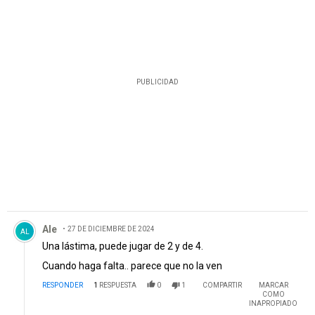
PUBLICIDAD
Comentario de Ale.
Ale
27 DE DICIEMBRE DE 2024
AL
Una lástima, puede jugar de 2 y de 4.
Cuando haga falta.. parece que no la ven
RESPONDER
1
RESPUESTA
0
1
COMPARTIR
MARCAR
COMO
INAPROPIADO