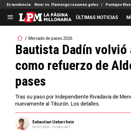
Es tendencia
:
River vs. Flamengo resumen goles
Puntajes Riv
ÚLTIMAS NOTICIAS
M
LIGA PROFESIONAL
TORNEOS
Mercado de pases 2026
Noticias
Copa Sudamericana
Bautista Dadín volvió
Tabla de posiciones
Copa Argentina
como refuerzo de Ald
Fixture
Selección Argentina
Reserva
pases
Tras su paso por Independiente Rivadavia de Mend
nuevamente al Tiburón. Los detalles.
Sebastian Ueberrhein
04/07/2026 - 15:04hs ART