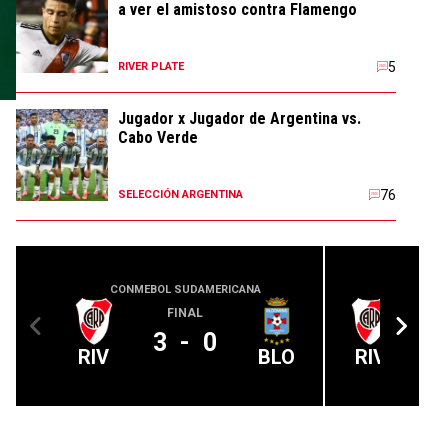
a ver el amistoso contra Flamengo
5
RIVER PLATE
Jugador x Jugador de Argentina vs.
Cabo Verde
76
SELECCIÓN ARGENTINA
CONMEBOL SUDAMERICANA
COPA
FINAL
3
-
0
RIV
BLO
RIV