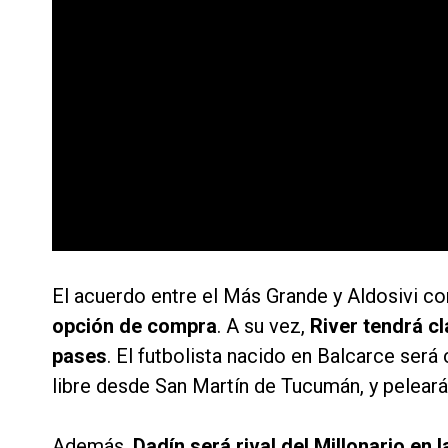
El acuerdo entre el Más Grande y Aldosivi c
opción de compra
. A su vez,
River tendrá c
pases
. El futbolista nacido en Balcarce ser
libre desde San Martín de Tucumán, y peleará 
Además,
Dadín será rival del Millonario en