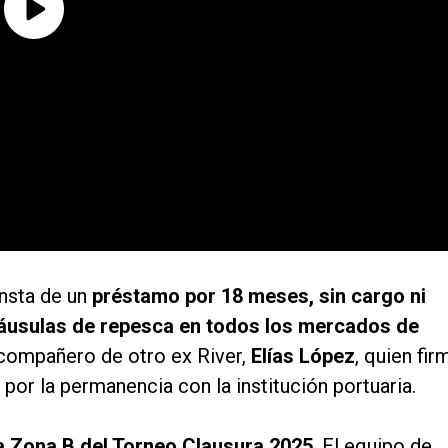
onsta de un
préstamo por 18 meses, sin cargo ni
láusulas de repesca en todos los mercados de
á compañero de otro ex River,
Elías López
, quien fir
por la permanencia con la institución portuaria.
 la Zona B del Torneo Clausura 2025
. El equipo de