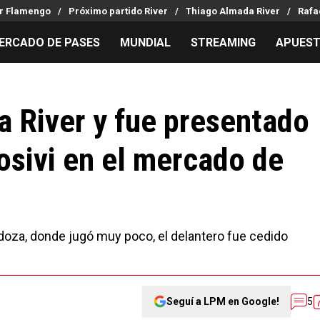
er Flamengo
Próximo partido River
Thiago Almada River
Rafa
ERCADO DE PASES
MUNDIAL
STREAMING
APUES
MILLONARIOS
LPM PARA EL HINCHA
APUESTA
Mercado de Pases
Streaming
Noticias
 a River y fue presentado
Análisis tácticos
Entradas
Guías
osivi en el mercado de
Juanfer Quintero
Hinchas
Códigos
Chacho Coudet
Los goles de River
Pronósti
Ex River
Entrevistas
Apuesta d
Apuestas
oza, donde jugó muy poco, el delantero fue cedido
Seguí a LPM en Google!
5