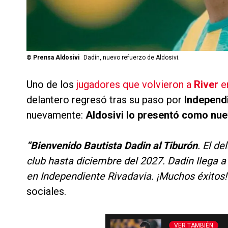
©
Prensa Aldosivi
Dadín, nuevo refuerzo de Aldosivi.
Uno de los
jugadores que volvieron a
River
e
delantero regresó tras su paso por
Independ
nuevamente:
Aldosivi lo presentó como nue
“Bienvenido Bautista Dadin al Tiburón
. El d
club hasta diciembre del 2027. Dadín llega 
en Independiente Rivadavia. ¡Muchos éxitos!
sociales.
VER TAMBIÉN