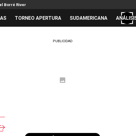
el Borré River
TAS
TORNEO APERTURA
SUDAMERICANA
ANÁLISI
S
PUBLICIDAD
cos
el día
 Mundial 2026