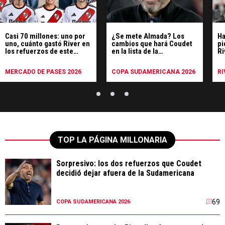
Casi 70 millones: uno por
¿Se mete Almada? Los
Ha
uno, cuánto gastó River en
cambios que hará Coudet
pi
los refuerzos de este
en la lista de la
Ri
mercado
Sudamericana
y 
re
MERCADO DE PASES 2026
COPA SUDAMERICANA 2026
RI
TOP LA PÁGINA MILLONARIA
Sorpresivo: los dos refuerzos que Coudet
decidió dejar afuera de la Sudamericana
69
COPA SUDAMERICANA 2026