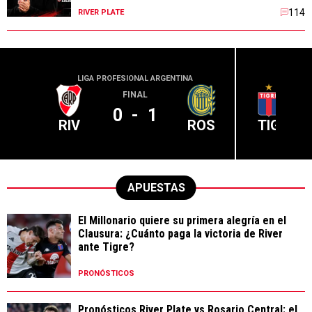
114
RIVER PLATE
LIGA PROFESIONAL ARGENTINA
LIGA PR
FINAL
0
-
1
RIV
ROS
TIG
APUESTAS
El Millonario quiere su primera alegría en el
Clausura: ¿Cuánto paga la victoria de River
ante Tigre?
PRONÓSTICOS
Pronósticos River Plate vs Rosario Central: el