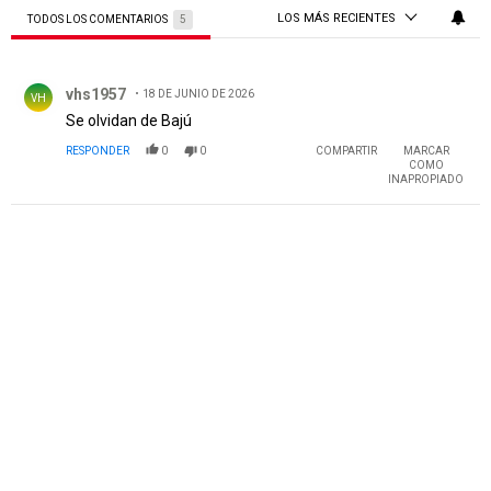
LOS MÁS RECIENTES
TODOS LOS COMENTARIOS
5
Todos los comentarios
Comentario de vhs1957.
vhs1957
18 DE JUNIO DE 2026
VH
Se olvidan de Bajú
RESPONDER
0
0
COMPARTIR
MARCAR
COMO
INAPROPIADO
PUBLICIDAD