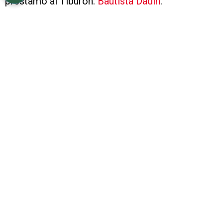
préstamo al Tiburón:
Bautista Dadín
.
VER TAMBIÉN
Con una duda, la posible formación de
River para enfrentar a Aldosivi en Copa
Argentina