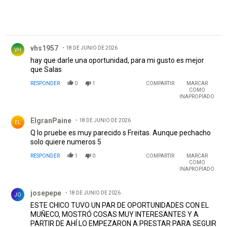
Comentario de vhs1957.
vhs1957
18 DE JUNIO DE 2026
VH
hay que darle una oportunidad, para mi gusto es mejor
que Salas
RESPONDER
0
1
COMPARTIR
MARCAR
COMO
INAPROPIADO
Comentario de ElgranPaine.
ElgranPaine
18 DE JUNIO DE 2026
EL
Q lo pruebe es muy parecido s Freitas. Aunque pechacho
solo quiere numeros 5
RESPONDER
1
0
COMPARTIR
MARCAR
COMO
INAPROPIADO
Comentario de josepepe.
josepepe
18 DE JUNIO DE 2026
JO
ESTE CHICO TUVO UN PAR DE OPORTUNIDADES CON EL
MUÑECO, MOSTRÓ COSAS MUY INTERESANTES Y A
PARTIR DE AHÍ LO EMPEZARON A PRESTAR PARA SEGUIR