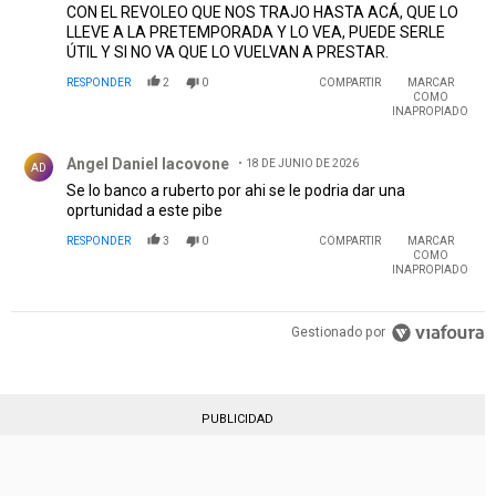
CON EL REVOLEO QUE NOS TRAJO HASTA ACÁ, QUE LO
LLEVE A LA PRETEMPORADA Y LO VEA, PUEDE SERLE
ÚTIL Y SI NO VA QUE LO VUELVAN A PRESTAR.
RESPONDER
2
0
COMPARTIR
MARCAR
COMO
INAPROPIADO
Comentario de Angel Daniel Iacovone.
Angel Daniel Iacovone
18 DE JUNIO DE 2026
AD
Se lo banco a ruberto por ahi se le podria dar una
oprtunidad a este pibe
RESPONDER
3
0
COMPARTIR
MARCAR
COMO
INAPROPIADO
Gestionado por
PUBLICIDAD