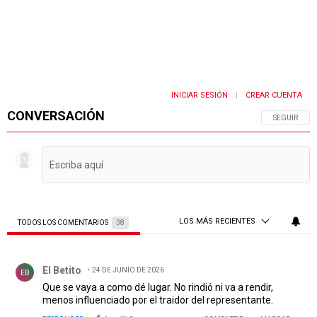
INICIAR SESIÓN
CREAR CUENTA
|
CONVERSACIÓN
SIGA ESTA 
SEGUIR
LOS MÁS RECIENTES
TODOS LOS COMENTARIOS
38
Todos los comentarios
Comentario de El Betito.
El Betito
24 DE JUNIO DE 2026
EB
Que se vaya a como dé lugar. No rindió ni va a rendir,
menos influenciado por el traidor del representante.