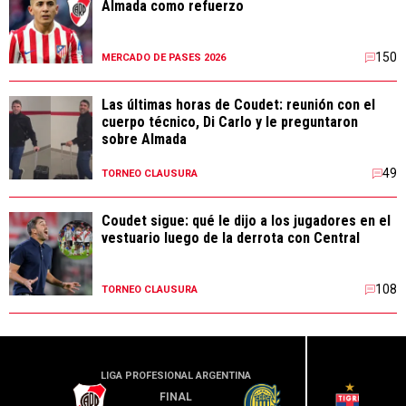
Almada como refuerzo
150
MERCADO DE PASES 2026
Las últimas horas de Coudet: reunión con el
cuerpo técnico, Di Carlo y le preguntaron
sobre Almada
49
TORNEO CLAUSURA
Coudet sigue: qué le dijo a los jugadores en el
vestuario luego de la derrota con Central
108
TORNEO CLAUSURA
LIGA PROFESIONAL ARGENTINA
LIGA PR
FINAL