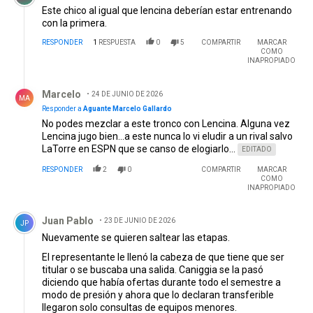
Este chico al igual que lencina deberían estar entrenando
con la primera.
RESPONDER
1
RESPUESTA
0
5
COMPARTIR
MARCAR
COMO
INAPROPIADO
Respuesta de Marcelo.
Marcelo
24 DE JUNIO DE 2026
MA
Responder a
Aguante Marcelo Gallardo
No podes mezclar a este tronco con Lencina. Alguna vez
Lencina jugo bien...a este nunca lo vi eludir a un rival salvo
LaTorre en ESPN que se canso de elogiarlo...
EDITADO
RESPONDER
2
0
COMPARTIR
MARCAR
COMO
INAPROPIADO
Comentario de Juan Pablo.
Juan Pablo
23 DE JUNIO DE 2026
JP
Nuevamente se quieren saltear las etapas.
El representante le llenó la cabeza de que tiene que ser
titular o se buscaba una salida. Caniggia se la pasó
diciendo que había ofertas durante todo el semestre a
modo de presión y ahora que lo declaran transferible
llegaron solo consultas de equipos menores.