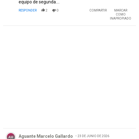
equipo de segunda....
RESPONDER
2
0
COMPARTIR
MARCAR
COMO
INAPROPIADO
PUBLICIDAD
Comentario de Aguante Marcelo Gallardo.
Aguante Marcelo Gallardo
23 DE JUNIO DE 2026
AM