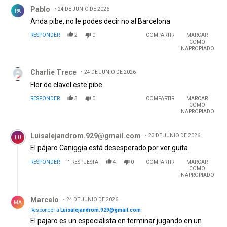
Comentario de Pablo .
Pablo
24 DE JUNIO DE 2026
PA
Anda pibe, no le podes decir no al Barcelona
RESPONDER
2
0
COMPARTIR
MARCAR
COMO
INAPROPIADO
Comentario de Charlie Trece.
Charlie Trece
24 DE JUNIO DE 2026
Flor de clavel este pibe
RESPONDER
3
0
COMPARTIR
MARCAR
COMO
INAPROPIADO
Comentario de Luisalejandrom.929@gmail.com .
Luisalejandrom.929@gmail.com
23 DE JUNIO DE 2026
LU
El pájaro Caniggia está desesperado por ver guita
RESPONDER
1
RESPUESTA
4
0
COMPARTIR
MARCAR
COMO
INAPROPIADO
Respuesta de Marcelo.
Marcelo
24 DE JUNIO DE 2026
MA
Responder a
Luisalejandrom.929@gmail.com
El pajaro es un especialista en terminar jugando en un