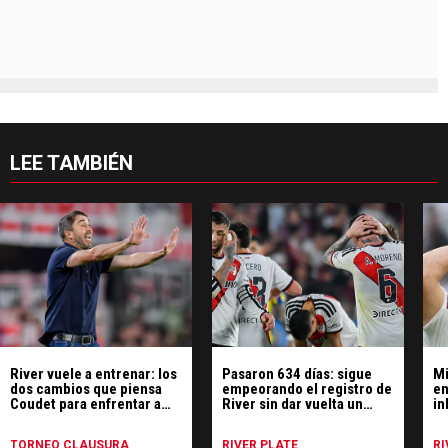
LEE TAMBIÉN
River vuele a entrenar: los
Pasaron 634 días: sigue
Mi
dos cambios que piensa
empeorando el registro de
en
Coudet para enfrentar a
River sin dar vuelta un
in
Tigre
partido
mo
TORNEO CLAUSURA
RIVER PLATE
RI