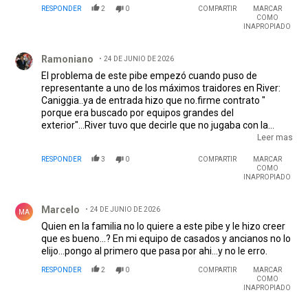
RESPONDER
2
0
COMPARTIR
MARCAR
COMO
INAPROPIADO
Comentario de Ramoniano.
Ramoniano
24 DE JUNIO DE 2026
El problema de este pibe empezó cuando puso de
representante a uno de los máximos traidores en River:
Caniggia..ya de entrada hizo que no.firme contrato "
porque era buscado por equipos grandes del
exterior"...River tuvo que decirle que no jugaba con la
selección juvenil si no firmaba..y al final firmó. Pero eso
Leer mas
desgastó su imagen ante la gente y está claro que aun no
RESPONDER
3
0
COMPARTIR
MARCAR
tiene personalidad para bancar eso ..ahora no lo quiere
COMO
nadie
INAPROPIADO
Comentario de Marcelo.
Marcelo
24 DE JUNIO DE 2026
MA
Quien en la familia no lo quiere a este pibe y le hizo creer
que es bueno...? En mi equipo de casados y ancianos no lo
elijo...pongo al primero que pasa por ahi...y no le erro.
RESPONDER
2
0
COMPARTIR
MARCAR
COMO
INAPROPIADO