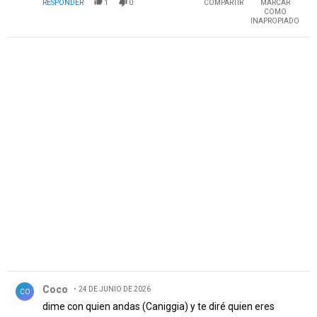
RESPONDER
1
0
COMPARTIR
MARCAR
COMO
INAPROPIADO
PUBLICIDAD
Comentario de Coco.
Coco
24 DE JUNIO DE 2026
CO
dime con quien andas (Caniggia) y te diré quien eres