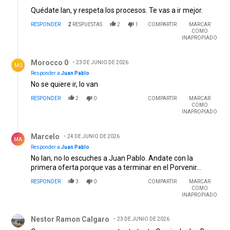
Quédate Ian, y respeta los procesos. Te vas a ir mejor.
RESPONDER
2
RESPUESTAS
2
1
COMPARTIR
MARCAR
COMO
INAPROPIADO
Respuesta de Morocco 0.
Morocco 0
23 DE JUNIO DE 2026
M0
Responder a
Juan Pablo
No se quiere ir, lo van
RESPONDER
2
0
COMPARTIR
MARCAR
COMO
INAPROPIADO
Respuesta de Marcelo.
Marcelo
24 DE JUNIO DE 2026
MA
Responder a
Juan Pablo
No Ian, no lo escuches a Juan Pablo. Andate con la
primera oferta porque vas a terminar en el Porvenir...
RESPONDER
3
0
COMPARTIR
MARCAR
COMO
INAPROPIADO
Comentario de Nestor Ramon Calgaro.
Nestor Ramon Calgaro
23 DE JUNIO DE 2026