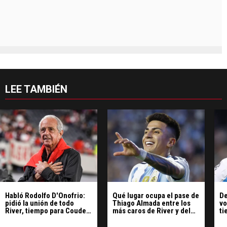
LEE TAMBIÉN
Habló Rodolfo D'Onofrio:
Qué lugar ocupa el pase de
De
pidió la unión de todo
Thiago Almada entre los
vo
River, tiempo para Coudet
más caros de River y del
ti
y respaldó la política de
fútbol sudamericano
co
refuerzos