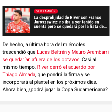
VER TAMBIÉN
La desprolijidad de River con Franco
Jaroszewicz: no iba a ser tenido en
cuenta pero se quedará por la lista de
la Sudamericana
De hecho, a última hora del miércoles
trascendió que
Lucas Beltrán y Mauro Arambarri
se quedarían afuera de los octavos
. Casi al
mismo tiempo,
River cerró el acuerdo por
Thiago Almada
, que pondrá la firma y se
incorporará al plantel en los próximos días.
Ahora bien, ¿podrá jugar la Copa Sudamericana?