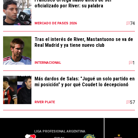
oficializado por River: su palabra
74
MERCADO DE PASES 2026
Tras el interés de River, Mastantuono se va de
Real Madrid y ya tiene nuevo club
1
INTERNACIONAL
Más dardos de Salas: "Jugué un solo partido en
mi posición" y por qué Coudet lo decepcionó
57
RIVER PLATE
LIGA PROFESIONAL ARGENTINA
LIGA PR