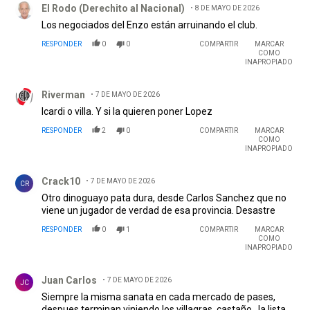
El Rodo (Derechito al Nacional)
8 DE MAYO DE 2026
Los negociados del Enzo están arruinando el club.
RESPONDER
0
0
COMPARTIR
MARCAR
COMO
INAPROPIADO
Comentario de Riverman.
Riverman
7 DE MAYO DE 2026
Icardi o villa. Y si la quieren poner Lopez
RESPONDER
2
0
COMPARTIR
MARCAR
COMO
INAPROPIADO
Comentario de Crack10.
Crack10
7 DE MAYO DE 2026
CR
Otro dinoguayo pata dura, desde Carlos Sanchez que no
viene un jugador de verdad de esa provincia. Desastre
RESPONDER
0
1
COMPARTIR
MARCAR
COMO
INAPROPIADO
Comentario de Juan Carlos.
Juan Carlos
7 DE MAYO DE 2026
JC
Siempre la misma sanata en cada mercado de pases,
despues terminan viniendo los villagras, castaño...la lista