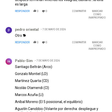
es larga.
RESPONDER
0
0
COMPARTIR
MARCAR
COMO
INAPROPIADO
Comentario de pedro oriental.
pedro oriental
7 DE MAYO DE 2026
Otro 🐕
RESPONDER
0
0
COMPARTIR
MARCAR
COMO
INAPROPIADO
Comentario de Pablo-Sim.
Pablo-Sim
7 DE MAYO DE 2026
PA
Santiago Beltrán (Arco)
Gonzalo Montiel (LD)
Martínez Quarta (CD)
Nicolás Otamendi (CI)
Marcos Acuña (LI)
Aníbal Moreno (El 5 posicional, el equilibrio)
Agustín Canobbio (Volante por derecha: despliegue y