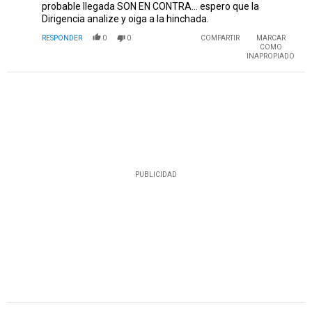
probable llegada SON EN CONTRA... espero que la
Dirigencia analize y oiga a la hinchada.
RESPONDER
0
0
COMPARTIR
MARCAR
COMO
INAPROPIADO
PUBLICIDAD
Comentario de El Rodo (Derechito al Nacional).