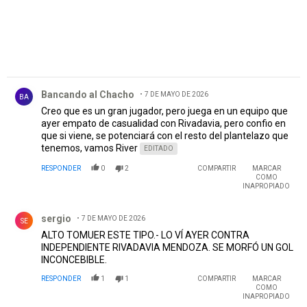
Comentario de Bancando al Chacho .
Bancando al Chacho
7 DE MAYO DE 2026
BA
Creo que es un gran jugador, pero juega en un equipo que
ayer empato de casualidad con Rivadavia, pero confio en
que si viene, se potenciará con el resto del plantelazo que
tenemos, vamos River
EDITADO
RESPONDER
0
2
COMPARTIR
MARCAR
COMO
INAPROPIADO
Comentario de sergio.
sergio
7 DE MAYO DE 2026
SE
ALTO TOMUER ESTE TIPO.- LO VÍ AYER CONTRA
INDEPENDIENTE RIVADAVIA MENDOZA. SE MORFÓ UN GOL
INCONCEBIBLE.
RESPONDER
1
1
COMPARTIR
MARCAR
COMO
INAPROPIADO