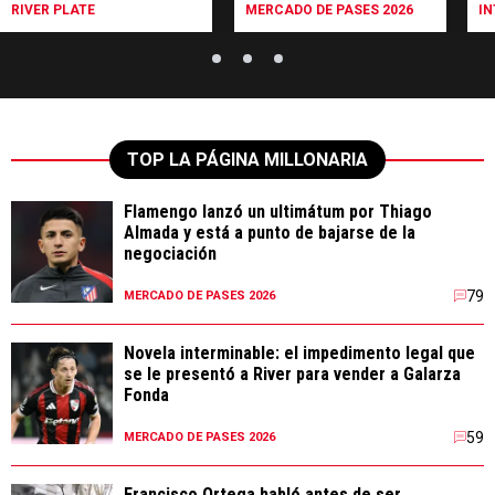
RIVER PLATE
MERCADO DE PASES 2026
I
TOP LA PÁGINA MILLONARIA
Flamengo lanzó un ultimátum por Thiago
Almada y está a punto de bajarse de la
negociación
79
MERCADO DE PASES 2026
Novela interminable: el impedimento legal que
se le presentó a River para vender a Galarza
Fonda
59
MERCADO DE PASES 2026
Francisco Ortega habló antes de ser