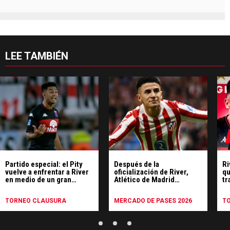
LEE TAMBIÉN
Partido especial: el Pity
Después de la
Ri
vuelve a enfrentar a River
oficialización de River,
qu
en medio de un gran
Atlético de Madrid
tr
presente
despidió a Thiago Almada:
mi
el comunicado
TORNEO CLAUSURA
MERCADO DE PASES 2026
T