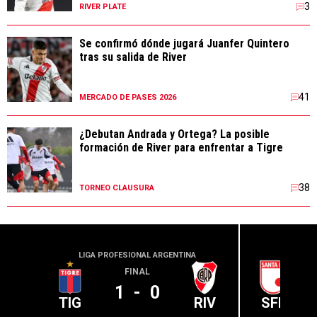
3
RIVER PLATE
Se confirmó dónde jugará Juanfer Quintero
tras su salida de River
41
MERCADO DE PASES 2026
¿Debutan Andrada y Ortega? La posible
formación de River para enfrentar a Tigre
38
TORNEO CLAUSURA
LIGA PROFESIONAL ARGENTINA
CONME
FINAL
1
-
0
TIG
RIV
SFE