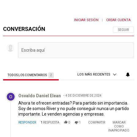
INICIAR SESIÓN
CREAR CUENTA
|
CONVERSACIÓN
SIGA ESTA 
SEGUIR
LOS MÁS RECIENTES
TODOS LOS COMENTARIOS
2
Todos los comentarios
Comentario de Osvaldo Daniel Elean.
Osvaldo Daniel Elean
4 DE DICIEMBRE DE 2024
Ahora te ofrecen entradas? Para partido sin importancia.
Soy de somos River y no pude conseguir nunca un partido
importante. Le venden agencias y empresas.
RESPONDER
1
RESPUESTA
0
1
COMPARTIR
MARCAR
COMO
INAPROPIADO