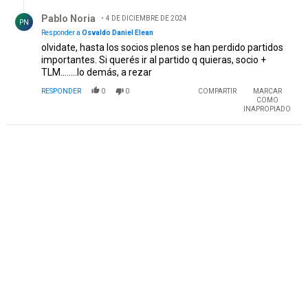
Respuesta de Pablo Noria.
Pablo Noria
4 DE DICIEMBRE DE 2024
PN
Responder a
Osvaldo Daniel Elean
olvidate, hasta los socios plenos se han perdido partidos
importantes. Si querés ir al partido q quieras, socio +
TLM........lo demás, a rezar
RESPONDER
0
0
COMPARTIR
MARCAR
COMO
INAPROPIADO
PUBLICIDAD