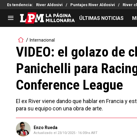
Es tendencia
:
River Aldosivi
Puntajes River Aldosivi
River c
ÚLTIMAS NOTICIAS
M
LIGA PROFESIONAL
TORNEOS
Internacional
Noticias
Copa Sudamericana
VIDEO: el golazo de c
Tabla de posiciones
Copa Argentina
Panichelli para Racin
Fixture
Selección Argentina
Reserva
Conference League
El ex River viene dando que hablar en Francia y est
para su equipo con una obra de arte.
Enzo Rueda
Actualizado el
23/10/2025 - 16:05hs ART