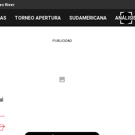
es River
TAS
TORNEO APERTURA
SUDAMERICANA
ANÁLISI
S
PUBLICIDAD
cos
el día
 Mundial 2026
al