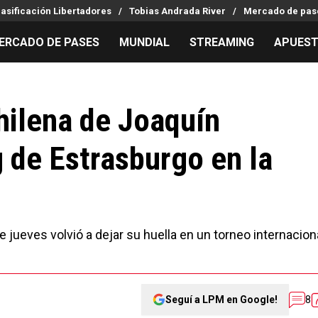
lasificación Libertadores
Tobias Andrada River
Mercado de pas
ERCADO DE PASES
MUNDIAL
STREAMING
APUES
MILLONARIOS
LPM PARA EL HINCHA
APUESTA
Mercado de Pases
Streaming
Noticias
hilena de Joaquín
Análisis tácticos
Entradas
Guías
g de Estrasburgo en la
Juanfer Quintero
Hinchas
Códigos
Chacho Coudet
Los goles de River
Pronósti
Ex River
Entrevistas
Apuesta d
Apuestas
e jueves volvió a dejar su huella en un torneo internacion
Seguí a LPM en Google!
8