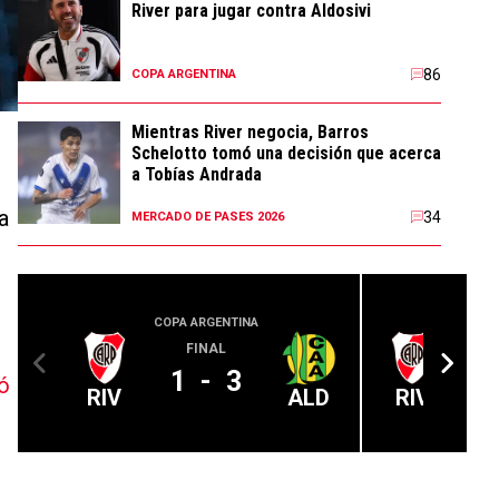
River para jugar contra Aldosivi
86
COPA ARGENTINA
Mientras River negocia, Barros
Schelotto tomó una decisión que acerca
a Tobías Andrada
a
34
MERCADO DE PASES 2026
COPA ARGENTINA
LIGA PROFE
FINAL
1
-
3
ó
RIV
ALD
RIV