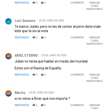
RESPONDER
0
0
COMPARTIR
MARCAR
COMO
INAPROPIADO
Comentario de Luis Galeano.
Luis Galeano
23 DE JUNIO DE 2026
LG
Te banco Julián, pero no les de comer al perio dista male
leite que te iso la nota
RESPONDER
0
0
COMPARTIR
MARCAR
COMO
INAPROPIADO
Comentario de ARIEL ETERNO.
ARIEL ETERNO
23 DE JUNIO DE 2026
AE
Julian no tenia que hablar en medio del mundial.
Estos son el Racing de España.
RESPONDER
0
0
COMPARTIR
MARCAR
COMO
INAPROPIADO
Comentario de Marito.
Marito
23 DE JUNIO DE 2026
MA
si no viene a River qué nos importa ?
RESPONDER
2
0
COMPARTIR
MARCAR
COMO