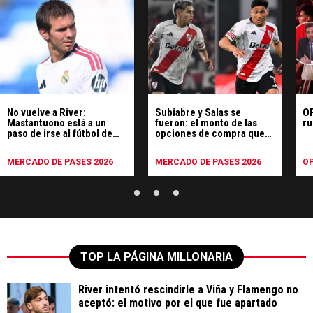
No vuelve a River:
Subiabre y Salas se
OP
Mastantuono está a un
fueron: el monto de las
ru
paso de irse al fútbol de
opciones de compra que
Italia
les puso River
MERCADO DE PASES 2026
MERCADO DE PASES 2026
OP
TOP LA PÁGINA MILLONARIA
River intentó rescindirle a Viña y Flamengo no
aceptó: el motivo por el que fue apartado