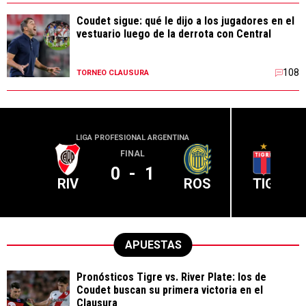
Coudet sigue: qué le dijo a los jugadores en el
vestuario luego de la derrota con Central
108
TORNEO CLAUSURA
LIGA PROFESIONAL ARGENTINA
LIGA PR
FINAL
0
-
1
RIV
ROS
TIG
APUESTAS
Pronósticos Tigre vs. River Plate: los de
Coudet buscan su primera victoria en el
Clausura