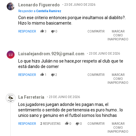
Respuesta de Leonardo Figueredo.
Leonardo Figueredo
23 DE JUNIO DE 2026
Responder a
Centella Ramirez
Con ese criterio entonces porque insultamos al diablito?.
Hizo lo mismo basicamente.
RESPONDER
3
0
COMPARTIR
MARCAR
COMO
INAPROPIADO
Comentario de Luisalejandrom.929@gmail.com .
Luisalejandrom.929@gmail.com
23 DE JUNIO DE 2026
LU
Lo que hizo Julián no se hace,por respeto al club que te
está dando de comer
RESPONDER
1
2
COMPARTIR
MARCAR
COMO
INAPROPIADO
Comentario de La Ferretería.
La Ferretería
23 DE JUNIO DE 2026
Los jugadores juegan adonde les pagan mas, el
sentimiento o sentido de pertenensia es puro humo.. lo
unico sano y genuino en el futbol somos los hinchas
RESPONDER
2
RESPUESTAS
0
0
COMPARTIR
MARCAR
COMO
INAPROPIADO