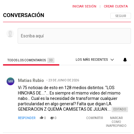
INICIAR SESIÓN
CREAR CUENTA
|
CONVERSACIÓN
SIGA ESTA 
SEGUIR
LOS MÁS RECIENTES
TODOS LOS COMENTARIOS
33
Todos los comentarios
Comentario de Matias Rubio.
Matias Rubio
23 DE JUNIO DE 2026
MR
Vi 75 noticias de esto en 128 medios distintos. "LOS
HINCHAS DE...."... Es siempre el mismo video del mismo
nabo... Cual es la necesidad de transformar cualquier
particularidad en algo general? Falta que digan LA
GENERACION Z QUEMA CAMISETAS DE JULIAN....
EDITADO
RESPONDER
0
0
COMPARTIR
MARCAR
COMO
INAPROPIADO