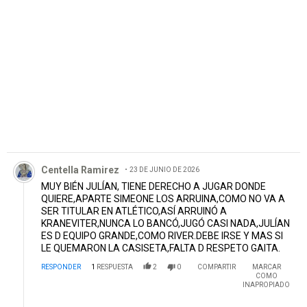
PUBLICIDAD
Comentario de Centella Ramirez.
Centella Ramirez
23 DE JUNIO DE 2026
MUY BIÉN JULÍAN, TIENE DERECHO A JUGAR DONDE
QUIERE,APARTE SIMEONE LOS ARRUINA,COMO NO VA A
SER TITULAR EN ATLÉTICO,ASÍ ARRUINÓ A
KRANEVITER,NUNCA LO BANCÓ,JUGÓ CASI NADA,JULÍAN
ES D EQUIPO GRANDE,COMO RIVER.DEBE IRSE Y MAS SI
LE QUEMARON LA CASISETA,FALTA D RESPETO GAITA.
RESPONDER
1
RESPUESTA
2
0
COMPARTIR
MARCAR
COMO
INAPROPIADO