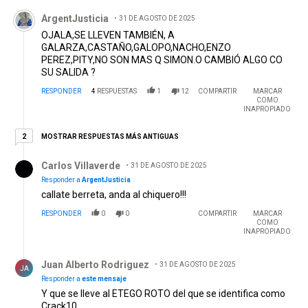
Comentario de ArgentJusticia.
ArgentJusticia
31 DE AGOSTO DE 2025
OJALA,SE LLEVEN TAMBIÉN, A
GALARZA,CASTAÑO,GALOPO,NACHO,ENZO
PEREZ,PITY,NO SON MAS Q SIMON.O CAMBIÓ ALGO CO
SU SALIDA ?
RESPONDER
4
RESPUESTAS
1
12
COMPARTIR
MARCAR
COMO
INAPROPIADO
2 respuestas más antiguas
MOSTRAR RESPUESTAS MÁS ANTIGUAS
2
Respuesta de Carlos Villaverde.
Carlos Villaverde
31 DE AGOSTO DE 2025
Responder a
ArgentJusticia
callate berreta, anda al chiquero!!!
RESPONDER
0
0
COMPARTIR
MARCAR
COMO
INAPROPIADO
Respuesta de Juan Alberto Rodriguez .
Juan Alberto Rodriguez
31 DE AGOSTO DE 2025
JA
Responder a
este mensaje
Y que se lleve al ETEGO ROTO del que se identifica como
Crack10