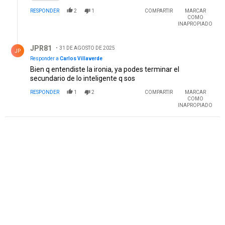
RESPONDER
2
1
COMPARTIR
MARCAR
COMO
INAPROPIADO
Respuesta de JPR81.
JPR81
31 DE AGOSTO DE 2025
JP
Responder a
Carlos Villaverde
Bien q entendiste la ironia, ya podes terminar el
secundario de lo inteligente q sos
RESPONDER
1
2
COMPARTIR
MARCAR
COMO
INAPROPIADO
PUBLICIDAD