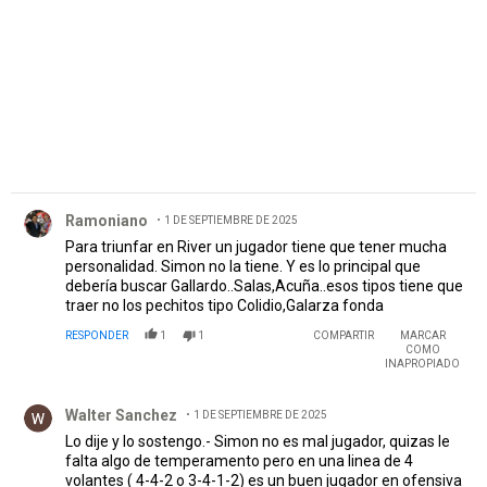
Comentario de Ramoniano.
Ramoniano
1 DE SEPTIEMBRE DE 2025
Para triunfar en River un jugador tiene que tener mucha
personalidad. Simon no la tiene. Y es lo principal que
debería buscar Gallardo..Salas,Acuña..esos tipos tiene que
traer no los pechitos tipo Colidio,Galarza fonda
RESPONDER
1
1
COMPARTIR
MARCAR
COMO
INAPROPIADO
Comentario de Walter Sanchez.
Walter Sanchez
1 DE SEPTIEMBRE DE 2025
Lo dije y lo sostengo.- Simon no es mal jugador, quizas le
falta algo de temperamento pero en una linea de 4
volantes ( 4-4-2 o 3-4-1-2) es un buen jugador en ofensiva