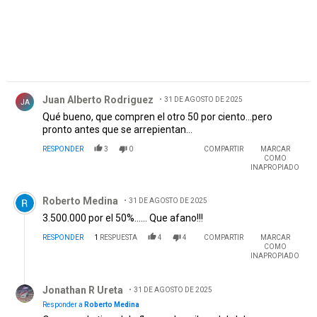
Comentario de Juan Alberto Rodriguez .
Juan Alberto Rodriguez
31 DE AGOSTO DE 2025
JA
Qué bueno, que compren el otro 50 por ciento…pero
pronto antes que se arrepientan…
RESPONDER
3
0
COMPARTIR
MARCAR
COMO
INAPROPIADO
Comentario de Roberto Medina.
Roberto Medina
31 DE AGOSTO DE 2025
3.500.000 por el 50%...... Que afano!!!
RESPONDER
1
RESPUESTA
4
4
COMPARTIR
MARCAR
COMO
INAPROPIADO
Respuesta de Jonathan R Ureta.
Jonathan R Ureta
31 DE AGOSTO DE 2025
Responder a
Roberto Medina