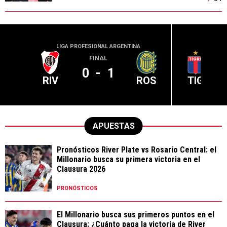
LIGA PROFESIONAL ARGENTINA
LIGA PR
FINAL
0
-
1
RIV
ROS
TIG
APUESTAS
Pronósticos River Plate vs Rosario Central: el
Millonario busca su primera victoria en el
Clausura 2026
PRONÓSTICOS
El Millonario busca sus primeros puntos en el
Clausura: ¿Cuánto paga la victoria de River