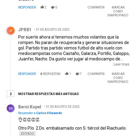
RESPONDER
2
0
COMPARTIR
MARCAR
COMO
INAPROPIADO
Comentario de JPR81.
JPR81
31 DE AGOSTO DE 2025
JP
Por suerte ahora sí tenemos muchos volantes que la
rompen. No paran de recuperarla y generar situaciones de
gol. Partido tras partido vemos futbol de alto vuelo con
mediocampistas como Castaño, Galarza, Portillo, Galoppo,
Juanfer, Nacho. Da gusto ver jugar al mediocampo de
River. Afortunadamente pudimos rechazar las ofertas de
Leer mas
equipos europeos y convencer a los tecnicos de sus
RESPONDER
4
RESPUESTAS
1
7
COMPARTIR
MARCAR
selecciones de que no los convoquen
COMO
INAPROPIADO
2 respuestas más antiguas
MOSTRAR RESPUESTAS MÁS ANTIGUAS
2
Respuesta de Berni Kopel.
Berni Kopel
31 DE AGOSTO DE 2025
BK
Responder a
Carlos Villaverde
👌👏👏👏👏
Otro P.lo. 2.Do. embalsamado con S: tiércol del Riachuelo.
EDITADO