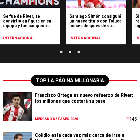
Se fue de River, se
Santiago Simón consiguió
Si
convirtió en figura en su
un nuevo título con Toluca
re
equipo y fue campeón
meses después de su
fi
continental
salida de River
INTERNACIONAL
INTERNACIONAL
I
TOP LA PÁGINA MILLONARIA
Francisco Ortega es nuevo refuerzo de River:
los millones que costará su pase
145
MERCADO DE PASES 2026
Colidio está cada vez más cerca de irse a