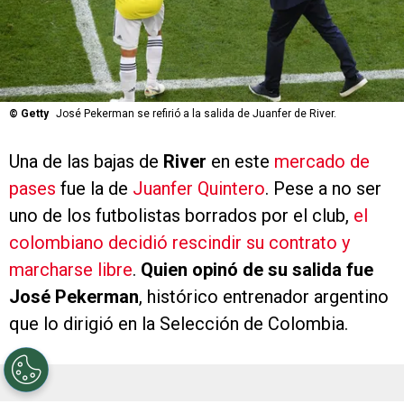
©
Getty
José Pekerman se refirió a la salida de Juanfer de River.
Una de las bajas de
River
en este
mercado de
pases
fue la de
Juanfer Quintero
. Pese a no ser
uno de los futbolistas borrados por el club,
el
colombiano decidió rescindir su contrato y
marcharse libre
.
Quien opinó de su salida fue
José Pekerman
, histórico entrenador argentino
que lo dirigió en la Selección de Colombia.