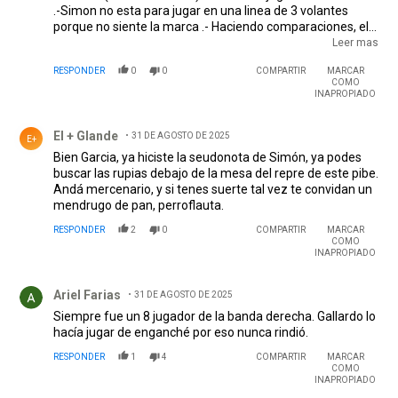
.-Simon no esta para jugar en una linea de 3 volantes
porque no siente la marca .- Haciendo comparaciones, el
Chaco Coudet, Augusto Fernandez y Augusto Solari eran
Leer mas
parecidos en el juego, bien en ofensiva pero con poca
RESPONDER
0
0
COMPARTIR
MARCAR
marca
COMO
INAPROPIADO
Comentario de El + Glande .
El + Glande
31 DE AGOSTO DE 2025
E+
Bien Garcia, ya hiciste la seudonota de Simón, ya podes
buscar las rupias debajo de la mesa del repre de este pibe.
Andá mercenario, y si tenes suerte tal vez te convidan un
mendrugo de pan, perroflauta.
RESPONDER
2
0
COMPARTIR
MARCAR
COMO
INAPROPIADO
Comentario de Ariel Farias.
Ariel Farias
31 DE AGOSTO DE 2025
Siempre fue un 8 jugador de la banda derecha. Gallardo lo
hacía jugar de enganché por eso nunca rindió.
RESPONDER
1
4
COMPARTIR
MARCAR
COMO
INAPROPIADO