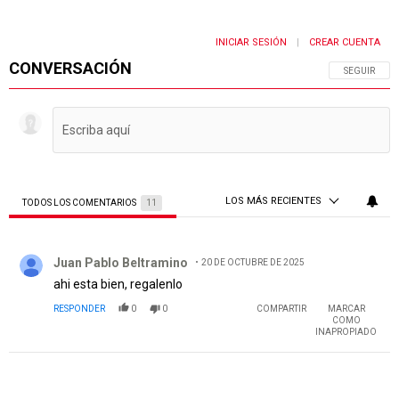
INICIAR SESIÓN
CREAR CUENTA
|
CONVERSACIÓN
SIGA ESTA 
SEGUIR
LOS MÁS RECIENTES
TODOS LOS COMENTARIOS
11
Todos los comentarios
Comentario de Juan Pablo Beltramino.
Juan Pablo Beltramino
20 DE OCTUBRE DE 2025
ahi esta bien, regalenlo
RESPONDER
0
0
COMPARTIR
MARCAR
COMO
INAPROPIADO