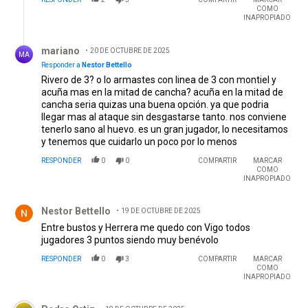
COMO
INAPROPIADO
Respuesta de mariano.
mariano
20 DE OCTUBRE DE 2025
MA
Responder a
Nestor Bettello
Rivero de 3? o lo armastes con linea de 3 con montiel y
acuña mas en la mitad de cancha? acuña en la mitad de
cancha seria quizas una buena opción. ya que podria
llegar mas al ataque sin desgastarse tanto. nos conviene
tenerlo sano al huevo. es un gran jugador, lo necesitamos
y tenemos que cuidarlo un poco por lo menos
RESPONDER
0
0
COMPARTIR
MARCAR
COMO
INAPROPIADO
Comentario de Nestor Bettello.
Nestor Bettello
19 DE OCTUBRE DE 2025
Entre bustos y Herrera me quedo con Vigo todos
jugadores 3 puntos siendo muy benévolo
RESPONDER
0
3
COMPARTIR
MARCAR
COMO
INAPROPIADO
Comentario de Pedro Ortiz.