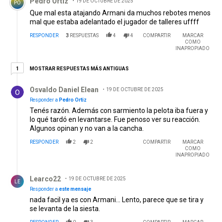
Pedro Ortiz
19 DE OCTUBRE DE 2025
PO
Que mal esta atajando Armani da muchos rebotes menos
mal que estaba adelantado el jugador de talleres uffff
RESPONDER
3
RESPUESTAS
4
4
COMPARTIR
MARCAR
COMO
INAPROPIADO
1 respuesta más antiguas
MOSTRAR RESPUESTAS MÁS ANTIGUAS
1
Respuesta de Osvaldo Daniel Elean.
Osvaldo Daniel Elean
19 DE OCTUBRE DE 2025
Responder a
Pedro Ortiz
Tenés razón. Además con sarmiento la pelota iba fuera y
lo qué tardó en levantarse. Fue penoso ver su reacción.
Algunos opinan y no van a la cancha.
RESPONDER
2
2
COMPARTIR
MARCAR
COMO
INAPROPIADO
Respuesta de Learco22.
Learco22
19 DE OCTUBRE DE 2025
LE
Responder a
este mensaje
nada facil ya es con Armani... Lento, parece que se tira y
se levanta de la siesta.