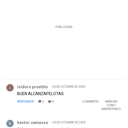
PUBLICIDAD
Comentario de isidoro provitilo.
isidoro provitilo
20 DE OCTUBRE DE 2025
BUEN ALCANZAPELOTAS
RESPONDER
0
0
COMPARTIR
MARCAR
COMO
INAPROPIADO
Comentario de hector camusso.
hector camusso
20 DE OCTUBRE DE 2025