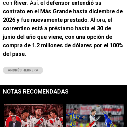
con
River
. Así,
el defensor extendió su
contrato en el Más Grande hasta diciembre de
2026 y fue nuevamente prestado
. Ahora,
el
correntino está a préstamo hasta el 30 de
junio del año que viene, con una opción de
compra de 1.2 millones de dólares por el 100%
del pase.
ANDRÉS HERRERA
NOTAS RECOMENDADAS
Este listado muestra los artículos con más comentarios en los últimos 7
Un artículo de tendencia con el título "Opinión: sin fútbol, sin rumbo 
Un artículo de tendencia con el t