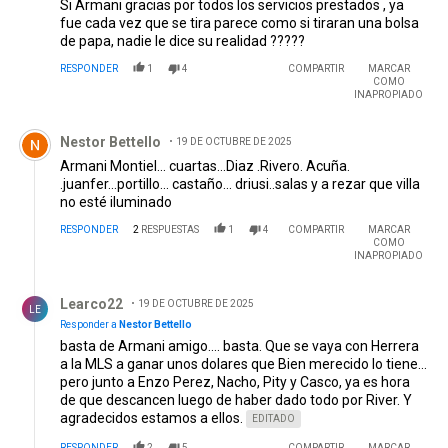
Si Armani gracias por todos los servicios prestados , ya
fue cada vez que se tira parece como si tiraran una bolsa
de papa, nadie le dice su realidad ?????
RESPONDER
1
4
COMPARTIR
MARCAR
COMO
INAPROPIADO
Comentario de Nestor Bettello.
Nestor Bettello
19 DE OCTUBRE DE 2025
Armani Montiel... cuartas...Diaz .Rivero. Acuña.
.juanfer...portillo... castaño... driusi..salas y a rezar que villa
no esté iluminado
RESPONDER
2
RESPUESTAS
1
4
COMPARTIR
MARCAR
COMO
INAPROPIADO
Respuesta de Learco22.
Learco22
19 DE OCTUBRE DE 2025
LE
Responder a
Nestor Bettello
basta de Armani amigo.... basta. Que se vaya con Herrera
a la MLS a ganar unos dolares que Bien merecido lo tiene...
pero junto a Enzo Perez, Nacho, Pity y Casco, ya es hora
de que descancen luego de haber dado todo por River. Y
agradecidos estamos a ellos.
EDITADO
RESPONDER
2
5
COMPARTIR
MARCAR