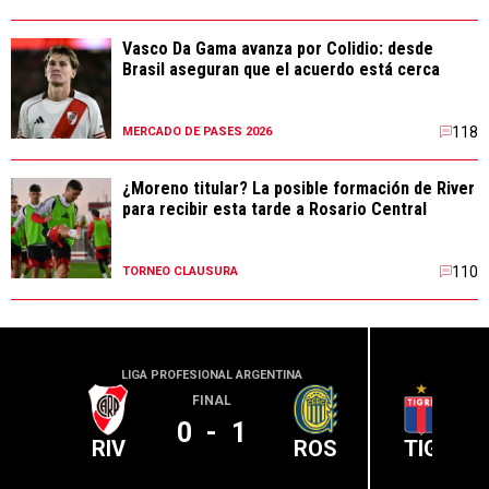
Vasco Da Gama avanza por Colidio: desde
Brasil aseguran que el acuerdo está cerca
118
MERCADO DE PASES 2026
¿Moreno titular? La posible formación de River
para recibir esta tarde a Rosario Central
110
TORNEO CLAUSURA
LIGA PROFESIONAL ARGENTINA
LIGA PR
FINAL
0
-
1
RIV
ROS
TIG