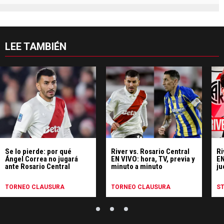
LEE TAMBIÉN
Se lo pierde: por qué
River vs. Rosario Central
Ri
Ángel Correa no jugará
EN VIVO: hora, TV, previa y
EN
ante Rosario Central
minuto a minuto
ju
gr
TORNEO CLAUSURA
TORNEO CLAUSURA
S