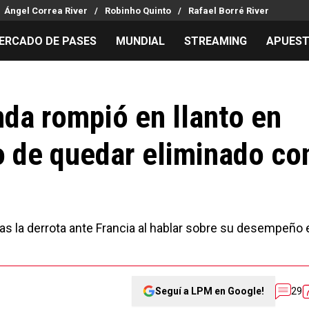
Ángel Correa River
Robinho Quinto
Rafael Borré River
ERCADO DE PASES
MUNDIAL
STREAMING
APUES
MILLONARIOS
LPM PARA EL HINCHA
APUESTA
Mercado de Pases
Streaming
Noticias
nda rompió en llanto en
Análisis tácticos
Entradas
Guías
o de quedar eliminado co
Juanfer Quintero
Hinchas
Códigos
Chacho Coudet
Los goles de River
Pronósti
Ex River
Entrevistas
Apuesta d
Apuestas
ras la derrota ante Francia al hablar sobre su desempeño 
Seguí a LPM en Google!
29