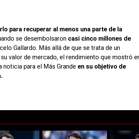
lo para recuperar al menos una parte de la
cuando se desembolsaron
casi cinco millones de
elo Gallardo. Más allá de que se trata de un
ja su valor de mercado, el rendimiento que mostró e
a noticia para el Más Grande
en su objetivo de
.
ltimos 7 días.
e tendencia con el título "Coudet tras la derrota ante Tigre: "Si veo que
Un artículo de tendencia con el título "¿El princi
Un artículo de 