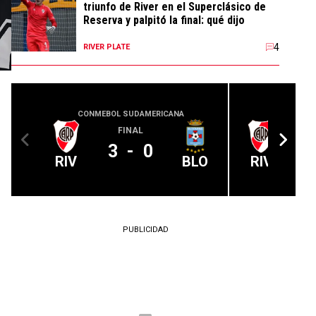
triunfo de River en el Superclásico de
Reserva y palpitó la final: qué dijo
4
RIVER PLATE
CONMEBOL SUDAMERICANA
COPA
FINAL
3
-
0
RIV
BLO
RIV
PUBLICIDAD