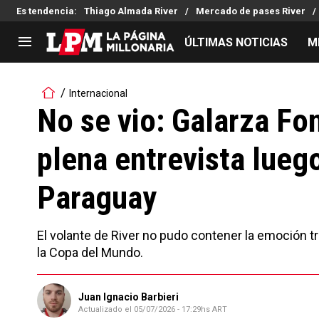
Es tendencia
:
Thiago Almada River
Mercado de pases River
ÚLTIMAS NOTICIAS
M
LIGA PROFESIONAL
TORNEOS
Internacional
Noticias
Copa Sudamericana
No se vio: Galarza Fo
Tabla de posiciones
Copa Argentina
plena entrevista lueg
Fixture
Selección Argentina
Reserva
Paraguay
El volante de River no pudo contener la emoción t
la Copa del Mundo.
Juan Ignacio Barbieri
Actualizado el
05/07/2026 - 17:29hs ART