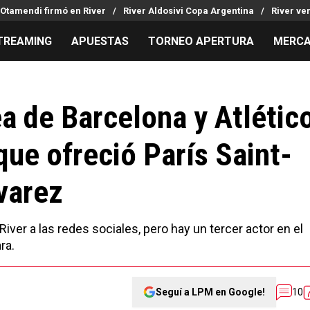
Otamendi firmó en River
River Aldosivi Copa Argentina
River ve
TREAMING
APUESTAS
TORNEO APERTURA
MERCA
MILLONARIOS
LPM PARA EL HINCHA
APUESTA
Mercado de Pases
Streaming
Noticias
ea de Barcelona y Atlétic
Análisis tácticos
Entradas
Guías
que ofreció París Saint-
Juanfer Quintero
Hinchas
Códigos
Chacho Coudet
Los goles de River
Pronósti
varez
Ex River
Entrevistas
Apuesta d
Apuestas
River a las redes sociales, pero hay un tercer actor en el
ra.
Seguí a LPM en Google!
10