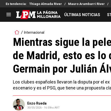
Es tendencia
:
Thiago Almada River
Mauro Arambarri River
ÚLTIMAS NOTICIAS
S
LIGA PROFESIONAL
TORNEOS
Internacional
Noticias
Copa Sudamericana
Mientras sigue la pel
Tabla de posiciones
Copa Argentina
de Madrid, esto es lo 
Fixture
Selección Argentina
Reserva
Germain por Julián Ál
Los clubes españoles llevaron la disputa por el ex 
escenario y es el PSG, que tiene una propuesta cla
Enzo Rueda
30/05/2026 - 16:59hs ART