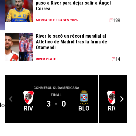
puso a River para dejar salir a Ángel
Correa
189
MERCADO DE PASES 2026
River le sacó un récord mundial al
Atlético de Madrid tras la firma de
Otamendi
14
RIVER PLATE
CONMEBOL SUDAMERICANA
COPA
FINAL
A 
3
-
0
lo
RIV
BLO
RIV