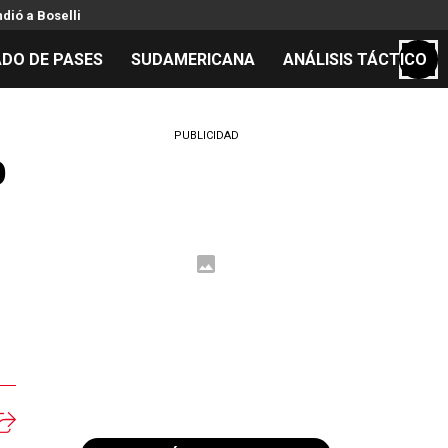
ndió a Boselli
DO DE PASES
SUDAMERICANA
ANÁLISIS TÁCTICO
S
PUBLICIDAD
o
cos
el día
 Mundial 2026