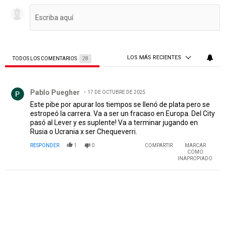
LOS MÁS RECIENTES
TODOS LOS COMENTARIOS
28
Todos los comentarios
Comentario de Pablo Puegher.
Pablo Puegher
17 DE OCTUBRE DE 2025
Este pibe por apurar los tiempos se llenó de plata pero se
estropeó la carrera. Va a ser un fracaso en Europa. Del City
pasó al Lever y es suplente! Va a terminar jugando en
Rusia o Ucrania x ser Chequeverri.
RESPONDER
1
0
COMPARTIR
MARCAR
COMO
INAPROPIADO