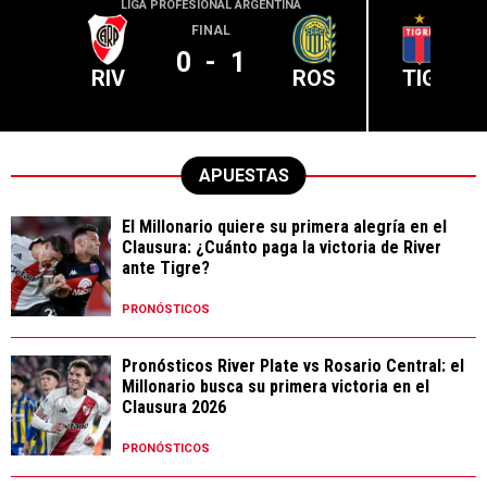
LIGA PROFESIONAL ARGENTINA
LIGA PR
FINAL
0
-
1
RIV
ROS
TIG
APUESTAS
El Millonario quiere su primera alegría en el
Clausura: ¿Cuánto paga la victoria de River
ante Tigre?
PRONÓSTICOS
Pronósticos River Plate vs Rosario Central: el
Millonario busca su primera victoria en el
Clausura 2026
PRONÓSTICOS