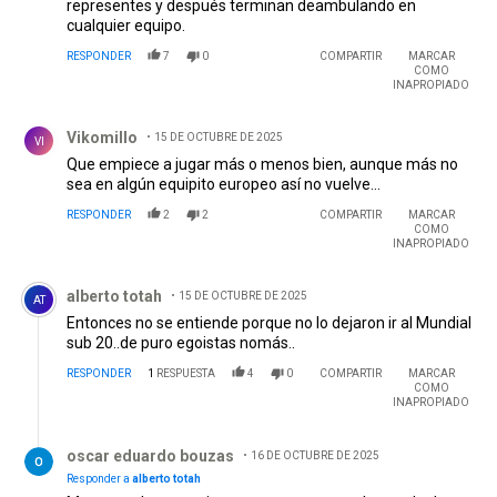
representes y después terminan deambulando en
cualquier equipo.
RESPONDER
7
0
COMPARTIR
MARCAR
COMO
INAPROPIADO
Comentario de Vikomillo.
Vikomillo
15 DE OCTUBRE DE 2025
VI
Que empiece a jugar más o menos bien, aunque más no
sea en algún equipito europeo así no vuelve...
RESPONDER
2
2
COMPARTIR
MARCAR
COMO
INAPROPIADO
Comentario de alberto totah.
alberto totah
15 DE OCTUBRE DE 2025
AT
Entonces no se entiende porque no lo dejaron ir al Mundial
sub 20..de puro egoistas nomás..
RESPONDER
1
RESPUESTA
4
0
COMPARTIR
MARCAR
COMO
INAPROPIADO
Respuesta de oscar eduardo bouzas.
oscar eduardo bouzas
16 DE OCTUBRE DE 2025
Responder a
alberto totah