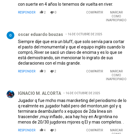
con suerte en 4 años lo tenemos de vuelta en river.
RESPONDER
2
0
COMPARTIR
MARCAR
COMO
INAPROPIADO
Comentario de oscar eduardo bouzas.
oscar eduardo bouzas
16 DE OCTUBRE DE 2025
Siempre dije que era un bluff, que solo servía para cortar
el pasto del monumental y que el equipo inglés cuando lo
compró, River se sacó un clavo de encima y es lo que se
está demostrando, sin mencionar lo ingrato de sus
declaraciones con el más grande.
RESPONDER
3
2
COMPARTIR
MARCAR
COMO
INAPROPIADO
Comentario de IGNACIO M. ALCORTA.
IGNACIO M. ALCORTA
16 DE OCTUBRE DE 2025
Jugador q fue mcho mas marcketing del periodismo de lo
q realmnte es ,jugador habil pero del monton,sin gol y q
terminara deambulanfo x equipos de 2da linea sin
trascender ,muy inflado , aca hay hoy en Argrntina no
menos de 20/30 jugdores mjores q El y mas completos. .
RESPONDER
4
3
COMPARTIR
MARCAR