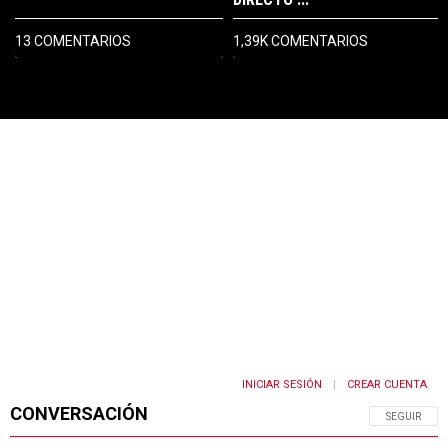
13 COMENTARIOS
1,39K COMENTARIOS
PUBLICIDAD
INICIAR SESIÓN
CREAR CUENTA
|
CONVERSACIÓN
SIGA ESTA 
SEGUIR