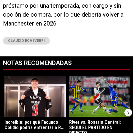
préstamo por una temporada, con cargo y sin
opción de compra, por lo que debería volver a
Manchester en 2026.
CLAUDIO ECHEVERRI
NOTAS RECOMENDADAS
Este listado muestra los artículos con más comentarios en los últimos 7
Un artículo de tendencia con el título "Increíble: por qué Facundo C
Un artículo de tendencia con el t
Increíble: por qué Facundo
River vs. Rosario Central:
Colidio podría enfrentar a R...
SEGUÍ EL PARTIDO EN
DIRECTO ...