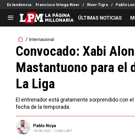
Es tendencia
:
Francisco Ortega River
River Tigre
Pablo Lon
ÚLTIMAS NOTICIAS
M
LIGA PROFESIONAL
TORNEOS
Internacional
Noticias
Copa Sudamericana
Convocado: Xabi Alon
Tabla de posiciones
Copa Argentina
Mastantuono para el 
Fixture
Selección Argentina
Reserva
La Liga
El entrenador está gratamente sorprendido con el a
fecha de la temporada.
Pablo Noya
18/08/2025 - 12:06hs ART