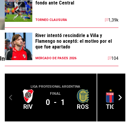
fondo ante Central
1,39k
TORNEO CLAUSURA
River intentó rescindirle a Viña y
Flamengo no aceptó: el motivo por el
que fue apartado
Un
104
MERCADO DE PASES 2026
LIGA PROFESIONAL ARGENTINA
LIGA PROFE
FINAL
0
-
1
RIV
ROS
TIG