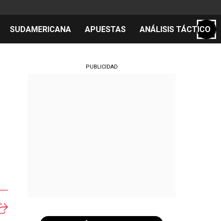
SUDAMERICANA
APUESTAS
ANÁLISIS TÁCTICO
S
PUBLICIDAD
cos
el día