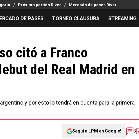
goria
Próximo partido River
Mercado de pases River
ERCADO DE PASES
TORNEO CLAUSURA
STREAMING
MILLONARIOS
LPM PARA EL HINCHA
APUESTA
Mercado de Pases
Streaming
Noticias
so citó a Franco
Análisis tácticos
Entradas
Guías
debut del Real Madrid en
Juanfer Quintero
Hinchas
Códigos
Chacho Coudet
Los goles de River
Pronósti
Ex River
Entrevistas
Apuesta d
rgentino y por esto lo tendrá en cuenta para la primera
Seguí a LPM en Google!
3