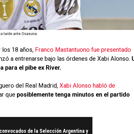
ta tarde ante Osasuna.
 los 18 años,
Franco Mastantuono fue presentado
zó a entrenarse bajo las órdenes de Xabi Alonso.
 para el pibe ex River.
iguero del Real Madrid,
Xabi Alonso habló de
tar que
posiblemente tenga minutos en el partido
 convocados de la Selección Argentina y