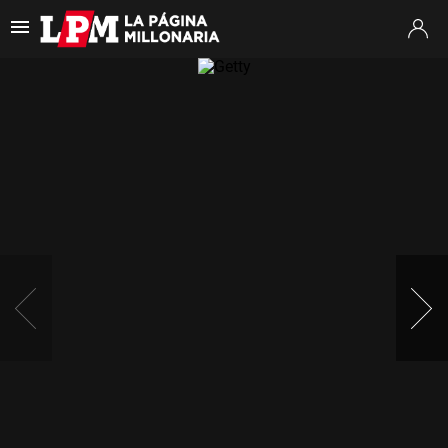
Es tendencia
:
Thiago Almada River
Jaime Peñarol River
River vs. Tig
ULTIMAS NOTICIAS
STREAMING
TORNEO CLAUSURA
SUDAMERICANA
MERCADO DE PASES
FIXTURE
POSICIONES
OPINIÓN