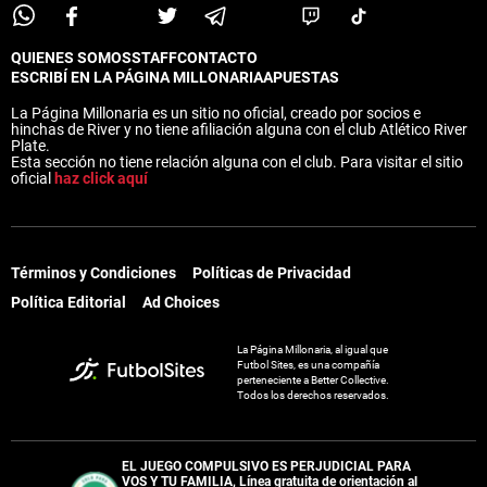
Términos y Condiciones
Políticas de Privacidad
QUIENES SOMOS
STAFF
CONTACTO
Política Editorial
Ad Choices
ESCRIBÍ EN LA PÁGINA MILLONARIA
APUESTAS
La Página Millonaria, al igual que
La Página Millonaria es un sitio no oficial, creado por socios e
Futbol Sites, es una compañía
hinchas de River y no tiene afiliación alguna con el club Atlético River
perteneciente a Better Collective.
Plate.
Todos los derechos reservados.
Esta sección no tiene relación alguna con el club. Para visitar el sitio
oficial
haz click aquí
EL JUEGO COMPULSIVO ES PERJUDICIAL PARA
VOS Y TU FAMILIA, Línea gratuita de orientación al
jugador problemático: Buenos Aires Provincia
Términos y Condiciones
Políticas de Privacidad
0800-444-4000, Buenos Aires Ciudad 0800-666-
6006
Política Editorial
Ad Choices
La aceptación de una de las ofertas presentadas en esta página
La Página Millonaria, al igual que
puede dar lugar a un pago a
La Página Millonaria
. Este pago puede
Futbol Sites, es una compañía
perteneciente a Better Collective.
influir en cómo y dónde aparecen los operadores de juego en la
Todos los derechos reservados.
página y en el orden en que aparecen, pero no influye en nuestras
evaluaciones.
EL JUEGO COMPULSIVO ES PERJUDICIAL PARA
VOS Y TU FAMILIA, Línea gratuita de orientación al
EL JUGAR COMPULSIVAMENTE ES PERJUDICIAL PARA LA SALUD.