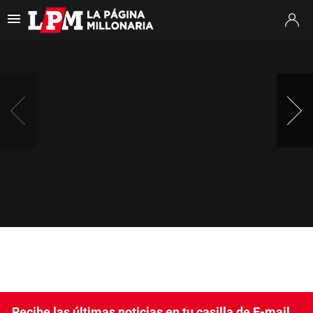
Es tendencia
:
Thiago Almada River
Jaime Peñarol River
River vs. Tig
ULTIMAS NOTICIAS
STREAMING
TORNEO CLAUSURA
SUDAMERICANA
MERCADO DE PASES
FIXTURE
POSICIONES
OPINIÓN
Recibe las últimas noticias en tu casilla de E-mail