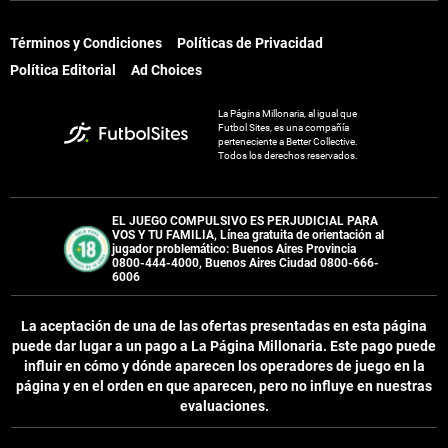
Términos y Condiciones
Políticas de Privacidad
Términos y Condiciones
Políticas de Privacidad
Política Editorial
Ad Choices
Política Editorial
Ad Choices
La Página Millonaria, al igual que
La Página Millonaria, al igual que
Futbol Sites, es una compañía
Futbol Sites, es una compañía
perteneciente a Better Collective.
perteneciente a Better Collective.
Todos los derechos reservados.
Todos los derechos reservados.
EL JUEGO COMPULSIVO ES PERJUDICIAL PARA
EL JUEGO COMPULSIVO ES PERJUDICIAL PARA
VOS Y TU FAMILIA, Línea gratuita de orientación al
VOS Y TU FAMILIA, Línea gratuita de orientación al
jugador problemático: Buenos Aires Provincia
jugador problemático: Buenos Aires Provincia
0800-444-4000, Buenos Aires Ciudad 0800-666-
0800-444-4000, Buenos Aires Ciudad 0800-666-
6006
6006
La aceptación de una de las ofertas presentadas en esta página
La aceptación de una de las ofertas presentadas en esta página
puede dar lugar a un pago a
La Página Millonaria
. Este pago puede
puede dar lugar a un pago a
La Página Millonaria
. Este pago puede
influir en cómo y dónde aparecen los operadores de juego en la
influir en cómo y dónde aparecen los operadores de juego en la
página y en el orden en que aparecen, pero no influye en nuestras
página y en el orden en que aparecen, pero no influye en nuestras
evaluaciones.
evaluaciones.
EL JUGAR COMPULSIVAMENTE ES PERJUDICIAL PARA LA SALUD.