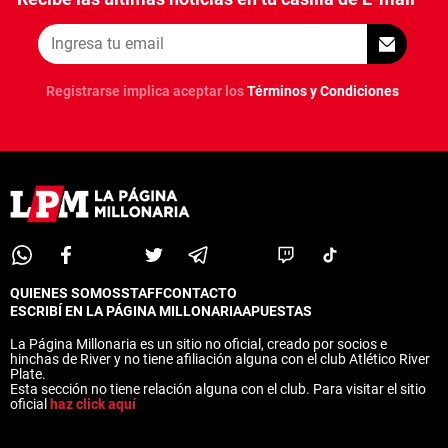
ANÁLISIS TÁCTICO
CHACHO COUDET
Registrarse implica aceptar los
Términos y Condiciones
APUESTAS
NOTICIAS
GUÍAS
CÓDIGOS
QUIENES SOMOS
STAFF
CONTACTO
PRONÓSTICOS
QUIENES SOMOS
STAFF
CONTACTO
ESCRIBÍ EN LA PÁGINA MILLONARIA
APUESTAS
ESCRIBÍ EN LA PÁGINA MILLONARIA
APUESTAS
La Página Millonaria es un sitio no oficial, creado por socios e
APUESTA DEL DÍA
La Página Millonaria es un sitio no oficial, creado por socios e
hinchas de River y no tiene afiliación alguna con el club Atlético River
hinchas de River y no tiene afiliación alguna con el club Atlético River
Plate.
Plate.
Esta sección no tiene relación alguna con el club. Para visitar el sitio
Esta sección no tiene relación alguna con el club. Para visitar el sitio
oficial
haz click aquí
oficial
haz click aquí