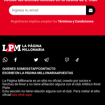
ANÁLISIS TÁCTICO
CHACHO COUDET
Registrarse implica aceptar los
Términos y Condiciones
APUESTAS
NOTICIAS
GUÍAS
CÓDIGOS
QUIENES SOMOS
STAFF
CONTACTO
PRONÓSTICOS
QUIENES SOMOS
STAFF
CONTACTO
ESCRIBÍ EN LA PÁGINA MILLONARIA
APUESTAS
ESCRIBÍ EN LA PÁGINA MILLONARIA
APUESTAS
La Página Millonaria es un sitio no oficial, creado por socios e
APUESTA DEL DÍA
La Página Millonaria es un sitio no oficial, creado por socios e
hinchas de River y no tiene afiliación alguna con el club Atlético River
hinchas de River y no tiene afiliación alguna con el club Atlético River
Plate.
Plate.
Esta sección no tiene relación alguna con el club. Para visitar el sitio
Esta sección no tiene relación alguna con el club. Para visitar el sitio
oficial
haz click aquí
oficial
haz click aquí