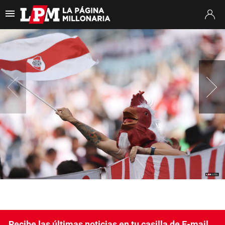
Es tendencia
:
Thiago Almada River
Jaime Peñarol River
River vs. Tig
ULTIMAS NOTICIAS
STREAMING
TORNEO CLAUSURA
SUDAMERICANA
MERCADO DE PASES
FIXTURE
POSICIONES
OPINIÓN
Recibe las últimas noticias en tu casilla de E-mail