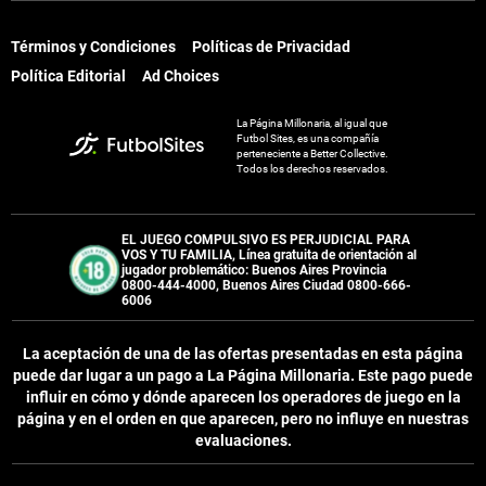
Términos y Condiciones
Políticas de Privacidad
Términos y Condiciones
Políticas de Privacidad
Política Editorial
Ad Choices
Política Editorial
Ad Choices
La Página Millonaria, al igual que
La Página Millonaria, al igual que
Futbol Sites, es una compañía
Futbol Sites, es una compañía
perteneciente a Better Collective.
perteneciente a Better Collective.
Todos los derechos reservados.
Todos los derechos reservados.
EL JUEGO COMPULSIVO ES PERJUDICIAL PARA
EL JUEGO COMPULSIVO ES PERJUDICIAL PARA
VOS Y TU FAMILIA, Línea gratuita de orientación al
VOS Y TU FAMILIA, Línea gratuita de orientación al
jugador problemático: Buenos Aires Provincia
jugador problemático: Buenos Aires Provincia
0800-444-4000, Buenos Aires Ciudad 0800-666-
0800-444-4000, Buenos Aires Ciudad 0800-666-
6006
6006
La aceptación de una de las ofertas presentadas en esta página
La aceptación de una de las ofertas presentadas en esta página
puede dar lugar a un pago a
La Página Millonaria
. Este pago puede
puede dar lugar a un pago a
La Página Millonaria
. Este pago puede
influir en cómo y dónde aparecen los operadores de juego en la
influir en cómo y dónde aparecen los operadores de juego en la
página y en el orden en que aparecen, pero no influye en nuestras
página y en el orden en que aparecen, pero no influye en nuestras
evaluaciones.
evaluaciones.
EL JUGAR COMPULSIVAMENTE ES PERJUDICIAL PARA LA SALUD.