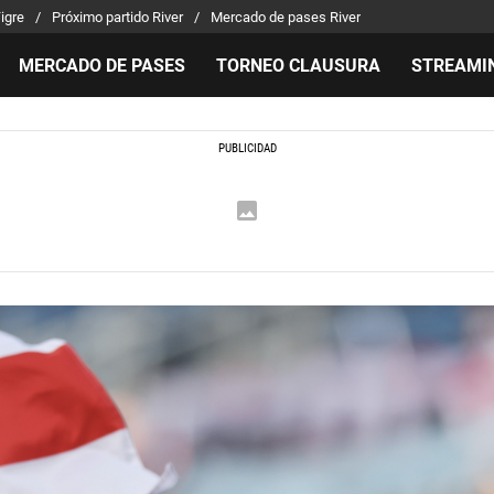
Tigre
Próximo partido River
Mercado de pases River
MERCADO DE PASES
TORNEO CLAUSURA
STREAMI
MILLONARIOS
LPM PARA EL HINCHA
APUEST
Mercado de Pases
Streaming
Noticias
Análisis tácticos
Entradas
Guías
Juanfer Quintero
Hinchas
Códigos
Chacho Coudet
Los goles de River
Pronósti
Ex River
Entrevistas
Apuesta 