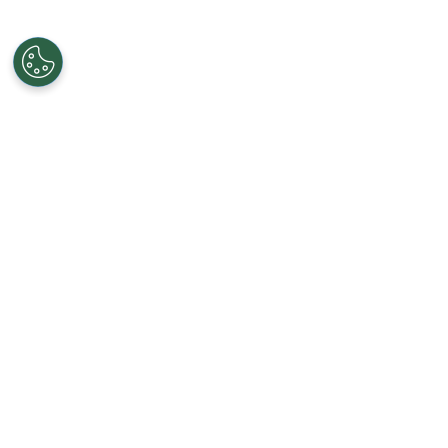
Recibe las últimas noticias en tu casil
Registrarse implica aceptar los
Términos y
QUIENES SOMOS
STAFF
CONTACTO
ESCRIBÍ EN 