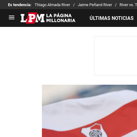
Es tendencia
:
Thiago Almada River
Jaime Peñarol River
River vs. 
ÚLTIMAS NOTICIAS
LIGA PROFESIONAL
TORNEOS
Noticias
Copa Sudamericana
Tabla de posiciones
Copa Argentina
Fixture
Selección Argentina
Reserva