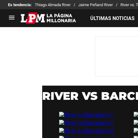
Es tendencia
:
Thiago Almada River
Jaime Peñarol River
River vs. 
ÚLTIMAS NOTICIAS
LIGA PROFESIONAL
TORNEOS
Noticias
Copa Sudamericana
Tabla de posiciones
Copa Argentina
Fixture
Selección Argentina
Reserva
RIVER VS BAR