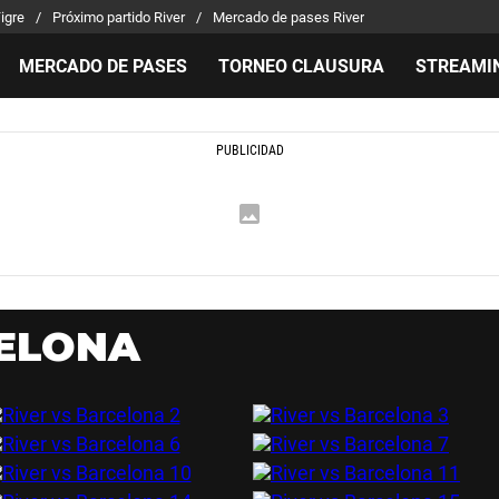
Tigre
Próximo partido River
Mercado de pases River
MERCADO DE PASES
TORNEO CLAUSURA
STREAMI
MILLONARIOS
LPM PARA EL HINCHA
APUEST
Mercado de Pases
Streaming
Noticias
Análisis tácticos
Entradas
Guías
Juanfer Quintero
Hinchas
Códigos
Chacho Coudet
Los goles de River
Pronósti
Ex River
Entrevistas
Apuesta 
CELONA