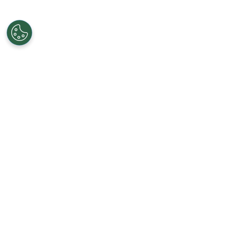
Recibe las últimas noticias en tu casil
Registrarse implica aceptar los
Términos y
QUIENES SOMOS
STAFF
CONTACTO
ESCRIBÍ EN 