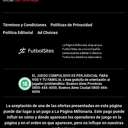
oficial
haz click aquí
EL JUGAR COMPULSIVAMENTE ES PERJUDICIAL PARA LA SALUD.
Términos y Condiciones
Políticas de Privacidad
Política Editorial
Ad Choices
La Página Millonaria, al igual que
Futbol Sites, es una compañía
perteneciente a Better Collective.
Todos los derechos reservados.
EL JUEGO COMPULSIVO ES PERJUDICIAL PARA
VOS Y TU FAMILIA, Línea gratuita de orientación al
jugador problemático: Buenos Aires Provincia
0800-444-4000, Buenos Aires Ciudad 0800-666-
6006
La aceptación de una de las ofertas presentadas en esta página
puede dar lugar a un pago a
La Página Millonaria
. Este pago puede
influir en cómo y dónde aparecen los operadores de juego en la
página y en el orden en que aparecen, pero no influye en nuestras