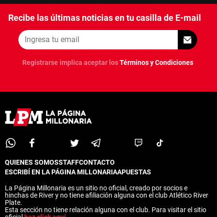
Recibe las últimas noticias en tu casilla de E-mail
Términos y Condiciones
Políticas de Privacidad
Política Editorial
Ad Choices
La Página Millonaria, al igual que
Futbol Sites, es una compañía
Registrarse implica aceptar los
Términos y Condiciones
perteneciente a Better Collective.
Todos los derechos reservados.
EL JUEGO COMPULSIVO ES PERJUDICIAL PARA
VOS Y TU FAMILIA, Línea gratuita de orientación al
jugador problemático: Buenos Aires Provincia
0800-444-4000, Buenos Aires Ciudad 0800-666-
6006
La aceptación de una de las ofertas presentadas en esta página
QUIENES SOMOS
STAFF
CONTACTO
puede dar lugar a un pago a
La Página Millonaria
. Este pago puede
ESCRIBÍ EN LA PÁGINA MILLONARIA
APUESTAS
influir en cómo y dónde aparecen los operadores de juego en la
página y en el orden en que aparecen, pero no influye en nuestras
La Página Millonaria es un sitio no oficial, creado por socios e
evaluaciones.
hinchas de River y no tiene afiliación alguna con el club Atlético River
Plate.
Esta sección no tiene relación alguna con el club. Para visitar el sitio