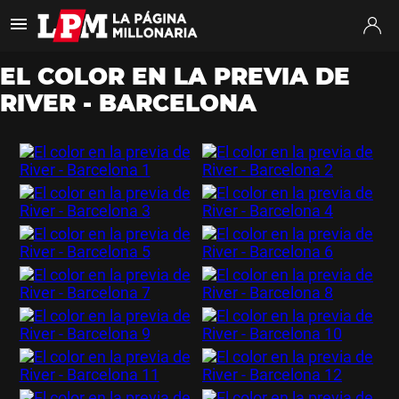
Es tendencia
:
Coudet River Tigre
Puntajes River Tigre
Próximo partido
EL COLOR EN LA PREVIA DE
RIVER - BARCELONA
ULTIMAS NOTICIAS
STREAMING
TORNEO CLAUSURA
SUDAMERICANA
MERCADO DE PASES
FIXTURE
POSICIONES
OPINIÓN