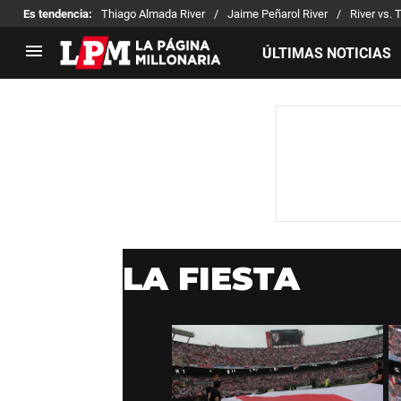
Es tendencia
:
Thiago Almada River
Jaime Peñarol River
River vs. 
ÚLTIMAS NOTICIAS
LIGA PROFESIONAL
TORNEOS
Noticias
Copa Sudamericana
Tabla de posiciones
Copa Argentina
Fixture
Selección Argentina
Reserva
LA FIESTA