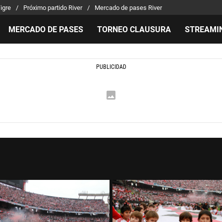
Tigre
Próximo partido River
Mercado de pases River
MERCADO DE PASES
TORNEO CLAUSURA
STREAMI
MILLONARIOS
LPM PARA EL HINCHA
APUEST
Mercado de Pases
Streaming
Noticias
Análisis tácticos
Entradas
Guías
Juanfer Quintero
Hinchas
Códigos
Chacho Coudet
Los goles de River
Pronósti
Ex River
Entrevistas
Apuesta 