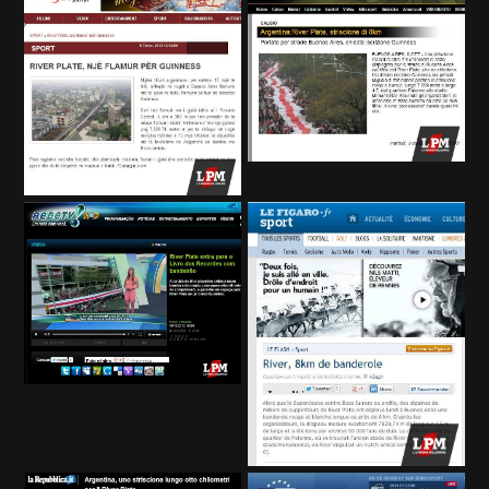
Términos y Condiciones
Políticas de Privacidad
Política Editorial
Ad Choices
La Página Millonaria, al igual que
Futbol Sites, es una compañía
perteneciente a Better Collective.
Todos los derechos reservados.
EL JUEGO COMPULSIVO ES PERJUDICIAL PARA
VOS Y TU FAMILIA, Línea gratuita de orientación al
jugador problemático: Buenos Aires Provincia
0800-444-4000, Buenos Aires Ciudad 0800-666-
6006
La aceptación de una de las ofertas presentadas en esta página
puede dar lugar a un pago a
La Página Millonaria
. Este pago puede
influir en cómo y dónde aparecen los operadores de juego en la
página y en el orden en que aparecen, pero no influye en nuestras
evaluaciones.