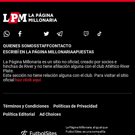
Términos y Condiciones
Políticas de Privacidad
Política Editorial
Ad Choices
La Página Millonaria, al igual que
Futbol Sites, es una compañía
perteneciente a Better Collective.
Todos los derechos reservados.
QUIENES SOMOS
STAFF
CONTACTO
ESCRIBÍ EN LA PÁGINA MILLONARIA
APUESTAS
La Página Millonaria es un sitio no oficial, creado por socios e
EL JUEGO COMPULSIVO ES PERJUDICIAL PARA
hinchas de River y no tiene afiliación alguna con el club Atlético River
VOS Y TU FAMILIA, Línea gratuita de orientación al
Plate.
jugador problemático: Buenos Aires Provincia
Esta sección no tiene relación alguna con el club. Para visitar el sitio
0800-444-4000, Buenos Aires Ciudad 0800-666-
oficial
haz click aquí
6006
La aceptación de una de las ofertas presentadas en esta página
puede dar lugar a un pago a
La Página Millonaria
. Este pago puede
Términos y Condiciones
Políticas de Privacidad
influir en cómo y dónde aparecen los operadores de juego en la
página y en el orden en que aparecen, pero no influye en nuestras
Política Editorial
Ad Choices
evaluaciones.
La Página Millonaria, al igual que
Futbol Sites, es una compañía