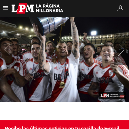
Es tendencia
:
Thiago Almada River
Jaime Peñarol River
River vs. Tig
ULTIMAS NOTICIAS
STREAMING
TORNEO CLAUSURA
SUDAMERICANA
MERCADO DE PASES
FIXTURE
POSICIONES
OPINIÓN
Recibe las últimas noticias en tu casilla de E-mail