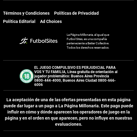
Términos y Condiciones
Políticas de Privacidad
Términos y Condiciones
Políticas de Privacidad
Política Editorial
Ad Choices
Política Editorial
Ad Choices
La Página Millonaria, al igual que
La Página Millonaria, al igual que
Futbol Sites, es una compañía
Futbol Sites, es una compañía
perteneciente a Better Collective.
perteneciente a Better Collective.
Todos los derechos reservados.
Todos los derechos reservados.
EL JUEGO COMPULSIVO ES PERJUDICIAL PARA
EL JUEGO COMPULSIVO ES PERJUDICIAL PARA
VOS Y TU FAMILIA, Línea gratuita de orientación al
VOS Y TU FAMILIA, Línea gratuita de orientación al
jugador problemático: Buenos Aires Provincia
jugador problemático: Buenos Aires Provincia
0800-444-4000, Buenos Aires Ciudad 0800-666-
0800-444-4000, Buenos Aires Ciudad 0800-666-
6006
6006
La aceptación de una de las ofertas presentadas en esta página
La aceptación de una de las ofertas presentadas en esta página
puede dar lugar a un pago a
La Página Millonaria
. Este pago puede
puede dar lugar a un pago a
La Página Millonaria
. Este pago puede
influir en cómo y dónde aparecen los operadores de juego en la
influir en cómo y dónde aparecen los operadores de juego en la
página y en el orden en que aparecen, pero no influye en nuestras
página y en el orden en que aparecen, pero no influye en nuestras
evaluaciones.
evaluaciones.
EL JUGAR COMPULSIVAMENTE ES PERJUDICIAL PARA LA SALUD.