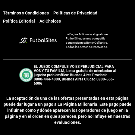
Términos y Condiciones
Políticas de Privacidad
Términos y Condiciones
Políticas de Privacidad
Política Editorial
Ad Choices
Política Editorial
Ad Choices
La Página Millonaria, al igual que
La Página Millonaria, al igual que
Futbol Sites, es una compañía
Futbol Sites, es una compañía
perteneciente a Better Collective.
perteneciente a Better Collective.
Todos los derechos reservados.
Todos los derechos reservados.
EL JUEGO COMPULSIVO ES PERJUDICIAL PARA
EL JUEGO COMPULSIVO ES PERJUDICIAL PARA
VOS Y TU FAMILIA, Línea gratuita de orientación al
VOS Y TU FAMILIA, Línea gratuita de orientación al
jugador problemático: Buenos Aires Provincia
jugador problemático: Buenos Aires Provincia
0800-444-4000, Buenos Aires Ciudad 0800-666-
0800-444-4000, Buenos Aires Ciudad 0800-666-
6006
6006
La aceptación de una de las ofertas presentadas en esta página
La aceptación de una de las ofertas presentadas en esta página
puede dar lugar a un pago a
La Página Millonaria
. Este pago puede
puede dar lugar a un pago a
La Página Millonaria
. Este pago puede
influir en cómo y dónde aparecen los operadores de juego en la
influir en cómo y dónde aparecen los operadores de juego en la
página y en el orden en que aparecen, pero no influye en nuestras
página y en el orden en que aparecen, pero no influye en nuestras
evaluaciones.
evaluaciones.
EL JUGAR COMPULSIVAMENTE ES PERJUDICIAL PARA LA SALUD.