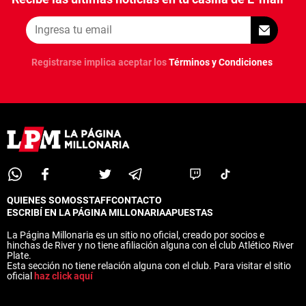
ANÁLISIS TÁCTICO
CHACHO COUDET
Registrarse implica aceptar los
Términos y Condiciones
APUESTAS
NOTICIAS
GUÍAS
CÓDIGOS
QUIENES SOMOS
STAFF
CONTACTO
PRONÓSTICOS
QUIENES SOMOS
STAFF
CONTACTO
ESCRIBÍ EN LA PÁGINA MILLONARIA
APUESTAS
ESCRIBÍ EN LA PÁGINA MILLONARIA
APUESTAS
La Página Millonaria es un sitio no oficial, creado por socios e
APUESTA DEL DÍA
La Página Millonaria es un sitio no oficial, creado por socios e
hinchas de River y no tiene afiliación alguna con el club Atlético River
hinchas de River y no tiene afiliación alguna con el club Atlético River
Plate.
Plate.
Esta sección no tiene relación alguna con el club. Para visitar el sitio
Esta sección no tiene relación alguna con el club. Para visitar el sitio
oficial
haz click aquí
oficial
haz click aquí