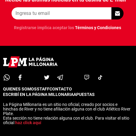
ANÁLISIS TÁCTICO
CHACHO COUDET
Registrarse implica aceptar los
Términos y Condiciones
APUESTAS
NOTICIAS
GUÍAS
CÓDIGOS
QUIENES SOMOS
STAFF
CONTACTO
PRONÓSTICOS
QUIENES SOMOS
STAFF
CONTACTO
ESCRIBÍ EN LA PÁGINA MILLONARIA
APUESTAS
ESCRIBÍ EN LA PÁGINA MILLONARIA
APUESTAS
La Página Millonaria es un sitio no oficial, creado por socios e
APUESTA DEL DÍA
La Página Millonaria es un sitio no oficial, creado por socios e
hinchas de River y no tiene afiliación alguna con el club Atlético River
hinchas de River y no tiene afiliación alguna con el club Atlético River
Plate.
Plate.
Esta sección no tiene relación alguna con el club. Para visitar el sitio
Esta sección no tiene relación alguna con el club. Para visitar el sitio
oficial
haz click aquí
oficial
haz click aquí