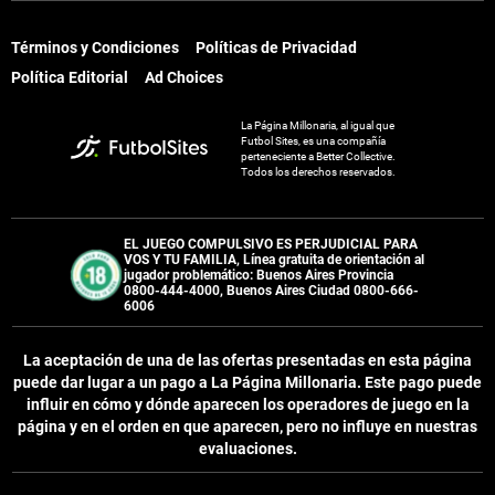
Términos y Condiciones
Políticas de Privacidad
Términos y Condiciones
Políticas de Privacidad
Política Editorial
Ad Choices
Política Editorial
Ad Choices
La Página Millonaria, al igual que
La Página Millonaria, al igual que
Futbol Sites, es una compañía
Futbol Sites, es una compañía
perteneciente a Better Collective.
perteneciente a Better Collective.
Todos los derechos reservados.
Todos los derechos reservados.
EL JUEGO COMPULSIVO ES PERJUDICIAL PARA
EL JUEGO COMPULSIVO ES PERJUDICIAL PARA
VOS Y TU FAMILIA, Línea gratuita de orientación al
VOS Y TU FAMILIA, Línea gratuita de orientación al
jugador problemático: Buenos Aires Provincia
jugador problemático: Buenos Aires Provincia
0800-444-4000, Buenos Aires Ciudad 0800-666-
0800-444-4000, Buenos Aires Ciudad 0800-666-
6006
6006
La aceptación de una de las ofertas presentadas en esta página
La aceptación de una de las ofertas presentadas en esta página
puede dar lugar a un pago a
La Página Millonaria
. Este pago puede
puede dar lugar a un pago a
La Página Millonaria
. Este pago puede
influir en cómo y dónde aparecen los operadores de juego en la
influir en cómo y dónde aparecen los operadores de juego en la
página y en el orden en que aparecen, pero no influye en nuestras
página y en el orden en que aparecen, pero no influye en nuestras
evaluaciones.
evaluaciones.
EL JUGAR COMPULSIVAMENTE ES PERJUDICIAL PARA LA SALUD.