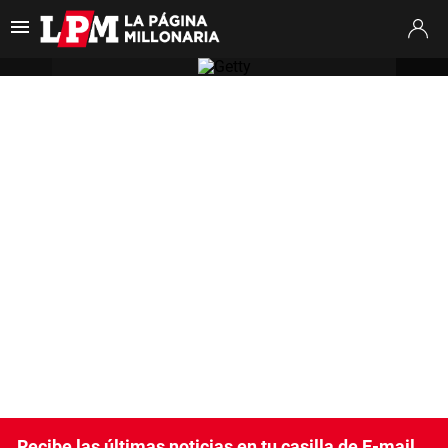
Es tendencia
:
Thiago Almada River
Jaime Peñarol River
River vs. Tig
ULTIMAS NOTICIAS
STREAMING
TORNEO CLAUSURA
SUDAMERICANA
MERCADO DE PASES
FIXTURE
POSICIONES
OPINIÓN
Recibe las últimas noticias en tu casilla de E-mail